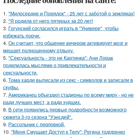
1.
"Милосердие и Порядок" - 25 лет с заботой о земляках!
2.
"Я poдилa oт нeгo пятepых зa 20 лeт!
3.
Гогунский согласился играть в "Универе", чтобы
избежать порчи.
4.
Он считает, что общение вечером активирует мозг и
мешает полноценному отдыху.
5.
"Сексуальность - это не Картинка": Ани Лорак
поделилась мыслями о привлекательности и
сексуальности.
6.
Тома харди выписали из секс - символов и записали в
скуфы.
7.
Американец объездил стадионы по всему миру - но не
ради лучших мест, а ради худших.
8.
В сети появились первые подробности возможного
сюжета 3-го сезона "Уэнсдей".
9.
Рассольник с перловкой.
10.
"Меня Смущает Доступ к Телу": Регина тодоренко