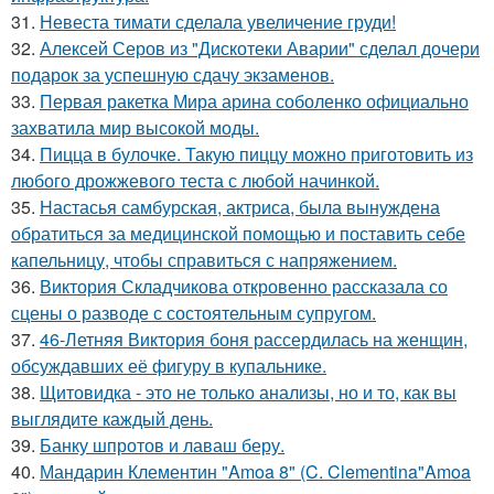
31.
Невеста тимати сделала увеличение груди!
32.
Алексей Серов из "Дискотеки Аварии" сделал дочери
подарок за успешную сдачу экзаменов.
33.
Первая ракетка Мира арина соболенко официально
захватила мир высокой моды.
34.
Пицца в булочке. Такую пиццу можно приготовить из
любого дрожжевого теста с любой начинкой.
35.
Настасья самбурская, актриса, была вынуждена
обратиться за медицинской помощью и поставить себе
капельницу, чтобы справиться с напряжением.
36.
Виктория Складчикова откровенно рассказала со
сцены о разводе с состоятельным супругом.
37.
46-Летняя Виктория боня рассердилась на женщин,
обсуждавших её фигуру в купальнике.
38.
Щитовидка - это не только анализы, но и то, как вы
выглядите каждый день.
39.
Банку шпротов и лаваш беру.
40.
Мандарин Клементин "Amoa 8" (C. Clementina"Amoa