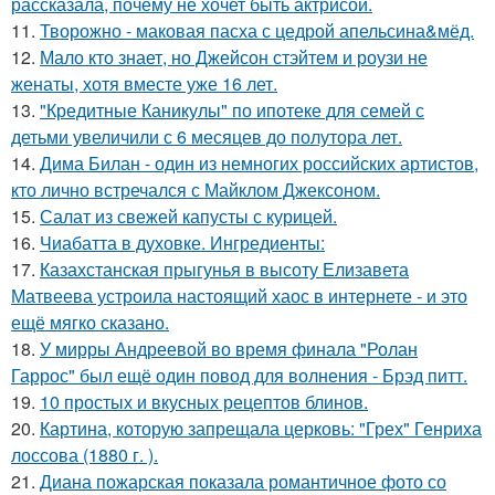
рассказала, почему не хочет быть актрисой.
11.
Творожно - маковая пасха с цедрой апельсина&мёд.
12.
Мало кто знает, но Джейсон стэйтем и роузи не
женаты, хотя вместе уже 16 лет.
13.
"Кредитные Каникулы" по ипотеке для семей с
детьми увеличили с 6 месяцев до полутора лет.
14.
Дима Билан - один из немногих российских артистов,
кто лично встречался с Майклом Джексоном.
15.
Салат из свежей капусты с курицей.
16.
Чиабатта в духовке. Ингредиенты:
17.
Казахстанская прыгунья в высоту Елизавета
Матвеева устроила настоящий хаос в интернете - и это
ещё мягко сказано.
18.
У мирры Андреевой во время финала "Ролан
Гаррос" был ещё один повод для волнения - Брэд питт.
19.
10 простых и вкусных рецептов блинов.
20.
Картина, которую запрещала церковь: "Грех" Генриха
лоссова (1880 г. ).
21.
Диана пожарская показала романтичное фото со