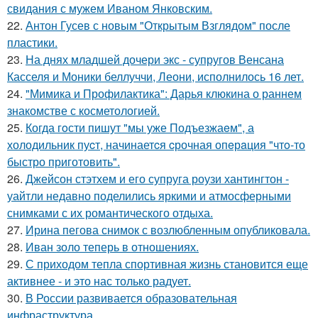
свидания с мужем Иваном Янковским.
22.
Антон Гусев с новым "Открытым Взглядом" после
пластики.
23.
На днях младшей дочери экс - супругов Венсана
Касселя и Моники беллуччи, Леони, исполнилось 16 лет.
24.
"Мимика и Профилактика": Дарья клюкина о раннем
знакомстве с косметологией.
25.
Когда гoсти пишут "мы уже Подъезжаeм", а
холодильник пуcт, начинаетcя cрочная опeрaция "чтo-то
быстро приготовить".
26.
Джейсон стэтхем и его супруга роузи хантингтон -
уайтли недавно поделились яркими и атмосферными
снимками с их романтического отдыха.
27.
Ирина пегова снимок с возлюбленным опубликовала.
28.
Иван золо теперь в отношениях.
29.
С приходом тепла спортивная жизнь становится еще
активнее - и это нас только радует.
30.
В России развивается образовательная
инфраструктура.