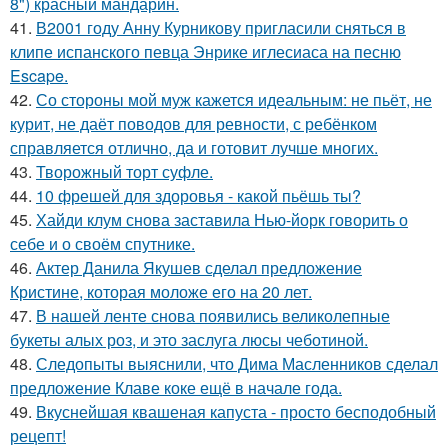
8") красный мандарин.
41.
В2001 году Анну Курникову пригласили сняться в
клипе испанского певца Энрике иглесиаса на песню
Escape.
42.
Со стороны мой муж кажется идеальным: не пьёт, не
курит, не даёт поводов для ревности, с ребёнком
справляется отлично, да и готовит лучше многих.
43.
Творожный торт суфле.
44.
10 фрешей для здоровья - какой пьёшь ты?
45.
Хайди клум снова заставила Нью-йорк говорить о
себе и о своём спутнике.
46.
Актер Данила Якушев сделал предложение
Кристине, которая моложе его на 20 лет.
47.
В нашей ленте снова появились великолепные
букеты алых роз, и это заслуга люсы чеботиной.
48.
Следопыты выяснили, что Дима Масленников сделал
предложение Клаве коке ещё в начале года.
49.
Вкуснейшая квашеная капуста - просто бесподобный
рецепт!