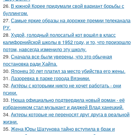
26.
В южной Корее придумали свой вариант борьбы с
буллингом.
27.
Самые яркие образы на дорожке премии телеканала
РУ.
28.
Худой, голодный полосатый кот вошёл в класс
калифорнийской школы в 1952 году, и то, что произошло
потом, навсегда изменило эту школу.
29.
Сначала все были уверены, что это обычная
постановка ради Хайпа.
30.
Японец 30 лет платил за место убийства его жены.
31.
Лазоревка в парке города Вязники.
32.
Актёры с которыми никто не хочет работать - они
психи.
33.
Нюша официально подтвердила новый роман - её
избранником стал музыкант и диджей Влад ханецкий.
34.
Актеры которые не переносят друг друга в реальной
жизни.
35.
Жена Юры Шатунова тайно вступила в брак и