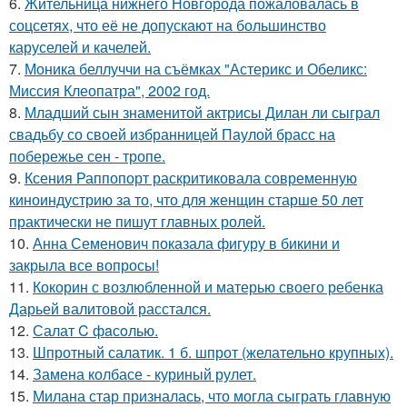
6.
Жительница нижнего Новгорода пожаловалась в
соцсетях, что её не допускают на большинство
каруселей и качелей.
7.
Моника беллуччи на съёмках "Астерикс и Обеликс:
Миссия Клеопатра", 2002 год.
8.
Младший сын знаменитой актрисы Дилан ли сыграл
свадьбу со своей избранницей Паулой брасс на
побережье сен - тропе.
9.
Ксения Раппопорт раскритиковала современную
киноиндустрию за то, что для женщин старше 50 лет
практически не пишут главных ролей.
10.
Анна Семенович показала фигуру в бикини и
закрыла все вопросы!
11.
Кокорин с возлюбленной и матерью своего ребенка
Дарьей валитовой расстался.
12.
Салат C фaсoлью.
13.
Шпротный салатик. 1 б. шпрот (желательно крупных).
14.
Замена колбасе - куриный рулет.
15.
Милана стар призналась, что могла сыграть главную