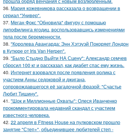
прошла обряд венчания с новым возлюбленным.
36.
Мария кожевникова рассказала о возвращении в
сериал "Универ".
37.
Меган Фокс "Обновила" фигуру с помощью
липофилинга ягодиц, воспользовавшись изменениями
тела после беременности.
38.
"Королева Авангарда: Энн Хэтэуэй Покоряет Лондон
в Кутюре от Iris Van Herpen".
39.
"Было Стыдно Выйти НА Сцену": Александр семчев
сбросил 100 кг и рассказал, как диабет спас ему жизнь.
40.
Интернет взорвался после появления ролика с
участием Анны седоковой и джигана,
сопровождавшегося её загадочной фразой: "Счастье
Любит Тишину".
41.
"Шок и Миллионные Охваты": Олеся Иванченко
прокомментировала недавний скандал с участием
известного человека.
42.
22 апреля в Fitness House на пулковском прошло
занятие "Степ+", объединившее любителей степ -