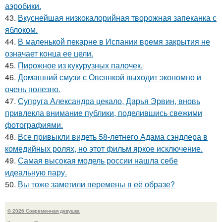
аэробики.
43.
Вкуснейшая низкокалорийная творожная запеканка с
яблоком.
44.
В маленькой пекарне в Испании время закрытия не
означает конца ее цели.
45.
Пирожное из кукурузных палочек.
46.
Домашний смузи с Овсянкой выходит экономно и
очень полезно.
47.
Супруга Александра цекало, Дарья Эрвин, вновь
привлекла внимание публики, поделившись свежими
фотографиями.
48.
Все привыкли видеть 58-летнего Адама сэндлера в
комедийных ролях, но этот фильм яркое исключение.
49.
Самая высокая модель россии нашла себе
идеальную пару.
50.
Вы тоже заметили перемены в её образе?
© 2026 Современная девушка