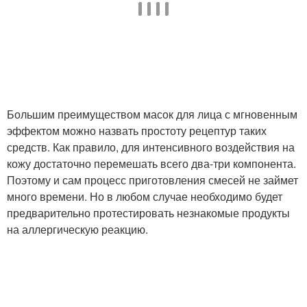
Маска для мягкой кожи
Цитрусовые маски
Большим преимуществом масок для лица с мгновенным
Маски для возрастной
эффектом можно назвать простоту рецептур таких
Белковая маска
кожи
средств. Как правило, для интенсивного воздействия на
кожу достаточно перемешать всего два-три компонента.
Поэтому и сам процесс приготовления смесей не займет
много времени. Но в любом случае необходимо будет
Маска с крахмалом
Маски для кожи
предварительно протестировать незнакомые продукты
на аллергическую реакцию.
Маска из куркумы
Маска из банана