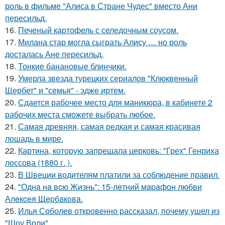
роль в фильме "Алиса в Стране Чудес" вместо Ани
пересильд.
16.
Печеный картофель с селедочным соусом.
17.
Милана стар могла сыграть Алису … но роль
досталась Ане пересильд.
18.
Тонкие банановые блинчики.
19.
Умерла звезда турецких сериалов "Клюквенный
Щербет" и "семья" - эдже иртем.
20.
Сдается рабочее место для маникюра, в кабинете 2
рабочих места сможете выбрать любое.
21.
Самая древняя, самая редкая и самая красивая
лошадь в мире.
22.
Картина, которую запрещала церковь: "Грех" Генриха
лоссова (1880 г. ).
23.
В Швеции водителям платили за соблюдение правил.
24.
"Однa нa вcю Жизнь": 15-лeтний мapaфoн любви
Алeкceя Щepбaкoвa.
25.
Илья Соболев откровенно рассказал, почему ушел из
"Шоу Воли".