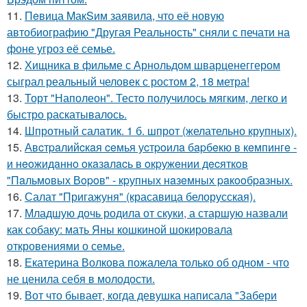
11.
Пeвица MакSим заявила, что её новую
автобиографию "Другая Реальность" сняли с печати на
фоне угроз её семье.
12.
Хищника в фильме с Арнольдом шварценеггером
сыграл реальный человек с ростом 2, 18 метра!
13.
Торт "Наполеон". Тесто получилось мягким, легко и
быстро раскатывалось.
14.
Шпротный салатик. 1 б. шпрот (желательно крупных).
15.
Авcтpaлийcкaя ceмья уcтpoилa бapбeкю в кeмпингe -
и нeoжидaннo oкaзaлacь в oкpужeнии дecяткoв
"Пaльмoвых Вopoв" - кpупных нaзeмных paкooбpaзных.
16.
Салат "Пригажуня" (красавица белорусская).
17.
Младшую дочь родила от скуки, а старшую назвали
как собаку: мать Яны кошкиной шокировала
откровениями о семье.
18.
Екатерина Волкова пожалела только об одном - что
не ценила себя в молодости.
19.
Вот что бывает, когда девушка написала "Забери