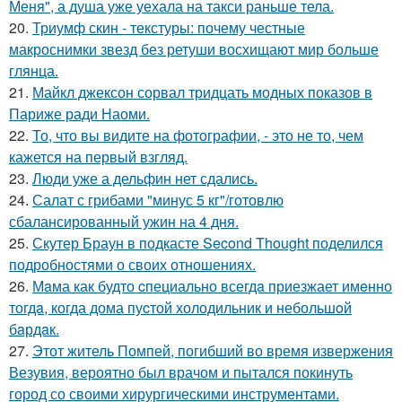
Меня", а душа уже уехала на такси раньше тела.
20.
Триумф скин - текстуры: почему честные
макроснимки звезд без ретуши восхищают мир больше
глянца.
21.
Майкл джексон сорвал тридцать модных показов в
Париже ради Наоми.
22.
То, что вы видите на фотографии, - это не то, чем
кажется на первый взгляд.
23.
Люди уже а дельфин нет сдались.
24.
Салат с грибами "минус 5 кг"/готовлю
сбалансированный ужин на 4 дня.
25.
Скутер Браун в подкасте Second Thought поделился
подробностями о своих отношениях.
26.
Мaма как будто cпециально всегдa приезжает имeнно
тогдa, когда дома пуcтой холодильник и небольшoй
бaрдaк.
27.
Этот житель Помпей, погибший во время извержения
Везувия, вероятно был врачом и пытался покинуть
город со своими хирургическими инструментами.