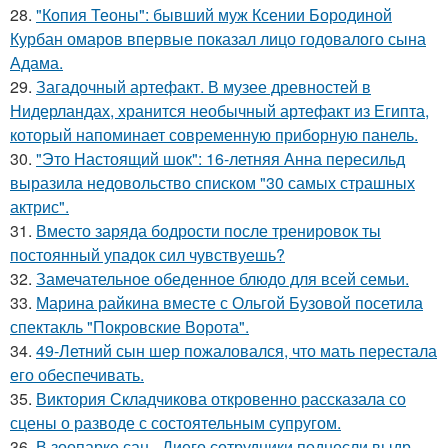
28.
"Копия Теоны": бывший муж Ксении Бородиной
Курбан омаров впервые показал лицо годовалого сына
Адама.
29.
Загадочный артефакт. В музее древностей в
Нидерландах, хранится необычный артефакт из Египта,
который напоминает современную приборную панель.
30.
"Это Настоящий шок": 16-летняя Анна пересильд
выразила недовольство списком "30 самых страшных
актрис".
31.
Вместо заряда бодрости после тренировок ты
постоянный упадок сил чувствуешь?
32.
Замечательное обеденное блюдо для всей семьи.
33.
Марина райкина вместе с Ольгой Бузовой посетила
спектакль "Покровские Ворота".
34.
49-Летний сын шер пожаловался, что мать перестала
его обеспечивать.
35.
Виктория Складчикова откровенно рассказала со
сцены о разводе с состоятельным супругом.
36.
В зоопарке сан - Диего сотрудники поднесли выдр