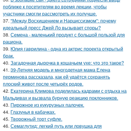
поближе к посетителям во время лекции, чтобы
участники смогли рассмотреть их получше.
37.
"Между Восхищением и Нарциссизмом": почему
идеальный пресс Джей Ло вызывает споры?
38.
Семена - маленький продукт с большой пользой для
рациона.
39.
Юлия гаврилина - одна из актрис проекта открытый
брак.
40.
Загадочная дырочка в кошачьем ухе: что это такое?
41.
39-Летняя модель и многодетная мама Елена
перминова рассказала, как ей удаётся сохранять
плоский живот после четырёх родов.
42.
Екатерина Климова поделилась кадрами с отдыха на
Мальдивах и вызвала бурную реакцию поклонников.
43.
Пирожное из кукурузных палочек.
44.
Глазунья в кабачках.
45.
Творожный торт суфле.
46.
Семаглутид: легкий путь или ловушка для