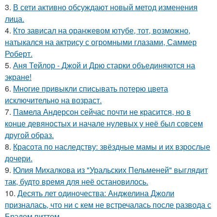
3.
В сети активно обсуждают новый метод изменения
лица.
4.
Кто зависал на оранжевом ютубе, тот, возможно,
натыкался на актрису с огромными глазами, Саммер
Роберт.
5.
Аня Тейлор - Джой и Дрю старки объединяются на
экране!
6.
Многие привыкли списывать потерю цвета
исключительно на возраст.
7.
Памела Андерсон сейчас почти не красится, но в
конце девяностых и начале нулевых у неё был совсем
другой образ.
8.
Красота по наследству: звёздные мамы и их взрослые
дочери.
9.
Юлия Михалкова из "Уральских Пельменей" выглядит
так, будто время для неё остановилось.
10.
Десять лет одиночества: Анджелина Джоли
призналась, что ни с кем не встречалась после развода с
Брэдом питтом.