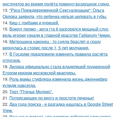
инструктор во время полёта покинул воздушное судно.
13.
"Риск Преждевременной Сексуализации": Ольга
Орлова заявила, что ребенка нельзя целовать в губы.
14.
Киш с грибами и курицей.
15.
Вокруг промо - арта гта 6 разгорелся мощный слух,
ведь игроки узнали в главной красотке Габриэлу Чикин.
16.
Митрошина наконец - то сняла браслет и сразу
вернулась в сторис после 1, 5 лет молчания.
17.
В Госдуме пpeдложили изменить пpaвила расчёта
отпусков.
18.
Дилара официально стала владелицей подаренной
Егором кридом московской квартиры.
19.
Роль мамы стифлера изменила жизнь дженнифер
кулидж навсегда.
20.
Торт "Птичье Молоко".
21.
Потрясающее по вкусу и простоте печенье!
22.
Два года поиска - и разгадка нашлась в Google Street
View.
23.
Раньше я думала, что оземпик действует одинаково