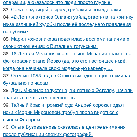
операции, а оказалось что люди просто глупые.
33.
Салат с курицей, сыром, грибами и помидорами.
34.
42-Летняя актриса Оливия уайлд ответила на критику
из-за излишней худобы после её последнего появления
на публике.
35.
Мария кожевникова поделилась воспоминаниями о
своих отношениях с Виталием гогунским.
36.
16-Летняя Мелания кнавс - ныне Мелания трамп - на
фотографии стане Йерко (да, это его настоящее имя),
когда она начинала свою модельную карьеру ….
37.
Осенью 1958 года в Стокгольм один пациент умирал
буквально по часам.
38.
Дочь Михаила галустяна, 13-летнюю Эстеллу, начали
травить в сети за её внешность.
39.
Тайный брак и громкий суд: Андрей сорока подал
иски к Марии Мироновой, требуя права видеться с
сыном Фёдором.
40.
Ольга Бузова вновь оказалась в центре внимания
после публикации свежих фотографий.