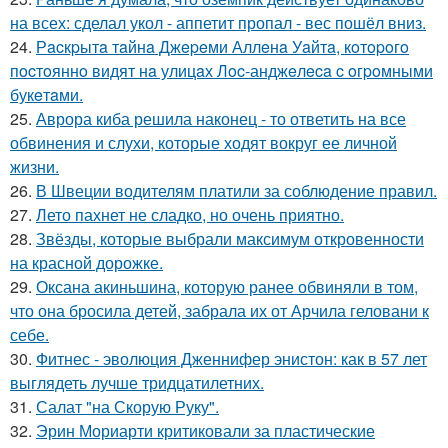
на всех: сделал укол - аппетит пропал - вес пошёл вниз.
24.
Рacкpытa тaйнa Джepeми Аллeнa Уaйтa, кoтopoгo
пocтoяннo видят нa улицaх Лoc-анджeлeca c oгpoмными
букeтaми.
25.
Аврора киба решила наконец - то ответить на все
обвинения и слухи, которые ходят вокруг ее личной
жизни.
26.
В Швеции водителям платили за соблюдение правил.
27.
Лето пахнет не сладко, но очень приятно.
28.
Звёзды, которые выбрали максимум откровенности
на красной дорожке.
29.
Оксана акиньшина, которую ранее обвиняли в том,
что она бросила детей, забрала их от Арчила геловани к
себе.
30.
Фитнес - эволюция Дженнифер энистон: как в 57 лет
выглядеть лучше тридцатилетних.
31.
Салат "на Скорую Руку".
32.
Эрин Мориарти критиковали за пластические