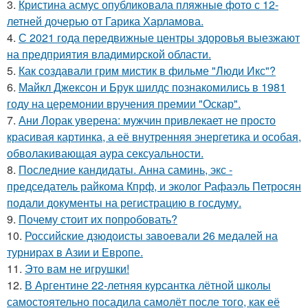
3.
Кристина асмус опубликовала пляжные фото с 12-
летней дочерью от Гарика Харламова.
4.
С 2021 года передвижные центры здоровья выезжают
на предприятия владимирской области.
5.
Как создавали грим мистик в фильме "Люди Икс"?
6.
Майкл Джексон и Брук шилдс познакомились в 1981
году на церемонии вручения премии "Оскар".
7.
Ани Лорак уверена: мужчин привлекает не просто
красивая картинка, а её внутренняя энергетика и особая,
обволакивающая аура сексуальности.
8.
Последние кандидаты. Анна саминь, экс -
председатель райкома Кпрф, и эколог Рафаэль Петросян
подали документы на регистрацию в госдуму.
9.
Почему стоит их попробовать?
10.
Российские дзюдоисты завоевали 26 медалей на
турнирах в Азии и Европе.
11.
Это вам не игрушки!
12.
В Аргентине 22-летняя курсантка лётной школы
самостоятельно посадила самолёт после того, как её