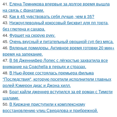
41.
Елена Темникова впервые за долгое время вышла
на связь с фанатами.
42.
Как в 45 чувствовать себя лучше, чем в 35?
43.
Низкоуглеводный кокосовый бисквит для пп торта,
без глютена и сахара.
44.
Фуршет на скорую руку.
45.
Очень вкусный и питательный овощной суп без мяса.
46.
Вяленые помидоры. Активное время готовки 20 мин+
время на запекание.
47.
В 56 Дженнифер Лопес с лёгкостью захватила все
внимание на Coachella в перьях и стразах.
48.
В Нью-йорке состоялась премьера фильма
"Последствия", которую посетили исполнители главных
ролей Кэмерон диас и Джона хилл.
49.
Брат кайли дженнер вступился за её роман с Тимоти
шаламе.
50.
В Киржаче приступили к комплексному
восстановлению улиц Свердлова и прибрежной.