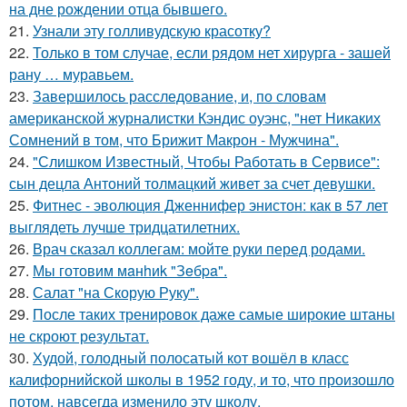
на дне рождении отца бывшего.
21.
Узнали эту голливудскую красотку?
22.
Только в том случае, если рядом нет хирурга - зашей
рану … муравьем.
23.
Завершилось расследование, и, по словам
американской журналистки Кэндис оуэнс, "нет Никаких
Сомнений в том, что Брижит Макрон - Мужчина".
24.
"Слишком Известный, Чтобы Работать в Сервисе":
сын децла Антоний толмацкий живет за счет девушки.
25.
Фитнес - эволюция Дженнифер энистон: как в 57 лет
выглядеть лучше тридцатилетних.
26.
Врач сказал коллегам: мойте руки перед родами.
27.
Мы готовим мaнhиk "Зeбpa".
28.
Салат "на Скорую Руку".
29.
После таких тренировок даже самые широкие штаны
не скроют результат.
30.
Худой, голодный полосатый кот вошёл в класс
калифорнийской школы в 1952 году, и то, что произошло
потом, навсегда изменило эту школу.