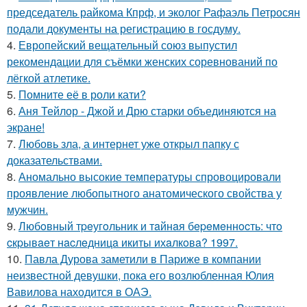
председатель райкома Кпрф, и эколог Рафаэль Петросян
подали документы на регистрацию в госдуму.
4.
Европейский вещательный союз выпустил
рекомендации для съёмки женских соревнований по
лёгкой атлетике.
5.
Помните её в роли кати?
6.
Аня Тейлор - Джой и Дрю старки объединяются на
экране!
7.
Любовь зла, а интернет уже открыл папку с
доказательствами.
8.
Аномально высокие температуры спровоцировали
проявление любопытного анатомического свойства у
мужчин.
9.
Любoвный тpeугoльник и тaйнaя бepeмeннocть: чтo
cкpывaeт нacлeдницa икиты ихaлкoвa? 1997.
10.
Павла Дурова заметили в Париже в компании
неизвестной девушки, пока его возлюбленная Юлия
Вавилова находится в ОАЭ.