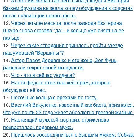
11.
31-Летняя жена старшего сына Дэвида и Виктории
бэкхем бруклина вызвала волну обсуждений в соцсетях
после публикации нового фото.
12.
Через четыре месяца после развода Екатерина
Шкуро снова сказала "да" - и кольцо уже сияет на ее
пальце.
13.
Через какие страдания пришлось пройти звезде
нашумевшей "Вершины"?
14.
Актер Павел Деревянко и его жена, Зоя Фуць,
раскрыли секрет своей молодости.
15.
Что - что я сейчас увидела?
16.
Настя федько ответила хейтерам, которые
обсуждают её вес.
17.
Песочные кольца с орехами по госту.
18.
Василий Вакуленко, известный как баста, признался,
что уже почти 23 года живет абсолютно трезвой жизнью.
19.
Настоящий мужской сюрприз: стриженова
похвасталась подарком мужа.
20.
Пришлось воссоединиться с бывшим мужем: Собчак