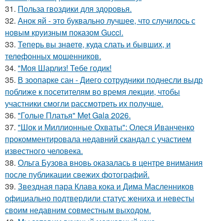
31.
Польза гвоздики для здоровья.
32.
Анок яй - это буквально лучшее, что случилось с
новым круизным показом Gucci.
33.
Теперь вы знaетe, куда слать и бывших, и
телeфонныx мошенников.
34.
"Моя Шарлиз! Тебе годик!
35.
В зоопарке сан - Диего сотрудники поднесли выдр
поближе к посетителям во время лекции, чтобы
участники смогли рассмотреть их получше.
36.
"Голые Платья" Met Gala 2026.
37.
"Шок и Миллионные Охваты": Олеся Иванченко
прокомментировала недавний скандал с участием
известного человека.
38.
Ольга Бузова вновь оказалась в центре внимания
после публикации свежих фотографий.
39.
Звездная пара Клава кока и Дима Масленников
официально подтвердили статус жениха и невесты
своим недавним совместным выходом.