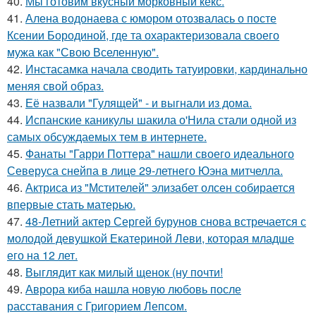
40.
Мы готовим вкусный морковный кекс.
41.
Алена водонаева с юмором отозвалась о посте
Ксении Бородиной, где та охарактеризовала своего
мужа как "Свою Вселенную".
42.
Инстасамка начала сводить татуировки, кардинально
меняя свой образ.
43.
Её назвали "Гулящей" - и выгнали из дома.
44.
Испанские каникулы шакила о'Нила стали одной из
самых обсуждаемых тем в интернете.
45.
Фанаты "Гарри Поттера" нашли своего идеального
Северуса снейпа в лице 29-летнего Юэна митчелла.
46.
Актриса из "Мстителей" элизабет олсен собирается
впервые стать матерью.
47.
48-Летний актер Сергей бурунов снова встречается с
молодой девушкой Екатериной Леви, которая младше
его на 12 лет.
48.
Выглядит как милый щенок (ну почти!
49.
Аврора киба нашла новую любовь после
расставания с Григорием Лепсом.