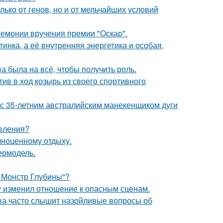
ько от генов, но и от мельчайших условий
ремонии вручения премии "Оскар".
инка, а её внутренняя энергетика и особая,
а была на всё, чтобы получить роль.
ив в ход козырь из своего спортивного
 с 35-летним австралийским манекенщиком дуги
явления?
лноценному отдыху.
пермодель.
: Монстр Глубины"?
ду изменил отношение к опасным сценам.
а часто слышит назойливые вопросы об