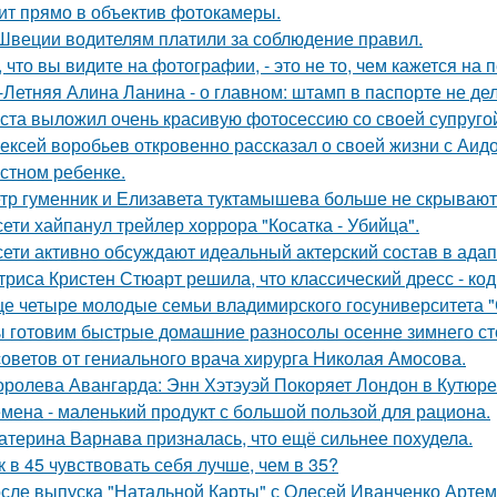
ит прямо в объектив фотокамеры.
Швеции водителям платили за соблюдение правил.
, что вы видите на фотографии, - это не то, чем кажется на 
-Летняя Алина Ланина - о главном: штамп в паспорте не де
ста выложил очень красивую фотосессию со своей супруго
ексей воробьев откровенно рассказал о своей жизни с Аидо
стном ребенке.
тр гуменник и Елизавета туктамышева больше не скрывают
сети хайпанул трейлер хоррора "Косатка - Убийца".
сети активно обсуждают идеальный актерский состав в ада
триса Кристен Стюарт решила, что классический дресс - ко
е четыре молодые семьи владимирского госуниверситета 
 готовим быстрые домашние разносолы осенне зимнего ст
советов от гениального врача хирурга Николая Амосова.
оролева Авангарда: Энн Хэтэуэй Покоряет Лондон в Кутюре о
мена - маленький продукт с большой пользой для рациона.
атерина Варнава призналась, что ещё сильнее похудела.
к в 45 чувствовать себя лучше, чем в 35?
сле выпуска "Натальной Карты" с Олесей Иванченко Артеми