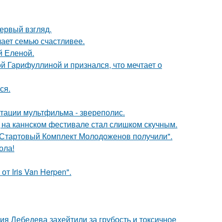
первый взгляд.
лает семью счастливее.
й Еленой.
й Гарифуллиной и признался, что мечтает о
ся.
птации мультфильма - звереполис.
д на каннском фестивале стал слишком скучным.
"Стартовый Комплект Молодоженов получили".
ола!
т Iris Van Herpen".
я Лебедева захейтили за грубость и токсичное