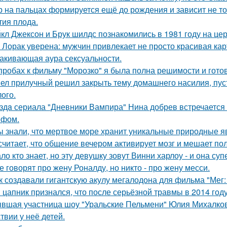
р на пальцах формируется ещё до рождения и зависит не тол
тия плода.
кл Джексон и Брук шилдс познакомились в 1981 году на це
 Лорак уверена: мужчин привлекает не просто красивая карт
акивающая аура сексуальности.
пробах к фильму "Морозко" я была полна решимости и готов
ел прилучный решил закрыть тему домашнего насилия, пуст
ого.
здa сериала "Дневники Вампира" Нина добрев встречается
ефом.
ы знали, что мертвое море хранит уникальные природные 
считает, что общение вечером активирует мозг и мешает по
ло кто знает, но эту девушку зовут Винни харлоу - и она су
е говорят про жену Роналду, но никто - про жену месси.
к создавали гигантскую акулу мегалодона для фильма "Мег
 цапник признался, что после серьёзной травмы в 2014 го
вшая участница шоу "Уральские Пельмени" Юлия Михалков
твии у неё детей.