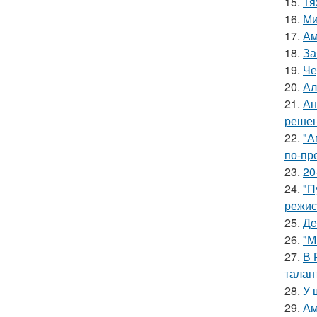
15.
Тя
16.
Ми
17.
Ам
18.
За
19.
Че
20.
Ал
21.
Ан
решен
22.
"А
по-пр
23.
20
24.
"П
режис
25.
Дe
26.
"М
27.
В 
талан
28.
У 
29.
Ам