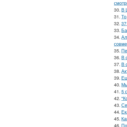
смотр
30.
В 
31.
То
32.
37
33.
Ба
34.
Ал
совме
35.
Пе
36.
В 
37.
В 
38.
Ак
39.
Ещ
40.
Мы
41.
5 
42.
"К
43.
Се
44.
Ек
45.
Ка
46.
По