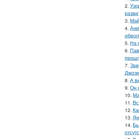
2.
Узо
разви
3.
Май
4.
Ани
обвол
5.
На 
6.
Пав
прошл
7.
Звe
Джоз
8.
А в
9.
Он 
10.
Ма
11.
Вс
12.
Ка
13.
Ян
14.
Бы
отсутс