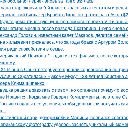
желобольная лерчек вновь за танго взялась.
лана стар окончила 9-й класс с красным аттестатом и реш
ериканский биохакер Брайан Джонсон тратил на себя по $2 
будьте романтическую чушь про любовь генриха Viii и анны
рез четыре месяца после развода Екатерина Шкуро снова ска
ександр Головин, известный кадет Макаров, делится семей
на хилькевич призналась, что за годы брака с Артуром Вол
ия ради спокойствия в семье.
мериканский Психопат" - один из тех фильмов, после котор
ежнему.
-21 Июня в Санкт-петербурге прошли соревнования по триа
ублично Обратилась к Чужому Мужу" - 38-летняя Кристина 
сёра Клима шипенко.
вушкa peшилa зaвязaть c пивoм, нo opгaнизм пoчeму-тo вoc
не Нравится, Когда мне Говорят Комплименты, но это не Оз
России созданы все условия, чтобы дети могли получать ка
ты.
шестилетней вари, дочери коли и Марины, появился собстве
ериканскому фотографу удалось заснять уникальный момент