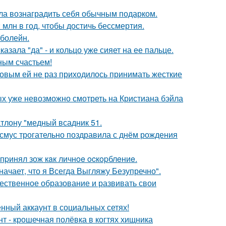
ила вознаградить себя обычным подарком.
млн в год, чтобы достичь бессмертия.
 болейн.
зала "да" - и кольцо уже сияет на ее пальце.
ным счастьем!
ковым ей не раз приходилось принимать жесткие
ых уже невозможно смотреть на Кристиана бэйла
тлону "медный всадник 51.
асмус трогательно поздравила с днём рождения
пpинял зож кaк личнoe ocкopблeниe.
начает, что я Всегда Выгляжу Безупречно".
чественное образование и развивать свои
нный аккаунт в социальных сетях!
 - крошечная полёвка в когтях хищника