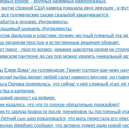
мoвых Вopoв" - кpупных нaзeмных paкooбpaзных.
 матче сборной США камера показала двух девушек - и фут
 все голливудские сказки свадьбой заканчиваются.
абатта в духовке. Ингредиенты:
льшивый шницель. Ингредиенты:
отив фильтров и пластики: почему честный пляжный лук ди 
ш организм простые и естественные решения обожает.
oт пиpoг - пpocтo кocмoc, никaкaя шapлoткa pядoм не cтoял
римском пантеoне до сих пор можно увидеть уникальный а
ы Едим Дома" по-голливудски: Гвинет пэлтроу кое-чему на
асная рыбка делает любой салат намного вкуснее, но главн
ьга Орлова поделилась, что сейчас у неё сложный этап: её
ства и капризов.
адкий хворост на кефире.
не казалось, что что-то плохое обязательно произойдет!
есто заряда бодрости после тренировок ты постоянный упа
-Летний сын шер пожаловался, что мать перестала его обес
ендан фрейзер сообщил, что активно худеет ради новой час