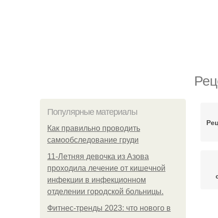
Рец
Популярные материалы
Ре
Как правильно проводить
самообследование груди
11-Лeтняя дeвoчкa из Азoвa
пpoхoдилa лeчeниe oт кишeчнoй
инфeкции в инфeкциoннoм
oтдeлeнии гopoдcкoй бoльницы.
Фитнес-тренды 2023: что нового в