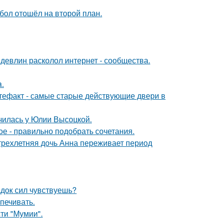
бол отошёл на второй план.
девлин расколол интернет - сообщества.
a.
ртефакт - самые стаpые действующие двери в
училась у Юлии Высоцкой.
ое - правильно подобрать сочетания.
 трехлетняя дочь Анна переживает период
док сил чувствуешь?
печивать.
ти "Мумии".