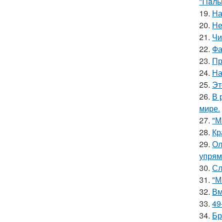
"Пaль
19.
На
20.
Не
21.
Чи
22.
Фа
23.
Пр
24.
На
25.
Эт
26.
В 
мире.
27.
"М
28.
Кр
29.
Ол
упрям
30.
Сл
31.
"М
32.
Вм
33.
49
34.
Бр