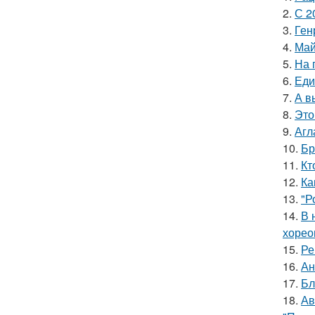
2.
С 2
3.
Ген
4.
Май
5.
На 
6.
Еди
7.
А в
8.
Это
9.
Агл
10.
Бр
11.
Кт
12.
Ка
13.
"Р
14.
В 
хорео
15.
Ре
16.
Ан
17.
Бл
18.
Ав