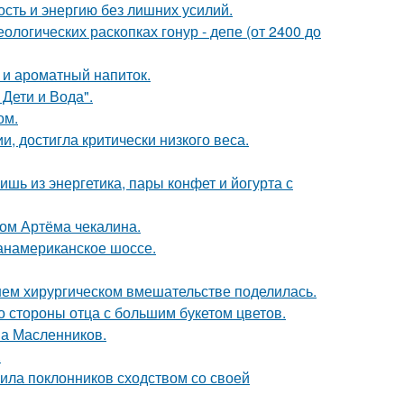
ость и энергию без лишних усилий.
логических раскопках гонур - депе (от 2400 до
 и ароматный напиток.
Дети и Вода".
ом.
, достигла критически низкого веса.
ь из энергетика, пары конфет и йогурта с
ом Артёма чекалина.
панамериканское шоссе.
ем хирургическом вмешательстве поделилась.
о стороны отца с большим букетом цветов.
ма Масленников.
.
ила поклонников сходством со своей