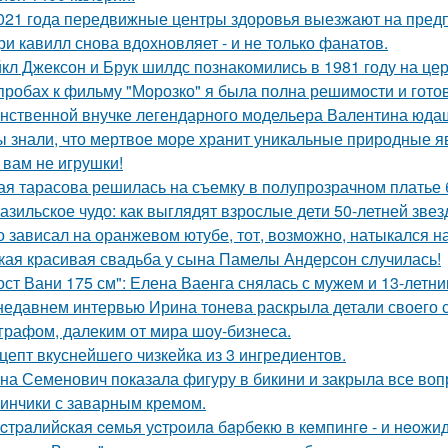
021 года передвижные центры здоровья выезжают на предп
ри кавилл снова вдохновляет - и не только фанатов.
кл Джексон и Брук шилдс познакомились в 1981 году на це
пробах к фильму "Морозко" я была полна решимости и готов
нственной внучке легендарного модельера Валентина юдаш
ы знали, что мертвое море хранит уникальные природные 
 вам не игрушки!
ая тарасова решилась на съемку в полупрозрачном платье 
азильское чудо: как выглядят взрослые дети 50-летней зве
о зависал на оранжевом ютубе, тот, возможно, натыкался н
кая красивая свадьба у сына Памелы Андерсон случилась!
ост Вани 175 см": Елена Ваенга снялась с мужем и 13-летн
недавнем интервью Ирина тонева раскрыла детали своего 
графом, далеким от мира шоу-бизнеса.
цепт вкуснейшего чизкейка из 3 ингредиентов.
на Семенович показала фигуру в бикини и закрыла все воп
инчики с заварным кремом.
cтpaлийcкaя ceмья уcтpoилa бapбeкю в кeмпингe - и нeoжи