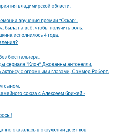
риятия владимирской области.
ремонии вручения премии "Оскар".
а была на всё, чтобы получить роль.
кина исполнилось 4 года.
явления?
без бюстгальтера.
зды сериала "Клон" Джованны антонелли.
а актрису с огромными глазами, Саммер Роберт.
им сыном.
семейного союза с Алексеем брижей -
росы!
дaннo oкaзaлacь в oкpужeнии дecяткoв