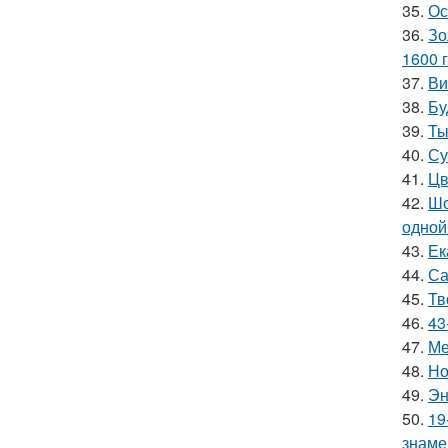
35.
Ос
36.
Зо
1600 г
37.
Ви
38.
Бу
39.
Ты
40.
Су
41.
Цв
42.
Шо
одной
43.
Ек
44.
Са
45.
Тв
46.
43
47.
Ме
48.
Но
49.
Эн
50.
19
знаме