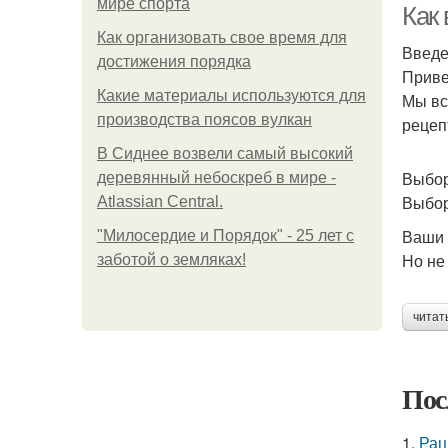
мире спорта
Как
Как организовать свое время для
Введ
достижения порядка
Приве
Какие материалы используются для
Мы вс
производства поясов вулкан
рецеп
В Сиднее возвели самый высокий
Выбор
деревянный небоскреб в мире -
Выбор
Atlassian Central.
Ваши 
"Милосердие и Порядок" - 25 лет с
Но не 
заботой о земляках!
читат
Пос
1.
Рац