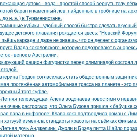
вежающая детокс - вода - простой способ вернуть телу лёгк
лотой баран и каменный лев, найденные в гробнице на архео
. до н. э. ) в Туркменистане.
таминные кубики - удобный способ быстро сделать вкусный
дущее детского плавания рождается здесь: "Невский Форум 
 пьёшь каркаде и даже не знаешь, что он делает с организм
пруга Влада соколовского, которую подозревают в анорексии
еток - венок в Австралии.
кирующий рацион фигуристки перед олимпиадой состоял лиш
 ягодой.
атерина Гордон согласилась стать общественным защитник
мая протяжённая автомобильная трасса на планете - это 
орожный торт суфле.
-Летняя телеведущая Алена водонаева новостями о недавн
ня очень растрогало, что Ольга Бузова пришла к бабушке с
вая пара в инфополе: Клава кока подтвердила роман с Ди
н хэтэуэй изменила стандарты красоты на съёмках фильма
-Летняя дочь Анджелины Джоли и Брэда питта Шайло пораз
нитой матерью.