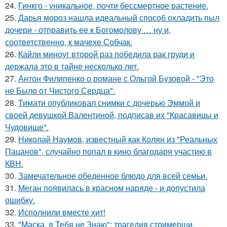
24.
Гинкго - уникальное, почти бессмертное растение.
25.
Дарья мороз нашла идеальный способ охладить пыл
дочери - отправить ее к Богомолову … ну и,
соответственно, к мачехе Собчак.
26.
Кайли миноуг второй раз победила рак груди и
держала это в тайне несколько лет.
27.
Антон Филипенко о романе с Ольгой Бузовой - "Это
не Было от Чистого Сердца".
28.
Тимати опубликовал снимки с дочерью Эммой и
своей девушкой Валентиной, подписав их "Красавицы и
Чудовище".
29.
Николай Наумов, известный как Колян из "Реальных
Пацанов", случайно попал в кино благодаря участию в
КВН.
30.
Замечательное обеденное блюдо для всей семьи.
31.
Меган появилась в красном наряде - и допустила
ошибку.
32.
Исполнили вместе хит!
33.
"Маска, я Тебя не Знаю": трагедия стримерши,