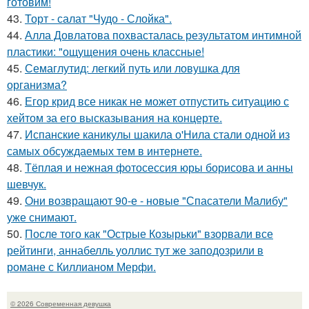
готовим!
43.
Торт - салат "Чудо - Слойка".
44.
Алла Довлатова похвасталась результатом интимной
пластики: "ощущения очень классные!
45.
Семаглутид: легкий путь или ловушка для
организма?
46.
Егор крид все никак не может отпустить ситуацию с
хейтом за его высказывания на концерте.
47.
Испанские каникулы шакила о'Нила стали одной из
самых обсуждаемых тем в интернете.
48.
Тёплая и нежная фотосессия юры борисова и анны
шевчук.
49.
Они возвращают 90-е - новые "Спасатели Малибу"
уже снимают.
50.
После того как "Острые Козырьки" взорвали все
рейтинги, аннабелль уоллис тут же заподозрили в
романе с Киллианом Мерфи.
© 2026 Современная девушка