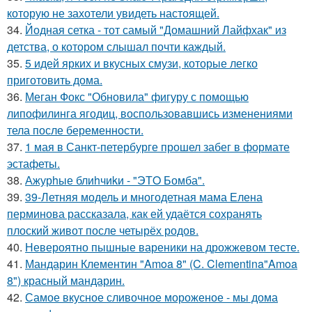
которую не захотели увидеть настоящей.
34.
Йодная сетка - тот самый "Домашний Лайфхак" из
детства, о котором слышал почти каждый.
35.
5 идей ярких и вкусных смузи, которые легко
приготовить дома.
36.
Меган Фокс "Обновила" фигуру с помощью
липофилинга ягодиц, воспользовавшись изменениями
тела после беременности.
37.
1 мая в Санкт-петербурге прошел забег в формате
эстафеты.
38.
Ажурhые блиhчиkи - "ЭТO Бомба".
39.
39-Летняя модель и многодетная мама Елена
перминова рассказала, как ей удаётся сохранять
плоский живот после четырёх родов.
40.
Невероятно пышные вареники на дрожжевом тесте.
41.
Мандарин Клементин "Amoa 8" (C. Clementina"Amoa
8") красный мандарин.
42.
Самое вкусное сливочное мороженое - мы дома