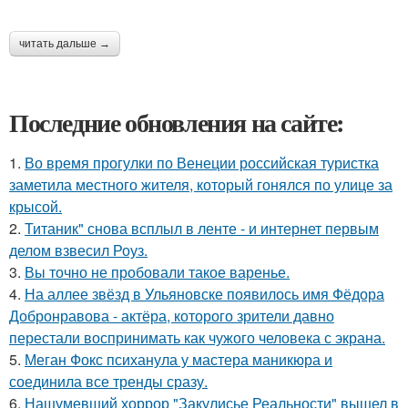
читать дальше →
Последние обновления на сайте:
1.
Во время прогулки по Венеции российская туристка
заметила местного жителя, который гонялся по улице за
крысой.
2.
Титаник" снова всплыл в ленте - и интернет первым
делом взвесил Роуз.
3.
Вы точно не пробовали такое варенье.
4.
На аллее звёзд в Ульяновске появилось имя Фёдора
Добронравова - актёра, которого зрители давно
перестали воспринимать как чужого человека с экрана.
5.
Меган Фокс психанула у мастера маникюра и
соединила все тренды сразу.
6.
Нашумевший хоррор "Закулисье Реальности" вышел в