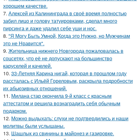
хорошем качестве.
7.
Алексей из Калининграда в своё время полностью
забил лицо и голову татуировками, сделал много
пирсинга и даже удалил себе уши и нос.
8.
"Я Могу Быть Умной, Когда это Нужно, но Мужчинам
это не Нравится".
9.
Жительница нижнего Новгорода пожаловалась в
соцсетях, что её не допускают на большинство
каруселей и качелей.
10.
33-Летняя Карина нигай, которая в прошлом году
рассталась с Ильёй Гореловым, раскрыла подробности
их абьюзивных отношений.
11.
Милана стар окончила 9-й класс с красным
аттестатом и решила вознаградить себя обычным
подарком.
12.
Можно выдыхать: слухи не подтвердились и наши
молитвы были услышаны.
13.
Шашлык из свинины в майонез и газировке.