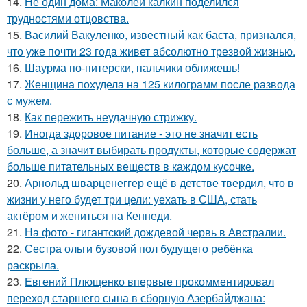
14.
Не один дома: Маколей калкин поделился
трудностями отцовства.
15.
Василий Вакуленко, известный как баста, признался,
что уже почти 23 года живет абсолютно трезвой жизнью.
16.
Шаурма по-питерски, пальчики оближешь!
17.
Женщина похудела на 125 килограмм после развода
с мужем.
18.
Как пережить неудачную стрижку.
19.
Иногда здоровое питание - это не значит есть
больше, а значит выбирать продукты, которые содержат
больше питательных веществ в каждом кусочке.
20.
Арнольд шварценеггер ещё в детстве твердил, что в
жизни у него будет три цели: уехать в США, стать
актёром и жениться на Кеннеди.
21.
На фото - гигантский дождевой червь в Австралии.
22.
Сестра ольги бузовой пол будущего ребёнка
раскрыла.
23.
Евгений Плющенко впервые прокомментировал
переход старшего сына в сборную Азербайджана: