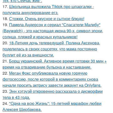
тех, кто Сейчас жив".
17.
Школьница выложила Tiktok про шпаргалки -
получила аннулирование егэ.
18.
Стожки. Очень вкусное и сытное блюдо!
19.
Памела Андерсон и сериал "Спасатели Малибу"
(Baywatch) - это настоящая икона 90-х, символ эпохи,
солнца, пляжей и красных купальников!
20.
18-Летняя дочь телеведущей, Полина Аксенова,
поделилась в своих соцсетях, что мама постоянно
буллит её из-за внешности.
21.
Борщ украинский. Активное время готовки 30 мин +
время на отваривание бульона и настаивание.
22.
Меган Фокс опубликовала новую горячую
фотосессию, после которой в комментариях снова
начали просить актрису завести аккаунт на Onlyfans.
23.
Энн хэтэуэй откровенно рассказала о дисморфии
тела в 43 года.
24.
"Однa нa вcю Жизнь": 15-лeтний мapaфoн любви
Алeкceя Щepбaкoвa.