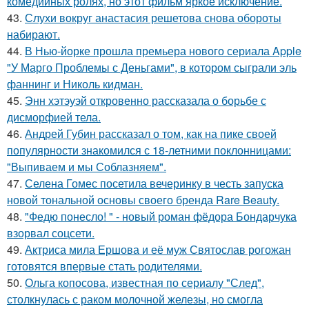
комедийных ролях, но этот фильм яркое исключение.
43.
Слухи вокруг анастасия решетова снова обороты
набирают.
44.
В Нью-йорке прошла премьера нового сериала Apple
"У Марго Проблемы с Деньгами", в котором сыграли эль
фаннинг и Николь кидман.
45.
Энн хэтэуэй откровенно рассказала о борьбе с
дисморфией тела.
46.
Андрей Губин рассказал о том, как на пике своей
популярности знакомился с 18-летними поклонницами:
"Выпиваем и мы Соблазняем".
47.
Селена Гомес посетила вечеринку в честь запуска
новой тональной основы своего бренда Rare Beauty.
48.
"Федю понесло! " - новый роман фёдора Бондарчука
взорвал соцсети.
49.
Актриса мила Ершова и её муж Святослав рогожан
готовятся впервые стать родителями.
50.
Ольга копосова, известная по сериалу "След",
столкнулась с раком молочной железы, но смогла