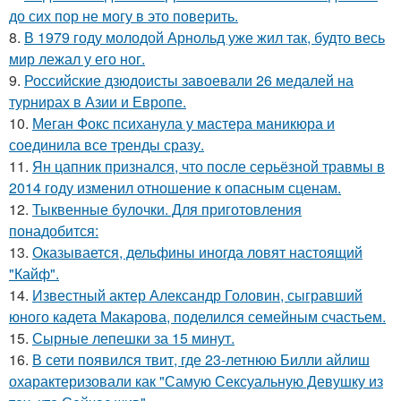
до сих пор не могу в это поверить.
8.
В 1979 году молодой Арнольд уже жил так, будто весь
мир лежал у его ног.
9.
Российские дзюдоисты завоевали 26 медалей на
турнирах в Азии и Европе.
10.
Меган Фокс психанула у мастера маникюра и
соединила все тренды сразу.
11.
Ян цапник признался, что после серьёзной травмы в
2014 году изменил отношение к опасным сценам.
12.
Тыквенные булочки. Для приготовления
понадобится:
13.
Оказывается, дельфины иногда ловят настоящий
"Кайф".
14.
Известный актер Александр Головин, сыгравший
юного кадета Макарова, поделился семейным счастьем.
15.
Сырные лепешки за 15 минут.
16.
В сети появился твит, где 23-летнюю Билли айлиш
охарактеризовали как "Самую Сексуальную Девушку из