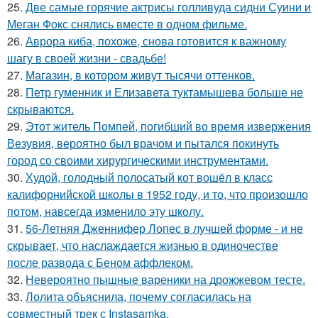
25.
Две самые горячие актрисы голливуда сидни Суини и
Меган Фокс снялись вместе в одном фильме.
26.
Аврора киба, похоже, снова готовится к важному
шагу в своей жизни - свадьбе!
27.
Магазин, в котором живут тысячи оттенков.
28.
Петр гуменник и Елизавета туктамышева больше не
скрываются.
29.
Этот житель Помпей, погибший во время извержения
Везувия, вероятно был врачом и пытался покинуть
город со своими хирургическими инструментами.
30.
Худой, голодный полосатый кот вошёл в класс
калифорнийской школы в 1952 году, и то, что произошло
потом, навсегда изменило эту школу.
31.
56-Летняя Дженнифер Лопес в лучшей форме - и не
скрывает, что наслаждается жизнью в одиночестве
после развода с Беном аффлеком.
32.
Невероятно пышные вареники на дрожжевом тесте.
33.
Лолита объяснила, почему согласилась на
совместный трек с Instasamka.