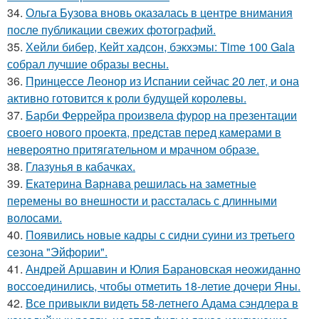
34.
Ольга Бузова вновь оказалась в центре внимания
после публикации свежих фотографий.
35.
Хейли бибер, Кейт хадсон, бэкхэмы: Time 100 Gala
собрал лучшие образы весны.
36.
Принцессе Леонор из Испании сейчас 20 лет, и она
активно готовится к роли будущей королевы.
37.
Барби Феррейра произвела фурор на презентации
своего нового проекта, представ перед камерами в
невероятно притягательном и мрачном образе.
38.
Глазунья в кабачках.
39.
Екатерина Варнава решилась на заметные
перемены во внешности и рассталась с длинными
волосами.
40.
Появились новые кадры с сидни суини из третьего
сезона "Эйфории".
41.
Андрей Аршавин и Юлия Барановская неожиданно
воссоединились, чтобы отметить 18-летие дочери Яны.
42.
Все привыкли видеть 58-летнего Адама сэндлера в