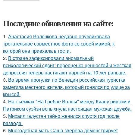
Последние обновления на сайте:
1.
Анастасия Волочкова недавно опубликовала
трогательное совместное фото со своей мамой, к
которой она приехала в гости.
2.
В стране зафиксировали аномальный
психологический сдвиг: переоценка ценностей и жесткая
депрессия теперь настигают парней на 10 лет раньше.
3.
Во время прогулки по Венеции российская туристка
заметила местного жителя, который гонялся по улице за
крысой.
4.
На съёмках "На Гребне Волны" между Киану ривзом и
Патриком суэйзи вспыхнула настоящая мужская дружба.
5.
Михаил галустян тайно женился спустя год после
развода.
6.
Многодетная мать Саша зверева демонстрирует