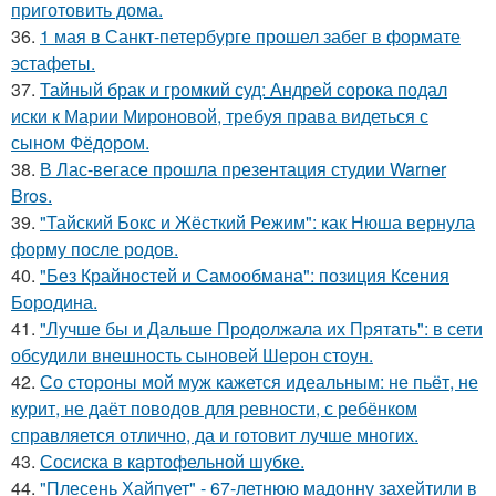
приготовить дома.
36.
1 мая в Санкт-петербурге прошел забег в формате
эстафеты.
37.
Тайный брак и громкий суд: Андрей сорока подал
иски к Марии Мироновой, требуя права видеться с
сыном Фёдором.
38.
В Лас-вегасе прошла презентация студии Warner
Bros.
39.
"Тайский Бокс и Жёсткий Режим": как Нюша вернула
форму после родов.
40.
"Без Крайностей и Самообмана": позиция Ксения
Бородина.
41.
"Лучше бы и Дальше Продолжала их Прятать": в сети
обсудили внешность сыновей Шерон стоун.
42.
Со стороны мой муж кажется идеальным: не пьёт, не
курит, не даёт поводов для ревности, с ребёнком
справляется отлично, да и готовит лучше многих.
43.
Сосиска в картофельной шубке.
44.
"Плесень Хайпует" - 67-летнюю мадонну захейтили в