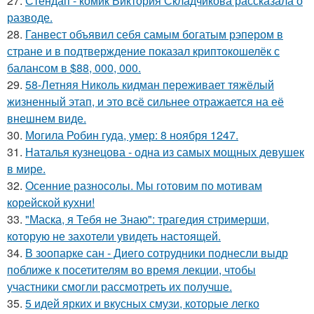
27.
Стендап - комик Виктория Складчикова рассказала о
разводе.
28.
Ганвест объявил себя самым богатым рэпером в
стране и в подтверждение показал криптокошелёк с
балансом в $88, 000, 000.
29.
58-Летняя Николь кидман переживает тяжёлый
жизненный этап, и это всё сильнее отражается на её
внешнем виде.
30.
Могила Робин гуда, умер: 8 ноября 1247.
31.
Наталья кузнецова - одна из самых мощных девушек
в мире.
32.
Осенние разносолы. Мы готовим по мотивам
корейской кухни!
33.
"Маска, я Тебя не Знаю": трагедия стримерши,
которую не захотели увидеть настоящей.
34.
В зоопарке сан - Диего сотрудники поднесли выдр
поближе к посетителям во время лекции, чтобы
участники смогли рассмотреть их получше.
35.
5 идей ярких и вкусных смузи, которые легко