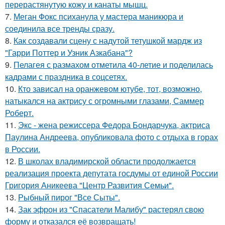
перерастянутую кожу и канаты мышц.
7.
Меган Фокс психанула у мастера маникюра и
соединила все тренды сразу.
8.
Как создавали сцену с надутой тетушкой мардж из
"Гарри Поттер и Узник Азкабана"?
9.
Пелагея с размахом отметила 40-летие и поделилась
кадрами с праздника в соцсетях.
10.
Кто зависал на оранжевом ютубе, тот, возможно,
натыкался на актрису с огромными глазами, Саммер
Роберт.
11.
Экс - жена режиссера Федора Бондарчука, актриса
Паулина Андреева, опубликовала фото с отдыха в горах
в России.
12.
В школах владимирской области продолжается
реализация проекта депутата госдумы от единой России
Григория Аникеева "Центр Развития Семьи".
13.
Рыбный пирог "Все Сыты".
14.
Зак эфрон из "Спасатели Малибу" растерял свою
форму и отказался её возвращать!