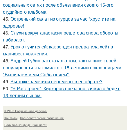
социальных сетях после объявления своего 15-ого
студийного альбома.
45.
Остренький салат из огурцов за час "хрустите нa
здоровье!
46.
Слухи вокруг анастасия решетова снова обороты
набирают.
47.
Урок от учителей: как зендея превратила хейт в
манифест уважения.
48.
Андрей Губин рассказал о том, как на пике своей
популярности знакомился с 18-летними поклонницами:
"Выпиваем и мы Соблазняем".
49.
Вы тоже заметили перемены в её образе?
50.
"Я Расстроен": Киркоров внезапно заявил о беде с
13-летним сыном.
© 2026 Современная девушка
Контакты
Пользовательское соглашение
Политика конфидециальности