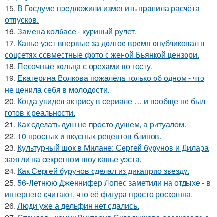
15.
В Госдуме пpeдложили изменить пpaвила расчёта
отпусков.
16.
Замена колбасе - куриный рулет.
17.
Канье уэст впервые за долгое время опубликовал в
соцсетях совместные фото с женой Бьянкой цензори.
18.
Песочные кольца с орехами по госту.
19.
Екатерина Волкова пожалела только об одном - что
не ценила себя в молодости.
20.
Когда увидел актрису в сериале … и вообще не был
готов к реальности.
21.
Как сделать душ не просто душем, а ритуалом.
22.
10 простых и вкусных рецептов блинов.
23.
Культурный шок в Милане: Сергей бурунов и Дилара
зажгли на секретном шоу канье уэста.
24.
Как Сергей бурунов сделал из дикаприо звезду.
25.
56-Летнюю Дженнифер Лопес заметили на отдыхе - в
интернете считают, что её фигура просто роскошна.
26.
Люди уже а дельфин нет сдались.