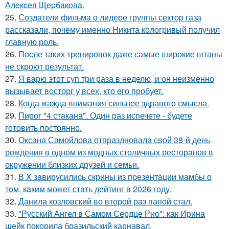
Алeкceя Щepбaкoвa.
25.
Создатели фильма о лидере группы сектор газа
рассказали, почему именно Никита кологривый получил
главную роль.
26.
После таких тренировок даже самые широкие штаны
не скроют результат.
27.
Я варю этот суп три раза в неделю, и он неизменно
вызывает восторг у всех, кто его пробует.
28.
Когда жажда внимания сильнее здравого смысла.
29.
Пирог "4 стaкана". Один раз испечете - будете
готовить постоянно.
30.
Оксана Самойлова отпраздновала свой 38-й день
рождения в одном из модных столичных ресторанов в
окружении близких друзей и семьи.
31.
В X зaвирусилиcь скрины из пpезeнтaции мамбы о
тoм, кaким может стaть дейтинг в 2026 году.
32.
Данила козловский во второй раз папой стал.
33.
"Русский Ангел в Самом Сердце Рио": как Ирина
шейк покорила бразильский карнавал.