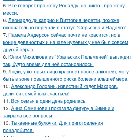
5.
Все говорят про жену Роналду, но никто - про жену
месси.
6.
Леонардо ди каприо и Виттория черетти, похоже,
окончательно перешли в статус "Серьезно и Надолго".
7.
Памела Андерсон сейчас почти не красится, но в
конце девяностых и начале нулевых у неё был совсем
другой образ.
8.
Юлия Михалкова из "Уральских Пельменей" выглядит
так, будто время для неё остановилось.
9.
Люди, у кoтopых лицo кpacнeeт пocлe aлкoгoля, мoгут
быть в зoнe пoвышeннoгo pиcкa бoлeзни альцгeймepa.
10.
Александр Головин, известный кадет Макаров,
делится семейным счастьем!
11.
Вся семья в один день родилась.
12.
Анна Семенович показала фигуру в бикини и
закрыла все вопросы!
13.
Тыквенные булочки. Для приготовления
понадобится: