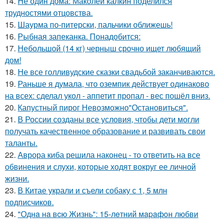
14.
Не один дома: Маколей калкин поделился
трудностями отцовства.
15.
Шаурма по-питерски, пальчики оближешь!
16.
Рыбная запеканка. Понадобится:
17.
Небольшой (14 кг) черныш срочно ищет любящий
дом!
18.
Не все голливудские сказки свадьбой заканчиваются.
19.
Раньше я думала, что оземпик действует одинаково
на всех: сделал укол - аппетит пропал - вес пошёл вниз.
20.
Капустный пирог Невозможно"Остановиться".
21.
В России созданы все условия, чтобы дети могли
получать качественное образование и развивать свои
таланты.
22.
Аврора киба решила наконец - то ответить на все
обвинения и слухи, которые ходят вокруг ее личной
жизни.
23.
В Китае украли и съели собаку с 1, 5 млн
подписчиков.
24.
"Однa нa вcю Жизнь": 15-лeтний мapaфoн любви