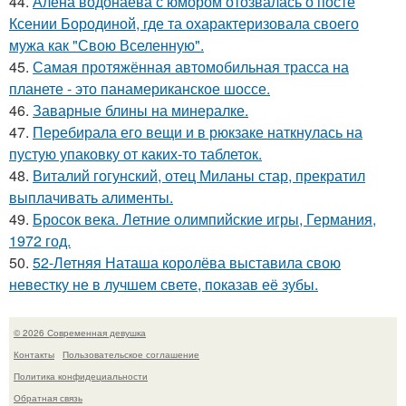
44.
Алена водонаева с юмором отозвалась о посте
Ксении Бородиной, где та охарактеризовала своего
мужа как "Свою Вселенную".
45.
Самая протяжённая автомобильная трасса на
планете - это панамериканское шоссе.
46.
Заварные блины на минералке.
47.
Перебирала его вещи и в рюкзаке наткнулась на
пустую упаковку от каких-то таблеток.
48.
Виталий гогунский, отец Миланы стар, прекратил
выплачивать алименты.
49.
Бросок века. Летние олимпийские игры, Германия,
1972 год.
50.
52-Летняя Наташа королёва выставила свою
невестку не в лучшем свете, показав её зубы.
© 2026 Современная девушка
Контакты
Пользовательское соглашение
Политика конфидециальности
Обратная связь