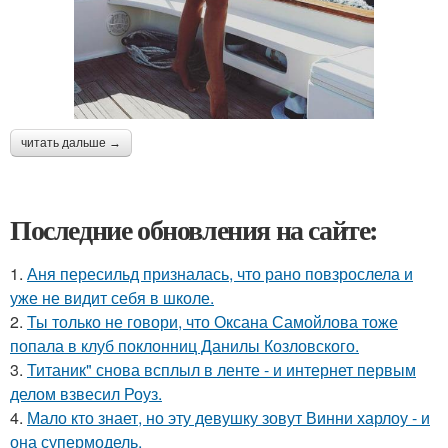
читать дальше →
Последние обновления на сайте:
1.
Аня пересильд призналась, что рано повзрослела и
уже не видит себя в школе.
2.
Ты только не говори, что Оксана Самойлова тоже
попала в клуб поклонниц Данилы Козловского.
3.
Титаник" снова всплыл в ленте - и интернет первым
делом взвесил Роуз.
4.
Мало кто знает, но эту девушку зовут Винни харлоу - и
она супермодель.