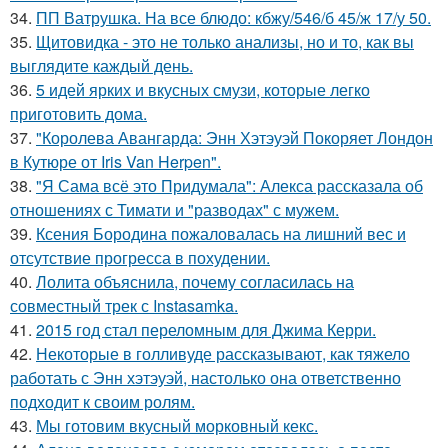
34.
ПП Ватрушка. На все блюдо: кбжу/546/б 45/ж 17/у 50.
35.
Щитовидка - это не только анализы, но и то, как вы
выглядите каждый день.
36.
5 идей ярких и вкусных смузи, которые легко
приготовить дома.
37.
"Королева Авангарда: Энн Хэтэуэй Покоряет Лондон
в Кутюре от Iris Van Herpen".
38.
"Я Сама всё это Придумала": Алекса рассказала об
отношениях с Тимати и "разводах" с мужем.
39.
Ксения Бородина пожаловалась на лишний вес и
отсутствие прогресса в похудении.
40.
Лолита объяснила, почему согласилась на
совместный трек с Instasamka.
41.
2015 год стал переломным для Джима Керри.
42.
Некоторые в голливуде рассказывают, как тяжело
работать с Энн хэтэуэй, настолько она ответственно
подходит к своим ролям.
43.
Мы готовим вкусный морковный кекс.