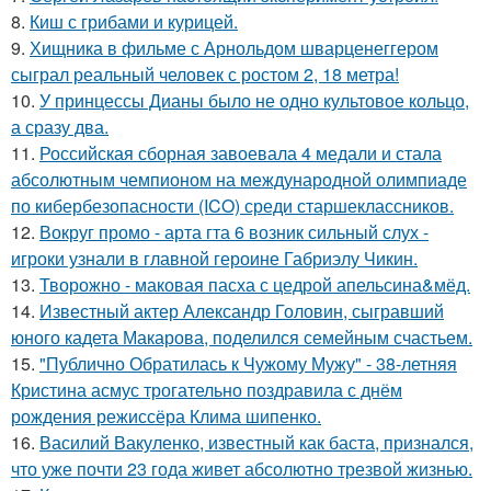
8.
Киш с грибами и курицей.
9.
Хищника в фильме с Арнольдом шварценеггером
сыграл реальный человек с ростом 2, 18 метра!
10.
У принцессы Дианы было не одно культовое кольцо,
а сразу два.
11.
Российская сборная завоевала 4 медали и стала
абсолютным чемпионом на международной олимпиаде
по кибербезопасности (ICO) среди старшеклассников.
12.
Вокруг промо - арта гта 6 возник сильный слух -
игроки узнали в главной героине Габриэлу Чикин.
13.
Творожно - маковая пасха с цедрой апельсина&мёд.
14.
Известный актер Александр Головин, сыгравший
юного кадета Макарова, поделился семейным счастьем.
15.
"Публично Обратилась к Чужому Мужу" - 38-летняя
Кристина асмус трогательно поздравила с днём
рождения режиссёра Клима шипенко.
16.
Василий Вакуленко, известный как баста, признался,
что уже почти 23 года живет абсолютно трезвой жизнью.