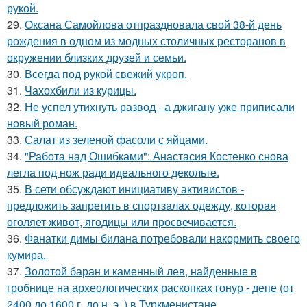
рукой.
29.
Оксана Самойлова отпраздновала свой 38-й день
рождения в одном из модных столичных ресторанов в
окружении близких друзей и семьи.
30.
Всегда под рукой свежий укроп.
31.
Чахохбили из курицы.
32.
Не успел утихнуть развод - а джигану уже приписали
новый роман.
33.
Салат из зеленой фасоли с яйцами.
34.
"Работа над Ошибками": Анастасия Костенко снова
легла под нож ради идеального декольте.
35.
В сети обсуждают инициативу активистов -
предложить запретить в спортзалах одежду, которая
оголяет живот, ягодицы или просвечивается.
36.
Фанатки димы билана потребовали накормить своего
кумира.
37.
Золотой баран и каменный лев, найденные в
гробнице на археологических раскопках гонур - депе (от
2400 до 1600 г. до н. э. ) в Туркменистане.