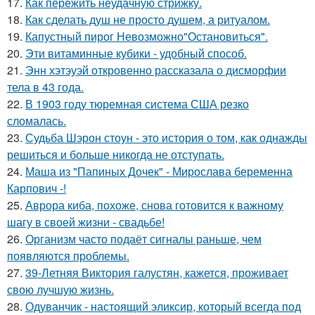
17.
Как пережить неудачную стрижку.
18.
Как сделать душ не просто душем, а ритуалом.
19.
Капустный пирог Невозможно"Остановиться".
20.
Эти витаминные кубики - удобный способ.
21.
Энн хэтэуэй откровенно рассказала о дисморфии
тела в 43 года.
22.
В 1903 году тюремная система США резко
сломалась.
23.
Судьба Шэрон стоун - это история о том, как однажды
решиться и больше никогда не отступать.
24.
Маша из "Папиных Дочек" - Мирослава беременна
Карпович -!
25.
Аврора киба, похоже, снова готовится к важному
шагу в своей жизни - свадьбе!
26.
Организм часто подаёт сигналы раньше, чем
появляются проблемы.
27.
39-Летняя Виктория галустян, кажется, проживает
свою лучшую жизнь.
28.
Одуванчик - настоящий эликсир, который всегда под