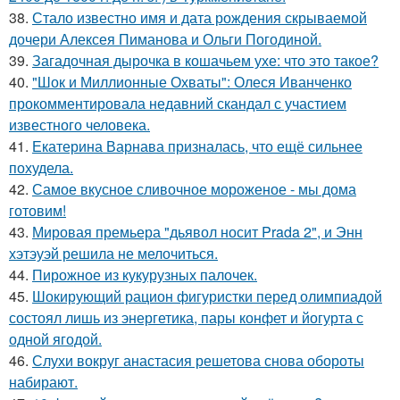
38.
Стало известно имя и дата рождения скрываемой
дочери Алексея Пиманова и Ольги Погодиной.
39.
Загадочная дырочка в кошачьем ухе: что это такое?
40.
"Шок и Миллионные Охваты": Олеся Иванченко
прокомментировала недавний скандал с участием
известного человека.
41.
Екатерина Варнава призналась, что ещё сильнее
похудела.
42.
Самое вкусное сливочное мороженое - мы дома
готовим!
43.
Мировая премьера "дьявол носит Prada 2", и Энн
хэтэуэй решила не мелочиться.
44.
Пирожное из кукурузных палочек.
45.
Шокирующий рацион фигуристки перед олимпиадой
состоял лишь из энергетика, пары конфет и йогурта с
одной ягодой.
46.
Слухи вокруг анастасия решетова снова обороты
набирают.