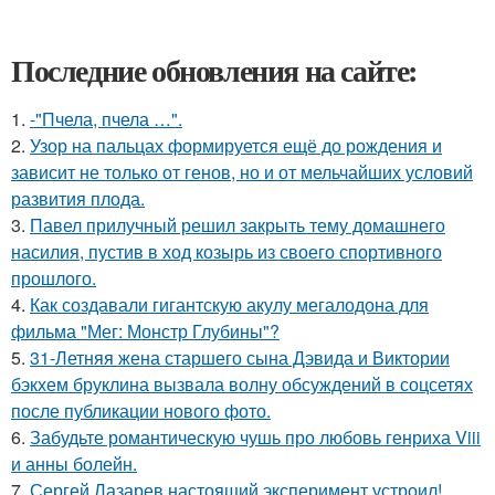
Последние обновления на сайте:
1.
-"Пчела, пчела …".
2.
Узор на пальцах формируется ещё до рождения и
зависит не только от генов, но и от мельчайших условий
развития плода.
3.
Павел прилучный решил закрыть тему домашнего
насилия, пустив в ход козырь из своего спортивного
прошлого.
4.
Как создавали гигантскую акулу мегалодона для
фильма "Мег: Монстр Глубины"?
5.
31-Летняя жена старшего сына Дэвида и Виктории
бэкхем бруклина вызвала волну обсуждений в соцсетях
после публикации нового фото.
6.
Забудьте романтическую чушь про любовь генриха Viii
и анны болейн.
7.
Сергей Лазарев настоящий эксперимент устроил!