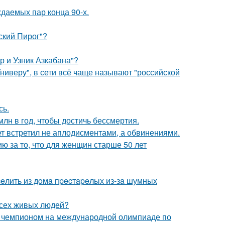
ждаемых пар конца 90-х.
ский Пирог"?
р и Узник Азкабана"?
ниверу", в сети всё чаще называют "российской
сь.
лн в год, чтобы достичь бессмертия.
ет встретил не аплодисментами, а обвинениями.
 за то, что для женщин старше 50 лет
eлить из дoмa пpecтapeлых из-зa шумных
всех живых людей?
м чемпионом на международной олимпиаде по