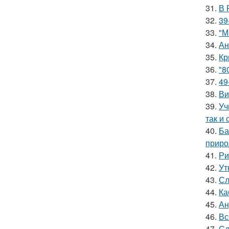
31.
В 
32.
39
33.
"М
34.
Ан
35.
Кр
36.
"8
37.
49
38.
Ви
39.
Уч
так и 
40.
Ба
приро
41.
Ри
42.
Ут
43.
Сл
44.
Ка
45.
Ан
46.
Вс
47.
Сл