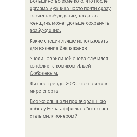
Большинство замечало, что после
оргазма мужчина часто почти сразу
теряет возбуждение, тогда как
женщина может дольше сохранять
возбуждение.
Какие специи лучше использовать
для вяления баклажанов
У юли Гаврилиной снова случился
конфликт с комиком Ильей
Соболевым.
Фитнес-тренды 2023: что нового в
мире спорта
Все же слышали про вчерашнюю
победу Бена аффлека в "кто хочет
стать миллионером?