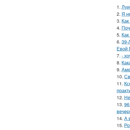
1.
Луи
2.
Я н
3.
Как
4.
Поч
5.
Как
6.
39-
Евой 
7.
- х
8.
Как
9.
Аме
10.
Св
11.
Кс
практ
12.
Не
13.
96
вeчep
14.
А 
15.
Ро