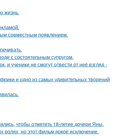
ю жизнь.
екламой.
вым совместным появлением.
печивать.
воде с состоятельным супругом.
, и ученики не смогут отвести от неё взгляд -
 Африки и одно из самых удивительных творений
явилась.
ись, чтобы отметить 18-летие дочери Яны.
х ролях, но этот фильм яркое исключение.