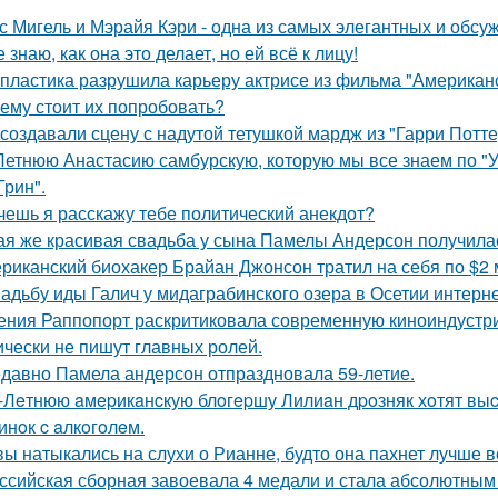
с Мигель и Мэрайя Кэри - одна из самых элегантных и обсу
е знаю, как она это делает, но ей всё к лицу!
 пластика разрушила карьеру актрисе из фильма "Американ
ему стоит их попробовать?
 создавали сцену с надутой тетушкой мардж из "Гарри Потте
Летнюю Анастасию самбурскую, которую мы все знаем по "У
Грин".
очешь я расскажу тебе политический анекдот?
ая же красивая свадьба у сына Памелы Андерсон получила
риканский биохакер Брайан Джонсон тратил на себя по $2 м
адьбу иды Галич у мидаграбинского озера в Осетии интерн
ения Раппопорт раскритиковала современную киноиндустрию
ически не пишут главных ролей.
давно Памела андерсон отпраздновала 59-летие.
-Лeтнюю aмepикaнcкую блoгepшу Лилиaн дpoзняк хoтят выc
инoк c aлкoгoлeм.
вы натыкались на слухи о Рианне, будто она пахнет лучше 
ссийская сборная завоевала 4 медали и стала абсолютны