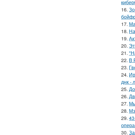
кибер
16.
Зо
бойфр
17.
Ма
18.
На
19.
Ак
20.
Эт
21.
"Н
22.
В 
23.
Гв
24.
Ир
днк -
25.
До
26.
Дв
27.
Мы
28.
Мэ
29.
43
опера
30.
За