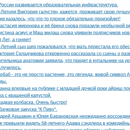
России развивается образовательная инфраструктура.
-Летняя Виктория галустян, кажется, проживает свою лучшу
не казалось, что что-то плохое обязательно произойдет!
астасия миронова и её бренд снова поразили необычной р
истина асмус и Маш милаш снова удивили подписчиков но
0 Лет, а гоняет!
-Летний сын шер пожаловался, что мать перестала его обес
ктория Складчикова откровенно рассказала со сцены о раз
ительница анатомии заявила, что придет в купальнике на урок
случилось.
обаб - это не просто растение, это легенда, живой символ
ды.
анна впервые на публике с младшей дочкой роки айриш по
ка с квашеной капустой.
адкая колбаска. Очень быстро!
бачковая закуска "К Пиву".
дрей Аршавин и Юлия Барановская неожиданно воссоединил
е привыкли видеть 58-летнего Адама сэндлера в комедийны
ухи вокруг анастасия решетова снова обороты набирают.