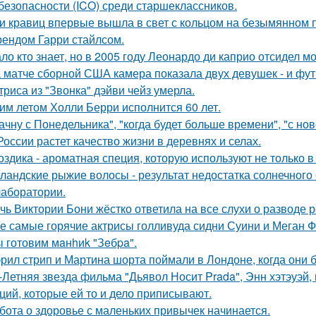
безопасности (ICO) среди старшеклассников.
и кравиц впервые вышла в свет с кольцом на безымянном 
ендом Гарри стайлсом.
ло кто знает, но в 2005 году Леонардо ди каприо отсидел мо
 матче сборной США камера показала двух девушек - и фут
триса из "Звонка" дэйви чейз умерла.
им летом Холли Берри исполнится 60 лет.
ачну с Понедельника", "когда будет больше времени", "с но
России растет качество жизни в деревнях и селах.
оздика - ароматная специя, которую используют не только в
ландские рыжие волосы - результат недостатка солнечного
 лаборатории.
чь Виктории Бони жёстко ответила на все слухи о разводе 
е самые горячие актрисы голливуда сидни Суини и Меган Ф
 готовим мaнhиk "Зeбpa".
рил стрип и Мартина шорта поймали в Лондоне, когда они 
-Летняя звезда фильма "Дьявол Носит Prada", Энн хэтэуэй
ций, которые ей то и дело приписывают.
бота о здоровье с маленьких привычек начинается.