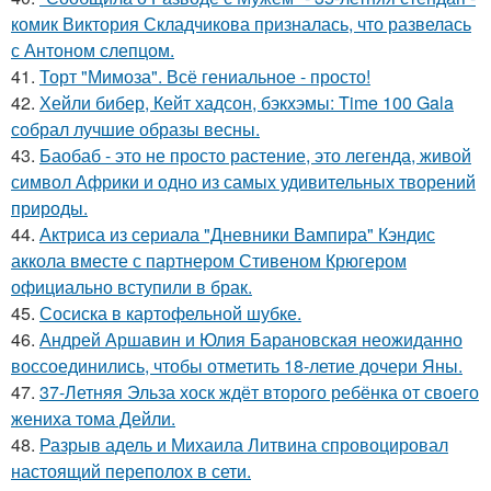
комик Виктория Складчикова призналась, что развелась
с Антоном слепцом.
41.
Торт "Мимоза". Всё гениальное - просто!
42.
Хейли бибер, Кейт хадсон, бэкхэмы: Time 100 Gala
собрал лучшие образы весны.
43.
Баобаб - это не просто растение, это легенда, живой
символ Африки и одно из самых удивительных творений
природы.
44.
Актриса из сериала "Дневники Вампира" Кэндис
аккола вместе с партнером Стивеном Крюгером
официально вступили в брак.
45.
Сосиска в картофельной шубке.
46.
Андрей Аршавин и Юлия Барановская неожиданно
воссоединились, чтобы отметить 18-летие дочери Яны.
47.
37-Летняя Эльза хоск ждёт второго ребёнка от своего
жениха тома Дейли.
48.
Разрыв адель и Михаила Литвина спровоцировал
настоящий переполох в сети.