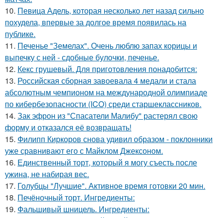
10.
Певица Адель, которая несколько лет назад сильно
похудела, впервые за долгое время появилась на
публике.
11.
Печенье "Земелах". Очень люблю запах корицы и
выпечку с ней - сдобные булочки, печенье.
12.
Кекс грушевый. Для приготовления понадобится:
13.
Российская сборная завоевала 4 медали и стала
абсолютным чемпионом на международной олимпиаде
по кибербезопасности (ICO) среди старшеклассников.
14.
Зак эфрон из "Спасатели Малибу" растерял свою
форму и отказался её возвращать!
15.
Филипп Киркоров снова удивил образом - поклонники
уже сравнивают его с Майклом Джексоном.
16.
Единственный торт, который я могу съесть после
ужина, не набирая вес.
17.
Голубцы "Лучшие". Активное время готовки 20 мин.
18.
Печёночный торт. Ингредиенты:
19.
Фальшивый шницель. Ингредиенты: