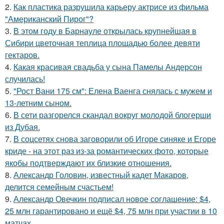
2.
Как пластика разрушила карьеру актрисе из фильма
"Американский Пирог"?
3.
В этом году в Барнауле открылась крупнейшая в
Сибири цветочная теплица площадью более девяти
гектаров.
4.
Какая красивая свадьба у сына Памелы Андерсон
случилась!
5.
"Рост Вани 175 см": Елена Ваенга снялась с мужем и
13-летним сыном.
6.
В сети разгорелся скандал вокруг молодой блогерши
из Дубая.
7.
В соцсетях снова заговорили об Игоре синяке и Егоре
криде - на этот раз из-за романтических фото, которые
якобы подтверждают их близкие отношения.
8.
Александр Головин, известный кадет Макаров,
делится семейным счастьем!
9.
Александр Овечкин подписал новое соглашение: $4,
25 млн гарантировано и ещё $4, 75 млн при участии в 10
матчах.