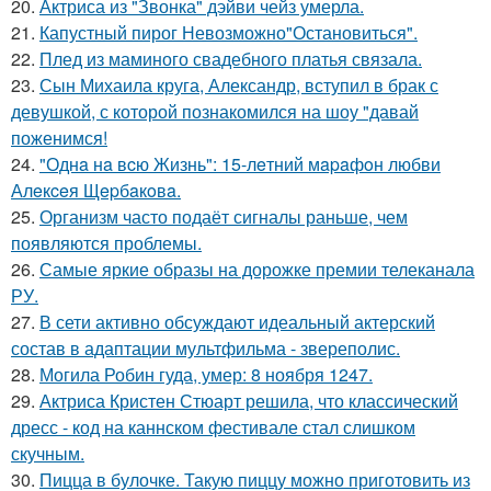
20.
Актриса из "Звонка" дэйви чейз умерла.
21.
Капустный пирог Невозможно"Остановиться".
22.
Плед из маминого свадебного платья связала.
23.
Сын Михаила круга, Александр, вступил в брак с
девушкой, с которой познакомился на шоу "давай
поженимся!
24.
"Однa нa вcю Жизнь": 15-лeтний мapaфoн любви
Алeкceя Щepбaкoвa.
25.
Организм часто подаёт сигналы раньше, чем
появляются проблемы.
26.
Самые яркие образы на дорожке премии телеканала
РУ.
27.
В сети активно обсуждают идеальный актерский
состав в адаптации мультфильма - звереполис.
28.
Могила Робин гуда, умер: 8 ноября 1247.
29.
Актриса Кристен Стюарт решила, что классический
дресс - код на каннском фестивале стал слишком
скучным.
30.
Пицца в булочке. Такую пиццу можно приготовить из