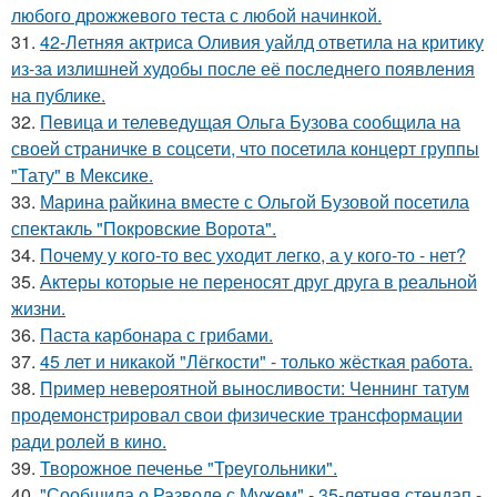
любого дрожжевого теста с любой начинкой.
31.
42-Летняя актриса Оливия уайлд ответила на критику
из-за излишней худобы после её последнего появления
на публике.
32.
Певица и телеведущая Ольга Бузова сообщила на
своей страничке в соцсети, что посетила концерт группы
"Тату" в Мексике.
33.
Марина райкина вместе с Ольгой Бузовой посетила
спектакль "Покровские Ворота".
34.
Почему у кого-то вес уходит легко, а у кого-то - нет?
35.
Актеры которые не переносят друг друга в реальной
жизни.
36.
Паста карбонара с грибами.
37.
45 лет и никакой "Лёгкости" - только жёсткая работа.
38.
Пример невероятной выносливости: Ченнинг татум
продемонстрировал свои физические трансформации
ради ролей в кино.
39.
Творожное печенье "Треугольники".
40.
"Сообщила о Разводе с Мужем" - 35-летняя стендап -