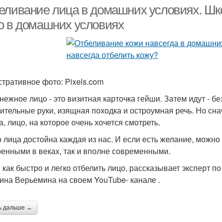
пятна
еливание лица в домашних условиях. Шко
о в домашних условиях
словия с лимоном
Пигментное пятно
Ст
тративное фото: Pixels.com
Пятна на коже
нежное лицо - это визитная карточка гейши. Затем идут - б
ительные руки, изящная походка и остроумная речь. Но снач
а, лицо, на которое очень хочется смотреть.
о лица достойна каждая из нас. И если есть желание, можно
енными в веках, так и вполне современными.
, как быстро и легко отбелить лицо, рассказывает эксперт 
ина Верьемина на своем YouTube- канале .
ь дальше →