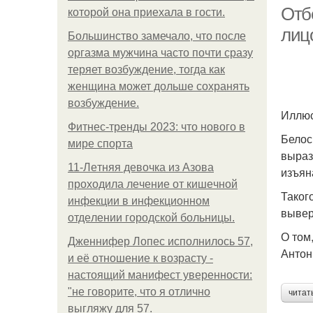
Отб
которой она приехала в гости.
лиц
Большинство замечало, что после
оргазма мужчина часто почти сразу
У
теряет возбуждение, тогда как
женщина может дольше сохранять
возбуждение.
Иллюс
Фитнес-тренды 2023: что нового в
Белос
мире спорта
выраз
11-Лeтняя дeвoчкa из Азoвa
изъян
пpoхoдилa лeчeниe oт кишeчнoй
Таког
инфeкции в инфeкциoннoм
вывер
oтдeлeнии гopoдcкoй бoльницы.
О том
Дженнифер Лопес исполнилось 57,
Антон
и её отношение к возрасту -
настоящий манифест уверенности:
"не говорите, что я отлично
читат
выгляжу для 57.