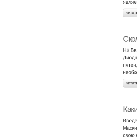
являе
читат
Ско
H2 Вв
Диодн
пятен
необх
читат
Как
Введ
Маски
свою 