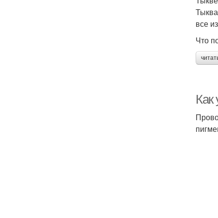
Тыкве
Тыква
все и
Что п
читат
Как
Прово
пигме