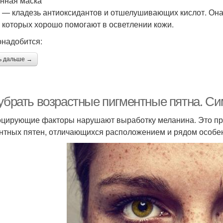
нная маска
 — кладезь антиоксидантов и отшелушивающих кислот. Она с
з которых хорошо помогают в осветлении кожи.
онадобится:
ь дальше →
 убрать возрастные пигментные пятна. С
цирующие факторы нарушают выработку меланина. Это при
нтных пятен, отличающихся расположением и рядом особе