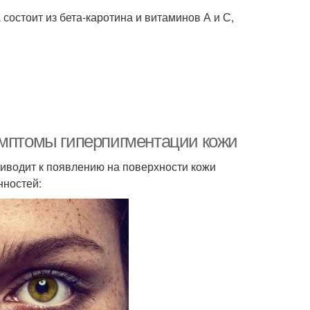
остоит из бета-каротина и витаминов А и С,
имптомы гиперпигментации кожи
водит к появлению на поверхности кожи
нностей: