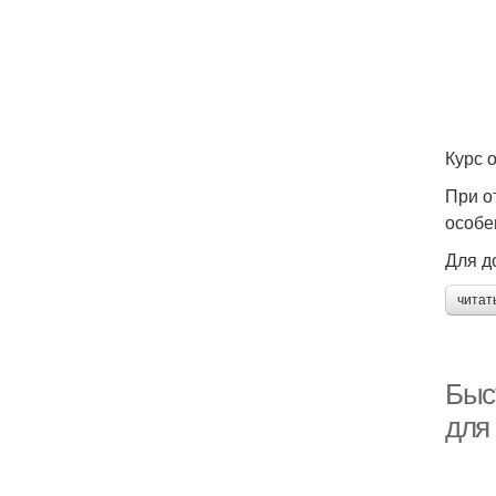
Курс 
При о
особе
Для д
читат
Быс
для