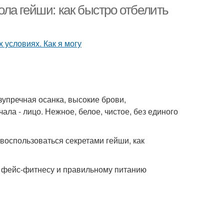
пигментных пятен
ла гейши: как быстро отбелить
арческие пятна
Пятна на теле
езупречная осанка, высокие брови,
ала - лицо. Нежное, белое, чистое, без единого
 воспользоваться секретами гейши, как
по фейс-фитнесу и правильному питанию