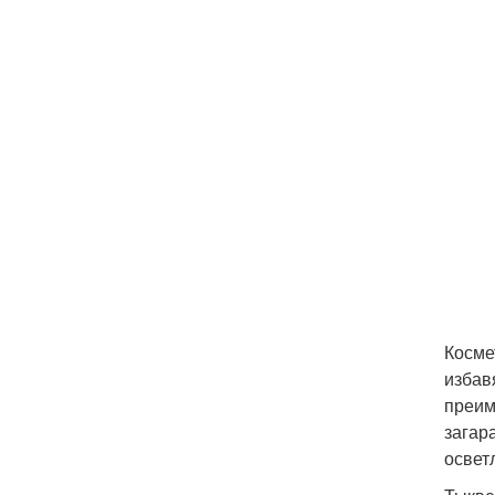
Косме
избав
преим
загар
освет