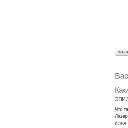
читат
Вас
Как
эпи
Что т
Лазер
испол