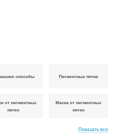
ашние способы
Пигментные пятна
и от пигментных
Маска от пигментных
пятен
пятен
Показать все
Средство от
Пятна на лице