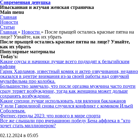
Современная девушка
Изысканная и жгучая женская страничка
Main menu
Главная
Новости
Статьи
Главная
»
Новости
»
После прыщей остались красные пятна на
лице? Узнайте, как их убрать
После прыщей остались красные пятна на лице? Узнайте,
как их убрать
Популярные материалы
Today's:
Какие соусы и начинки лучше всего подходят к бельгийским
вафлям
Гарик Харламов, известный комик и актер озвучивания, недавно
оказался в центре внимания из-за своей работы над озвучкой
мультфильма про колобка.
Большинство замечало, что после оргазма мужчина часто почти
сразу теряет возбуждение, тогда как женщина может дольше
сохранять возбуждение.
Какие специи лучше использовать для вяления баклажанов
У юли Гаврилиной снова случился конфликт с комиком Ильей
Соболевым.
Фитнес-тренды 2023: что нового в мире спорта
Все же слышали про вчерашнюю победу Бена аффлека в "кто
хочет стать миллионером?
02.12.2024 в 05:05