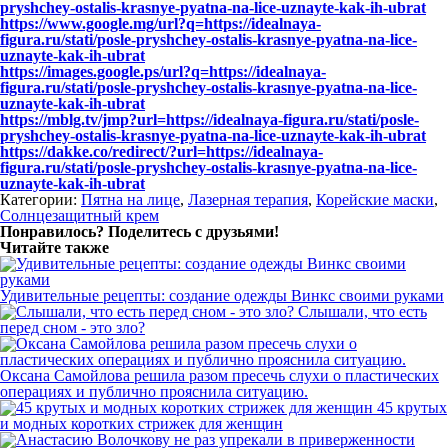
pryshchey-ostalis-krasnye-pyatna-na-lice-uznayte-kak-ih-ubrat
https://www.google.mg/url?q=https://idealnaya-
figura.ru/stati/posle-pryshchey-ostalis-krasnye-pyatna-na-lice-
uznayte-kak-ih-ubrat
https://images.google.ps/url?q=https://idealnaya-
figura.ru/stati/posle-pryshchey-ostalis-krasnye-pyatna-na-lice-
uznayte-kak-ih-ubrat
https://mblg.tv/jmp?url=https://idealnaya-figura.ru/stati/posle-
pryshchey-ostalis-krasnye-pyatna-na-lice-uznayte-kak-ih-ubrat
https://dakke.co/redirect/?url=https://idealnaya-
figura.ru/stati/posle-pryshchey-ostalis-krasnye-pyatna-na-lice-
uznayte-kak-ih-ubrat
Категории:
Пятна на лице
,
Лазерная терапия
,
Корейские маски
,
Солнцезащитный крем
Понравилось? Поделитесь с друзьями!
Читайте также
Удивительные рецепты: создание одежды Винкс своими руками
Слышали, что есть
перед сном - это зло?
Оксана Самойлова решила разом пресечь слухи о пластических
операциях и публично прояснила ситуацию.
45 крутых
и модных коротких стрижек для женщин