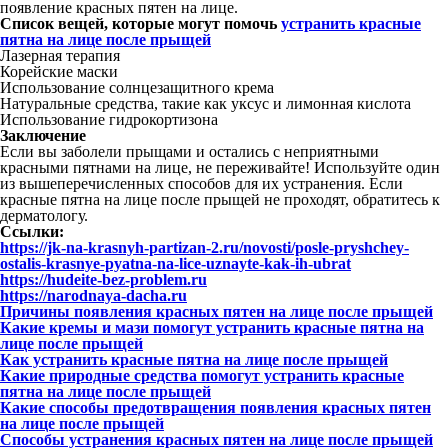
появление красных пятен на лице.
Список вещей, которые могут помочь
устранить красные
пятна на лице после прыщей
Лазерная терапия
Корейские маски
Использование солнцезащитного крема
Натуральные средства, такие как уксус и лимонная кислота
Использование гидрокортизона
Заключение
Если вы заболели прыщами и остались с неприятными
красными пятнами на лице, не переживайте! Используйте один
из вышеперечисленных способов для их устранения. Если
красные пятна на лице после прыщей не проходят, обратитесь к
дерматологу.
Ссылки:
https://jk-na-krasnyh-partizan-2.ru/novosti/posle-pryshchey-
ostalis-krasnye-pyatna-na-lice-uznayte-kak-ih-ubrat
https://hudeite-bez-problem.ru
https://narodnaya-dacha.ru
Причины появления красных пятен на лице после прыщей
Какие кремы и мази помогут устранить красные пятна на
лице после прыщей
Как устранить красные пятна на лице после прыщей
Какие природные средства помогут устранить красные
пятна на лице после прыщей
Какие способы предотвращения появления красных пятен
на лице после прыщей
Способы устранения красных пятен на лице после прыщей