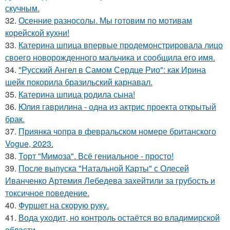
скучным.
32.
Осенние разносолы. Мы готовим по мотивам
корейской кухни!
33.
Катерина шпица впервые продемонстрировала лицо
своего новорожденного мальчика и сообщила его имя.
34.
"Русский Ангел в Самом Сердце Рио": как Ирина
шейк покорила бразильский карнавал.
35.
Катерина шпица родила сына!
36.
Юлия гаврилина - одна из актрис проекта открытый
брак.
37.
Приянка чопра в февральском номере британского
Vogue, 2023.
38.
Торт "Мимоза". Всё гениальное - просто!
39.
После выпуска "Натальной Карты" с Олесей
Иванченко Артемия Лебедева захейтили за грубость и
токсичное поведение.
40.
Фуршет на скорую руку.
41.
Вода уходит, но контроль остаётся во владимирской
области.