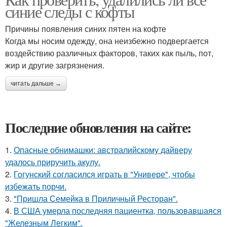
синие следы с кофты
Причины появления синих пятен на кофте
Когда мы носим одежду, она неизбежно подвергается
воздействию различных факторов, таких как пыль, пот,
жир и другие загрязнения.
читать дальше →
Последние обновления на сайте:
1.
Опасные обнимашки: австралийскому дайверу
удалось приручить акулу.
2.
Гогунский согласился играть в "Универе", чтобы
избежать порчи.
3.
"Пришла Семейка в Приличный Ресторан".
4.
В США умерла последняя пациентка, пользовавшаяся
"Железным Легким".