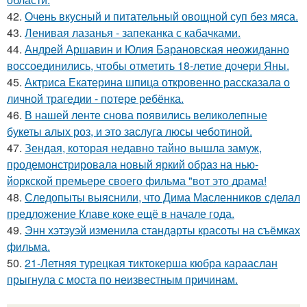
42.
Очень вкусный и питательный овощной суп без мяса.
43.
Ленивая лазанья - запеканка с кабачками.
44.
Андрей Аршавин и Юлия Барановская неожиданно
воссоединились, чтобы отметить 18-летие дочери Яны.
45.
Актриса Екатерина шпица откровенно рассказала о
личной трагедии - потере ребёнка.
46.
В нашей ленте снова появились великолепные
букеты алых роз, и это заслуга люсы чеботиной.
47.
Зендая, которая недавно тайно вышла замуж,
продемонстрировала новый яркий образ на нью-
йоркской премьере своего фильма "вот это драма!
48.
Следопыты выяснили, что Дима Масленников сделал
предложение Клаве коке ещё в начале года.
49.
Энн хэтэуэй изменила стандарты красоты на съёмках
фильма.
50.
21-Летняя турецкая тиктокерша кюбра карааслан
прыгнула с моста по неизвестным причинам.