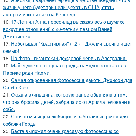
жизни у него будет три цели: уехать в США, стать
актёром и жениться на Кеннеди.
16.
17-Летняя Анна пересильд высказалась о шумихе
вокруг ее отношений с 20-летним певцом Ваней
Дмитриенко.
17.
Небольшая "Квартирная" (12 кг) Джулия срочно ищет
семью!
18.
На фото - гигантский дождевой червь в Австралии.
19.
Майкл джексон сорвал тридцать модных показов в
Париже ради Наоми.
20.
Самая откровенная фотосессия дакоты Джонсон для
Calvin Klein.
21.
Оксана акиньшина, которую ранее обвиняли в том,
что она бросила детей, забрала их от Арчила геловани к
себе.
22.
Срочно мы ищем любящие и заботливые ручки для
собачки Герды!
23.
Баста выложил очень красивую фотосессию со