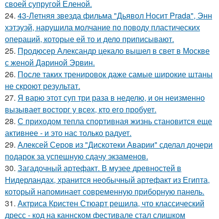
своей супругой Еленой.
24.
43-Летняя звезда фильма "Дьявол Носит Prada", Энн
хэтэуэй, нарушила молчание по поводу пластических
операций, которые ей то и дело приписывают.
25.
Продюсер Александр цекало вышел в свет в Москве
с женой Дариной Эрвин.
26.
После таких тренировок даже самые широкие штаны
не скроют результат.
27.
Я варю этот суп три раза в неделю, и он неизменно
вызывает восторг у всех, кто его пробует.
28.
С приходом тепла спортивная жизнь становится еще
активнее - и это нас только радует.
29.
Алексей Серов из "Дискотеки Аварии" сделал дочери
подарок за успешную сдачу экзаменов.
30.
Загадочный артефакт. В музее древностей в
Нидерландах, хранится необычный артефакт из Египта,
который напоминает современную приборную панель.
31.
Актриса Кристен Стюарт решила, что классический
дресс - код на каннском фестивале стал слишком