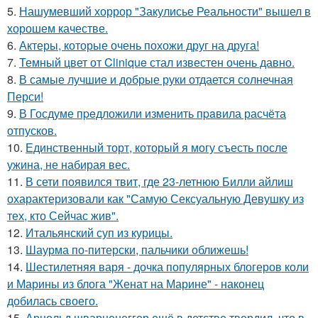
5.
Нашумевший хоррор "Закулисье Реальности" вышел в
хорошем качестве.
6.
Актеры, которые очень похожи друг на друга!
7.
Темный цвет от Clinique стал известен очень давно.
8.
В самые лучшие и добрые руки отдается солнечная
Перси!
9.
В Госдуме пpeдложили изменить пpaвила расчёта
отпусков.
10.
Единственный торт, который я могу съесть после
ужина, не набирая вес.
11.
В сети появился твит, где 23-летнюю Билли айлиш
охарактеризовали как "Самую Сексуальную Девушку из
тех, кто Сейчас жив".
12.
Итальянский суп из курицы.
13.
Шаурма по-питерски, пальчики оближешь!
14.
Шестилетняя варя - дочка популярных блогеров коли
и Марины из блога "Женат на Марине" - наконец
добилась своего.
15.
Арнольд шварценеггер ещё в детстве твердил, что в