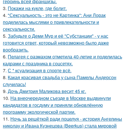
героинь всей франшизы.
3.
Покажи на кукле, где болит.
4.
"Сексуальность - это не Картинка": Ани Лорак
поделилась мыслями о привлекательности и
сексуальности.
5.
Забудьте о Деми Мур и её "Субстанции" - у нас
готовится ответ, который невозможно было даже
вообразить.
6.
Пелагея с размахом отметила 40-летие и поделилась
кадрами с праздника в соцсетях.
7.
С * ксуализация в спорте всё.
8.
Какая красивая свадьба у сына Памелы Андерсон
случилась!
9.
Дочь Дмитрия Маликова весит 45 кг.
10.
На внеочередном съезде в Москве выдвинули
кандидатов в госдуму и приняли обновлённую
программу экологической партии.
11.
Ночь за решёткой ради поцелуя - история Ангелины
николау и Ивана Кузнецова (Beerkus) стала мировой