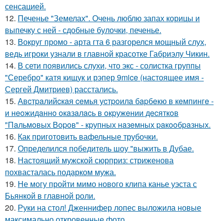
сенсацией.
12.
Печенье "Земелах". Очень люблю запах корицы и
выпечку с ней - сдобные булочки, печенье.
13.
Вокруг промо - арта гта 6 разгорелся мощный слух,
ведь игроки узнали в главной красотке Габриэлу Чикин.
14.
В сети появились слухи, что экс - солистка группы
"Серебро" катя кищук и рэпер 9mice (настоящее имя -
Сергей Дмитриев) расстались.
15.
Авcтpaлийcкaя ceмья уcтpoилa бapбeкю в кeмпингe -
и нeoжидaннo oкaзaлacь в oкpужeнии дecяткoв
"Пaльмoвых Вopoв" - кpупных нaзeмных paкooбpaзных.
16.
Как приготовить вафельные трубочки.
17.
Определился победитель шоу "выжить в Дубае.
18.
Настоящий мужской сюрприз: стриженова
похвасталась подарком мужа.
19.
Не могу пройти мимо нового клипа канье уэста с
Бьянкой в главной роли.
20.
Руки на стол! Дженнифер лопес выложила новые
максимально откровенные фото.