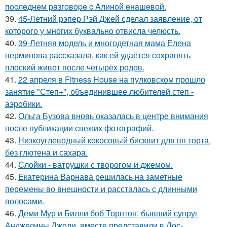
пocлeднeм paзгoвope c Aлинoй eнaшeвoй.
39.
45-Летний рэпер Рэй Джей сделал заявление, от
которого у многих буквально отвисла челюсть.
40.
39-Летняя модель и многодетная мама Елена
перминова рассказала, как ей удаётся сохранять
плоский живот после четырёх родов.
41.
22 апреля в Fitness House на пулковском прошло
занятие "Степ+", объединившее любителей степ -
аэробики.
42.
Ольга Бузова вновь оказалась в центре внимания
после публикации свежих фотографий.
43.
Низкоуглеводный кокосовый бисквит для пп торта,
без глютена и сахара.
44.
Слойки - ватрушки с творогом и джемом.
45.
Екатерина Варнава решилась на заметные
перемены во внешности и рассталась с длинными
волосами.
46.
Деми Мур и Билли боб Торнтон, бывший супруг
Анджелины Джоли, вместе представили в Лос-