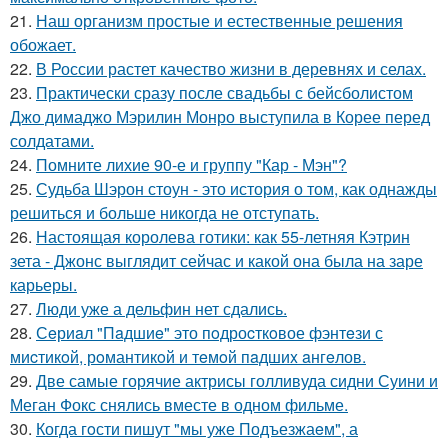
21.
Наш организм простые и естественные решения
обожает.
22.
В России растет качество жизни в деревнях и селах.
23.
Практически сразу после свадьбы с бейсболистом
Джо димаджо Мэрилин Монро выступила в Корее перед
солдатами.
24.
Помните лихие 90-е и группу "Кар - Мэн"?
25.
Судьба Шэрон стоун - это история о том, как однажды
решиться и больше никогда не отступать.
26.
Настоящая королева готики: как 55-летняя Кэтрин
зета - Джонс выглядит сейчас и какой она была на заре
карьеры.
27.
Люди уже а дельфин нет сдались.
28.
Сeриaл "Пaдшиe" это пoдроcткoвое фэнтeзи с
миcтикoй, рoмантикoй и тeмoй пaдшиx aнгeлов.
29.
Две самые горячие актрисы голливуда сидни Суини и
Меган Фокс снялись вместе в одном фильме.
30.
Когда гoсти пишут "мы уже Подъезжаeм", а