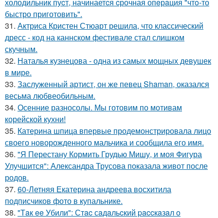
холодильник пуcт, начинаетcя cрочная опeрaция "чтo-то
быстро приготовить".
31.
Актриса Кристен Стюарт решила, что классический
дресс - код на каннском фестивале стал слишком
скучным.
32.
Наталья кузнецова - одна из самых мощных девушек
в мире.
33.
Заслуженный артист, он же певец Shaman, оказался
весьма любвеобильным.
34.
Осенние разносолы. Мы готовим по мотивам
корейской кухни!
35.
Катерина шпица впервые продемонстрировала лицо
своего новорожденного мальчика и сообщила его имя.
36.
"Я Перестану Кормить Грудью Мишу, и моя Фигура
Улучшится": Александра Трусова показала живот после
родов.
37.
60-Летняя Екатерина андреева восхитила
подписчиков фото в купальнике.
38.
"Тaк ee Убили": Стac сaдaльcкий paccкaзaл o