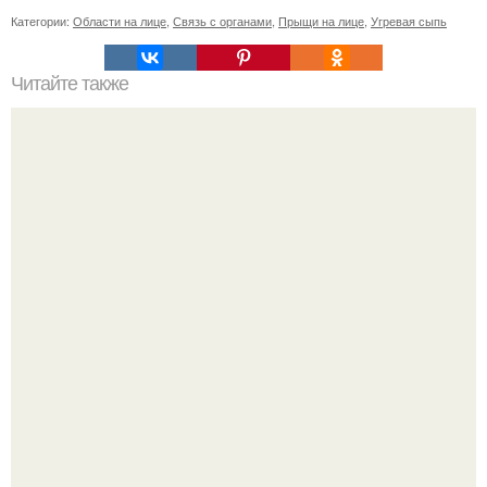
Категории:
Области на лице
,
Связь с органами
,
Прыщи на лице
,
Угревая сыпь
Читайте также
Выбирай упражнения, чтобы прокачать именно твой тип
попы.