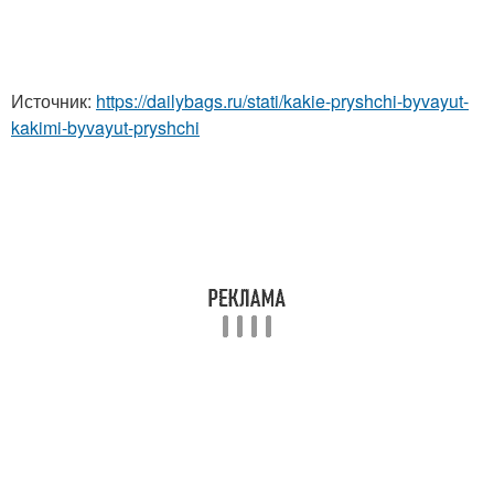
Источник:
https://dailybags.ru/stati/kakie-pryshchi-byvayut-
kakimi-byvayut-pryshchi