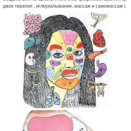
джок терапия , иглоукалывание, массаж и самомассаж ).