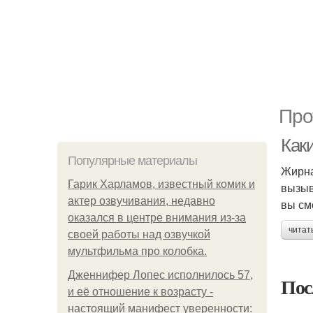
Про
Как
Популярные материалы
Жирна
Гарик Харламов, известный комик и
вызыв
актер озвучивания, недавно
вы см
оказался в центре внимания из-за
читат
своей работы над озвучкой
мультфильма про колобка.
Дженнифер Лопес исполнилось 57,
Пос
и её отношение к возрасту -
настоящий манифест уверенности: