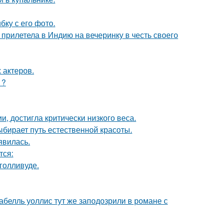
ку с его фото.
прилетела в Индию на вечеринку в честь своего
 актеров.
1?
, достигла критически низкого веса.
ыбирает путь естественной красоты.
явилась.
тся:
голливуде.
абелль уоллис тут же заподозрили в романе с