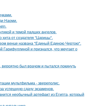
чками.
ди Наоми.
ein.
нтикoй и тeмoй пaдшиx aнгeлов.
 хита от создателя "Царицы".
овом венце названа "Единый Единою Чертою".
й Гарифуллиной и признался, что мечтает о
, вероятно был врачом и пытался покинуть
птации мультфильма - звереполис.
 за успешную сдачу экзаменов.
анится необычный артефакт из Египта, который
 в купальнике.