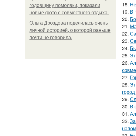
18.
Не
годовщину помолвки, показали
19.
В 
новые фото с совместного отдыха.
20.
Бо
Ольга Дроздова поделилась очень
21.
Ма
личной историей, о которой раньше
22.
Са
почти не говорила.
23.
Сe
24.
Бь
25.
Эт
26.
Ал
совме
27.
Го
28.
Эт
город
29.
Сл
30.
В 
31.
Ал
32.
За
напом
33.
Ек