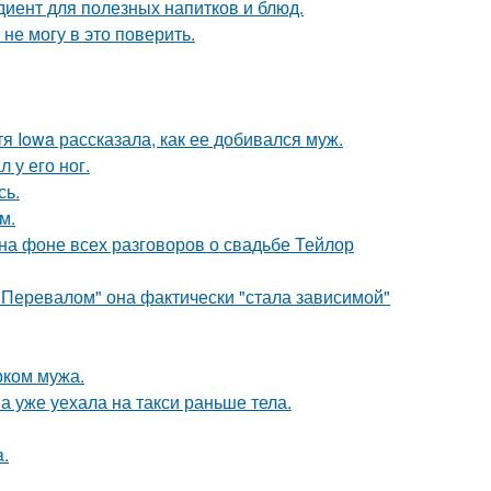
диент для полезных напитков и блюд.
не могу в это поверить.
я Iowa рассказала, как ее добивался муж.
 у его ног.
сь.
м.
 на фоне всех разговоров о свадьбе Тейлор
 Перевалом" она фактически "стала зависимой"
рком мужа.
а уже уехала на такси раньше тела.
a.