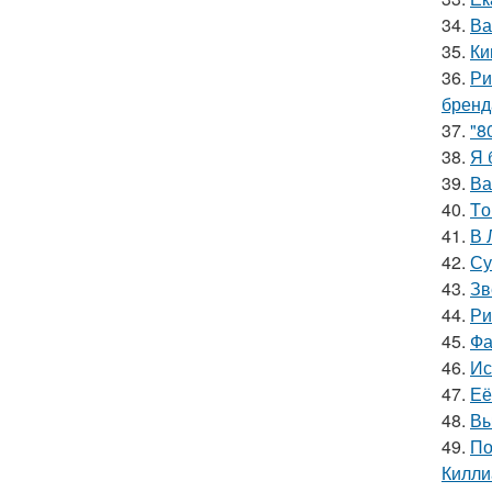
34.
Ва
35.
Ки
36.
Ри
бренд
37.
"8
38.
Я 
39.
Ва
40.
Tо
41.
В 
42.
Су
43.
Зв
44.
Ри
45.
Фа
46.
Ис
47.
Её
48.
Вы
49.
По
Килли