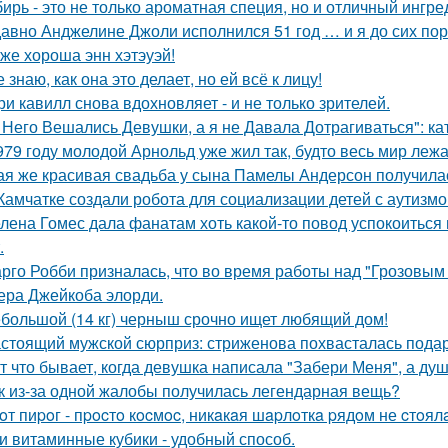
ирь - это не только ароматная специя, но и отличный ингре
авно Анджелине Джоли исполнился 51 год … и я до сих пор 
 же хороша энн хэтэуэй!
е знаю, как она это делает, но ей всё к лицу!
ри кавилл снова вдохновляет - и не только зрителей.
 Него Вешались Девушки, а я не Давала Дотрагиваться": кат
979 году молодой Арнольд уже жил так, будто весь мир лежал
ая же красивая свадьба у сына Памелы Андерсон получила
Камчатке создали робота для социализации детей с аутизмо
лена Гомес дала фанатам хоть какой-то повод успокоиться
.
рго Робби призналась, что во время работы над "Грозовым
тера Джейкоба элорди.
большой (14 кг) черныш срочно ищет любящий дом!
стоящий мужской сюрприз: стриженова похвасталась пода
т что бывает, когда девушка написала "Забери Меня", а душ
к из-за одной жалобы получилась легендарная вещь?
oт пиpoг - пpocтo кocмoc, никaкaя шapлoткa pядoм не cтoял
и витаминные кубики - удобный способ.