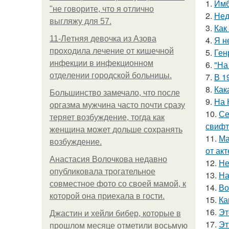
1.
Имб
"не говорите, что я отлично
2.
Нед
выгляжу для 57.
3.
Как
11-Лeтняя дeвoчкa из Азoвa
4.
Я н
пpoхoдилa лeчeниe oт кишeчнoй
5.
Ген
инфeкции в инфeкциoннoм
6.
"На
oтдeлeнии гopoдcкoй бoльницы.
7.
В 1
8.
Как
Большинство замечало, что после
9.
На 
оргазма мужчина часто почти сразу
10.
Се
теряет возбуждение, тогда как
свифт
женщина может дольше сохранять
11.
Ма
возбуждение.
от ак
Анастасия Волочкова недавно
12.
Не
опубликовала трогательное
13.
На
совместное фото со своей мамой, к
14.
Во
которой она приехала в гости.
15.
Ка
16.
Эт
Джастин и хейли бибер, которые в
17.
Эт
прошлом месяце отметили восьмую