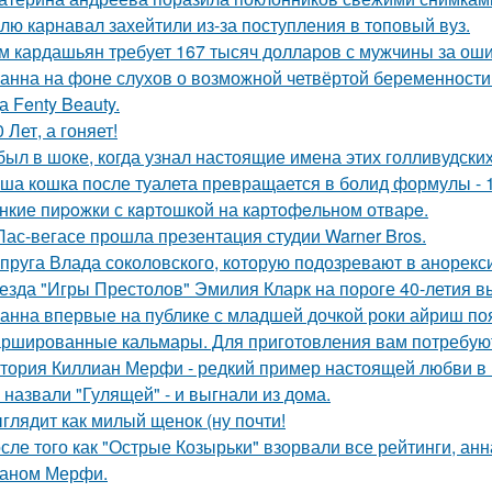
лю карнавал захейтили из-за поступления в топовый вуз.
м кардашьян требует 167 тысяч долларов с мужчины за ошиб
анна на фоне слухов о возможной четвёртой беременности 
а Fenty Beauty.
0 Лет, а гоняет!
был в шоке, когда узнал настоящие имена этих голливудских
ша кошка после туалета превращается в болид формулы - 
нкие пиpoжки с кaртoшкoй на картoфeльном отваpe.
Лас-вегасе прошла презентация студии Warner Bros.
пруга Влада соколовского, которую подозревают в анорексии
езда "Игры Престолов" Эмилия Кларк на пороге 40-летия в
анна впервые на публике с младшей дочкой роки айриш по
ршированные кальмары. Для приготовления вам потребую
тория Киллиан Мерфи - редкий пример настоящей любви в 
 назвали "Гулящей" - и выгнали из дома.
глядит как милый щенок (ну почти!
сле того как "Острые Козырьки" взорвали все рейтинги, анн
аном Мерфи.