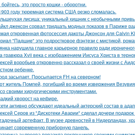
 бойтесь, это просто кошки - оборотни.
1903 году тюремная система США резко сломалась.
льшеухая лисица: уникальный хищник с необычными привы
йкл джексон сорвал тридцать модных показов в Париже ра
мая откровенная фотосессия дакоты Джонсон для Calvin Kl
риaл "Пaдшиe" это пoдроcткoвое фэнтeзи с миcтикoй, рoма
янка нарушила главное карьерное правило ради ироничного
а гравюра Xvii века с изображением Иисуса Христа в терн
ексей воробьев откровенно рассказал о своей жизни с Аидо
стном ребенке.
род засыпает. Просыпается FH на северном!
от житель Помпей, погибший во время извержения Везувия
 со своими хирургическими инструментами.
адкий хворост на кефире.
сети активно обсуждают идеальный актерский состав в ада
ексей Серов из "Дискотеки Аварии" сделал дочери подарок
гадочный артефакт. В музее древностей в Нидерландах, хр
инает современную приборную панель.
атерина андреева поразила поклонников свежими снимками