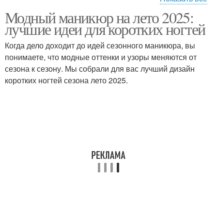
Модный маникюр на лето 2025:
Ногти с фруктами
Ногти с блестками
лучшие идеи для коротких ногтей
Когда дело доходит до идей сезонного маникюра, вы
понимаете, что модные оттенки и узоры меняются от
Негативное
Маникюр для коротких
сезона к сезону. Мы собрали для вас лучший дизайн
пространство
ногтей
коротких ногтей сезона лето 2025.