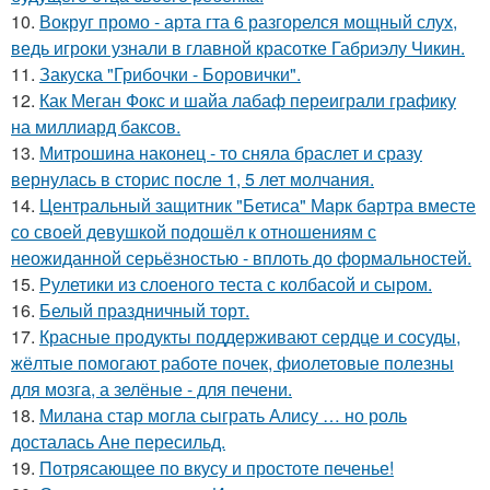
10.
Вокруг промо - арта гта 6 разгорелся мощный слух,
ведь игроки узнали в главной красотке Габриэлу Чикин.
11.
Закуска "Грибочки - Боровички".
12.
Как Меган Фокс и шайа лабаф переиграли графику
на миллиард баксов.
13.
Митрошина наконец - то сняла браслет и сразу
вернулась в сторис после 1, 5 лет молчания.
14.
Центральный защитник "Бетиса" Марк бартра вместе
со своей девушкой подошёл к отношениям с
неожиданной серьёзностью - вплоть до формальностей.
15.
Рулетики из слоеного теста с колбасой и сыром.
16.
Белый праздничный торт.
17.
Красные продукты поддерживают сердце и сосуды,
жёлтые помогают работе почек, фиолетовые полезны
для мозга, а зелёные - для печени.
18.
Милана стар могла сыграть Алису … но роль
досталась Ане пересильд.
19.
Потрясающее по вкусу и простоте печенье!