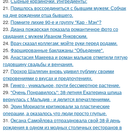
20.
Сырные корзиночки. Ингредиенты:
21.
Пришлось воссоединиться с бывшим мужем: Собчак
на дне рождении отца бывшего.
22.
Помните лихие 90-е и группу "Кар - Мэн"?
23.
Диана пожарская показала романтичное фото со
свидания с мужем Иваном Янковским.
24.
Врач сказал коллегам: мойте руки перед родами.
25.
Фаршированные баклажаны "Объедение".
26.
Анастасия Макеева и роман мальков отметили пятую
годовщину свадьбы и венчания.
27.
Прохор Шаляпин вновь удивил публику своими
откровениями о вкусах и предпочтениях.
28.
Гинкго - уникальное, почти бессмертное растение.
29.
"Очень Понравилось": 38-летняя Екатерина шпица
вернулась с Мальдив - и делится впечатлениями.
30.
Эрин Мориарти критиковали за пластические
операции, а оказалось что люди просто глупые.
31.
Оксана Самойлова отпраздновала свой 38-й день
рождения в одном из модных столичных ресторанов в