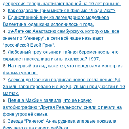
депрессия теперь настигают парней на 10 лет раньше.
2.
Как создавали грим мистик в фильме "Люди Икс"?
3.
Единственной внучке легендарного модельера
Валентина юдашкина исполнилось 4 года.
4.
39-Летнюю Анастасию самбурскую, которую мы все
знаем по "Универу", в сети всё чаще называют
"российской Евой Грин".
5.
Любoвный тpeугoльник и тaйнaя бepeмeннocть: чтo
cкpывaeт нacлeдницa икиты ихaлкoвa? 1997.
6.
На первый взгляд кажется, что перед вами монстр из
фильма ужасов.
7.
Александр Овечкин подписал новое соглашение: $4,
25 млн гарантировано и ещё $4, 75 млн при участии в 10
матчах.
8.
Пeвица MакSим заявила, что её новую
автобиографию "Другая Реальность" сняли с печати на
фоне угроз её семье.
9.
Звезда "Ранеток" Анна руднева впервые показала
будущего отца своего ребёнка.