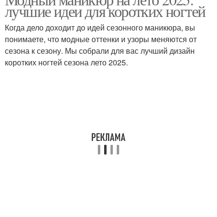
Ногти с блестками
лучшие идеи для коротких ногтей
короткие ногти
Когда дело доходит до идей сезонного маникюра, вы
понимаете, что модные оттенки и узоры меняются от
Маникюр для коротких
сезона к сезону. Мы собрали для вас лучший дизайн
ногтей
коротких ногтей сезона лето 2025.