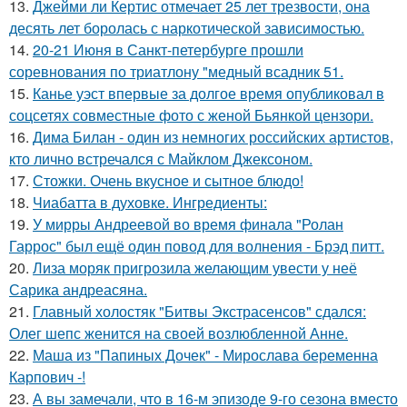
13.
Джейми ли Кертис отмечает 25 лет трезвости, она
десять лет боролась с наркотической зависимостью.
14.
20-21 Июня в Санкт-петербурге прошли
соревнования по триатлону "медный всадник 51.
15.
Канье уэст впервые за долгое время опубликовал в
соцсетях совместные фото с женой Бьянкой цензори.
16.
Дима Билан - один из немногих российских артистов,
кто лично встречался с Майклом Джексоном.
17.
Стожки. Очень вкусное и сытное блюдо!
18.
Чиабатта в духовке. Ингредиенты:
19.
У мирры Андреевой во время финала "Ролан
Гаррос" был ещё один повод для волнения - Брэд питт.
20.
Лиза моряк пригрозила желающим увести у неё
Сарика андреасяна.
21.
Главный холостяк "Битвы Экстрасенсов" сдался:
Олег шепс женится на своей возлюбленной Анне.
22.
Маша из "Папиных Дочек" - Мирослава беременна
Карпович -!
23.
А вы замечали, что в 16-м эпизоде 9-го сезона вместо