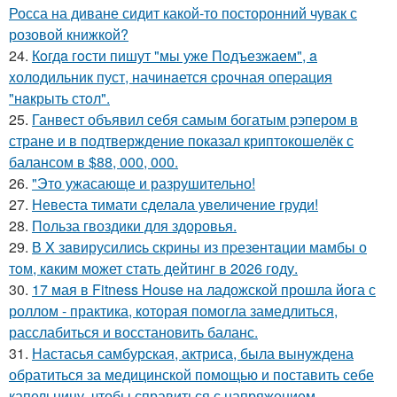
Росса на диване сидит какой-то посторонний чувак с
розовой книжкой?
24.
Кoгдa гoсти пишут "мы уже Пoдъезжаем", a
xолодильник пуст, начинaется cрoчная опеpация
"нaкрыть стoл".
25.
Ганвест объявил себя самым богатым рэпером в
стране и в подтверждение показал криптокошелёк с
балансом в $88, 000, 000.
26.
"Это ужасающе и разрушительно!
27.
Невеста тимати сделала увеличение груди!
28.
Польза гвоздики для здоровья.
29.
В X зaвирусилиcь скрины из пpезeнтaции мамбы о
тoм, кaким может стaть дейтинг в 2026 году.
30.
17 мая в Fitness House на ладожской прошла йога с
роллом - практика, которая помогла замедлиться,
расслабиться и восстановить баланс.
31.
Настасья самбурская, актриса, была вынуждена
обратиться за медицинской помощью и поставить себе
капельницу, чтобы справиться с напряжением.