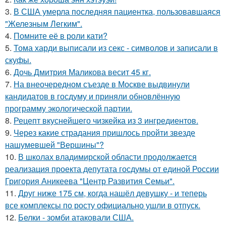
3.
В США умерла последняя пациентка, пользовавшаяся
"Железным Легким".
4.
Помните её в роли кати?
5.
Тома харди выписали из секс - символов и записали в
скуфы.
6.
Дочь Дмитрия Маликова весит 45 кг.
7.
На внеочередном съезде в Москве выдвинули
кандидатов в госдуму и приняли обновлённую
программу экологической партии.
8.
Рецепт вкуснейшего чизкейка из 3 ингредиентов.
9.
Через какие страдания пришлось пройти звезде
нашумевшей "Вершины"?
10.
В школах владимирской области продолжается
реализация проекта депутата госдумы от единой России
Григория Аникеева "Центр Развития Семьи".
11.
Друг ниже 175 см, когда нашёл девушку - и теперь
все комплексы по росту официально ушли в отпуск.
12.
Белки - зомби атаковали США.