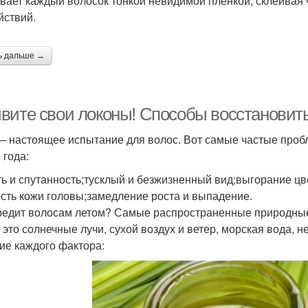
вает каждый волосок тонкой невидимой пленкой, склеивая
йствий.
ь дальше →
вите свои локоны! Способы восстановить
— настоящее испытание для волос. Вот самые частые проб
 года:
ть и спутанность;тусклый и безжизненный вид;выгорание ц
сть кожи головы;замедление роста и выпадение.
редит волосам летом? Самые распространенные природные
, это солнечные лучи, сухой воздух и ветер, морская вода,
ие каждого фактора: