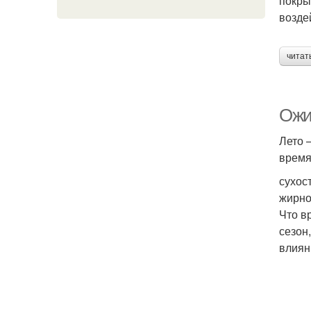
покры
возде
читат
Ожи
Лето 
время
сухос
жирно
Что в
сезон
влиян