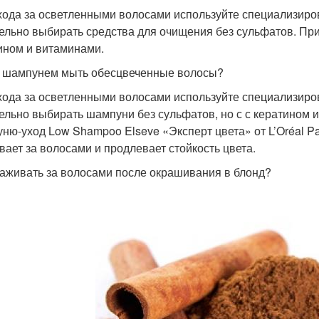
хода за осветленными волосами используйте специализир
ельно выбирать средства для очищения без сульфатов. При
ином и витаминами.
 шампунем мыть обесцвеченные волосы?
хода за осветленными волосами используйте специализир
ельно выбирать шампуни без сульфатов, но с с кератином
ню-уход Low Shampoo Elseve «Эксперт цвета» от L’Oréal Pa
вает за волосами и продлевает стойкость цвета.
хаживать за волосами после окрашивания в блонд?