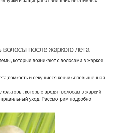
 чешуйки и защищая от внешних негативных
 волосы после жаркого лета
лемы, которые возникают с волосами в жаркое
вета;ломкость и секущиеся кончики;повышенная
 факторы, которые вредят волосам в жаркий
 неправильный уход. Рассмотрим подробно