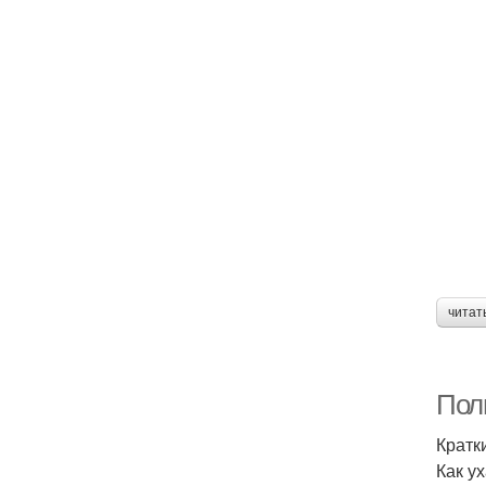
читат
Пол
Кратк
Как у