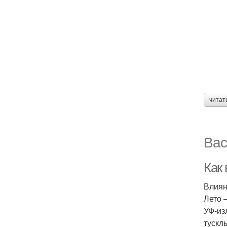
читат
Вас
Как 
Влиян
Лето 
УФ-из
тускл