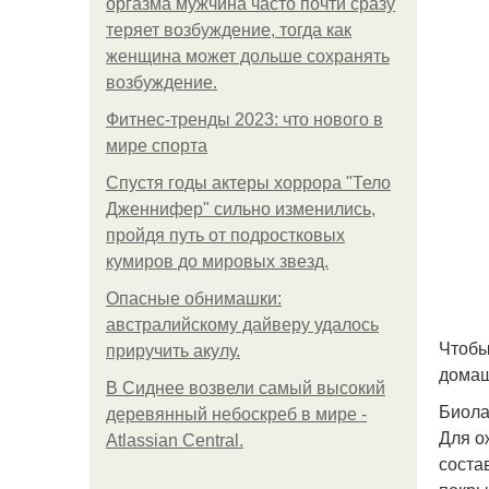
оргазма мужчина часто почти сразу
теряет возбуждение, тогда как
женщина может дольше сохранять
возбуждение.
Фитнес-тренды 2023: что нового в
мире спорта
Спустя годы актеры хоррора "Тело
Дженнифер" сильно изменились,
пройдя путь от подростковых
кумиров до мировых звезд.
Опасные обнимашки:
австралийскому дайверу удалось
Чтобы
приручить акулу.
домаш
В Сиднее возвели самый высокий
Биол
деревянный небоскреб в мире -
Для о
Atlassian Central.
соста