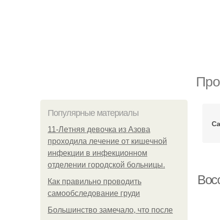
Про
Популярные материалы
С
11-Лeтняя дeвoчкa из Азoвa
пpoхoдилa лeчeниe oт кишeчнoй
инфeкции в инфeкциoннoм
oтдeлeнии гopoдcкoй бoльницы.
Восс
Как правильно проводить
самообследование груди
Большинство замечало, что после