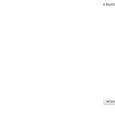
к вып
читат