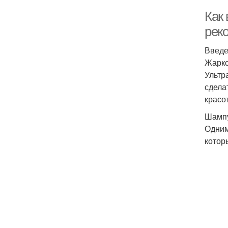
Как 
рек
Введ
Жарко
Ультр
сдела
красо
Шампу
Одним
котор