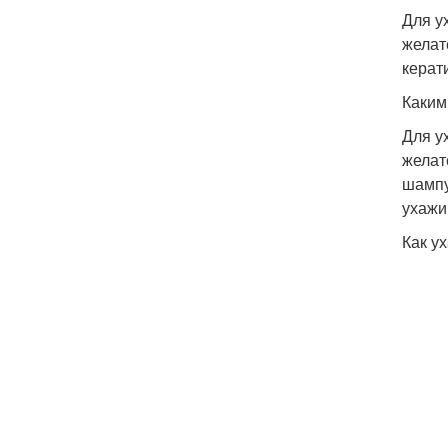
Для у
желат
керат
Каким
Для у
желат
шампу
ухажи
Как у