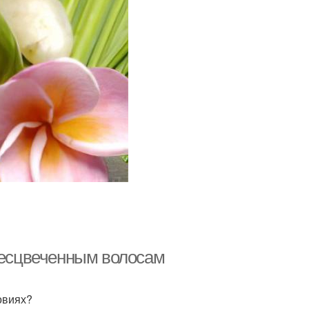
обесцвеченным волосам
овиях?