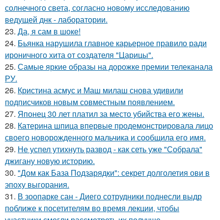
солнечного света, согласно новому исследованию
ведущей днк - лаборатории.
23.
Да, я сам в шоке!
24.
Бьянка нарушила главное карьерное правило ради
ироничного хита от создателя "Царицы".
25.
Самые яркие образы на дорожке премии телеканала
РУ.
26.
Кристина асмус и Маш милаш снова удивили
подписчиков новым совместным появлением.
27.
Японец 30 лет платил за место убийства его жены.
28.
Катерина шпица впервые продемонстрировала лицо
своего новорожденного мальчика и сообщила его имя.
29.
Не успел утихнуть развод - как сеть уже "Собрала"
джигану новую историю.
30.
"Дом как База Подзарядки": секрет долголетия ови в
эпоху выгорания.
31.
В зоопарке сан - Диего сотрудники поднесли выдр
поближе к посетителям во время лекции, чтобы
участники смогли рассмотреть их получше.