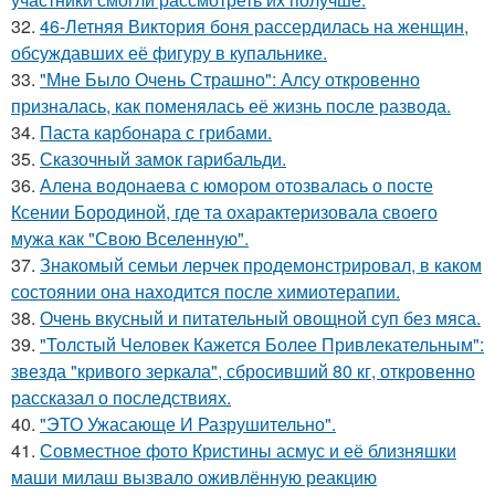
32.
46-Летняя Виктория боня рассердилась на женщин,
обсуждавших её фигуру в купальнике.
33.
"Мне Было Очень Страшно": Алсу откровенно
призналась, как поменялась её жизнь после развода.
34.
Паста карбонара с грибами.
35.
Сказочный замок гарибальди.
36.
Алена водонаева с юмором отозвалась о посте
Ксении Бородиной, где та охарактеризовала своего
мужа как "Свою Вселенную".
37.
Знакомый семьи лерчек продемонстрировал, в каком
состоянии она находится после химиотерапии.
38.
Очень вкусный и питательный овощной суп без мяса.
39.
"Толстый Человек Кажется Более Привлекательным":
звезда "кривого зеркала", сбросивший 80 кг, откровенно
рассказал о последствиях.
40.
"ЭТО Ужасающе И Разрушительно".
41.
Совместное фото Кристины асмус и её близняшки
маши милаш вызвало оживлённую реакцию