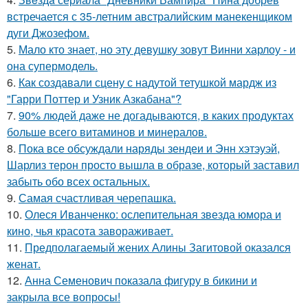
встречается с 35-летним австралийским манекенщиком
дуги Джозефом.
5.
Мало кто знает, но эту девушку зовут Винни харлоу - и
она супермодель.
6.
Как создавали сцену с надутой тетушкой мардж из
"Гарри Поттер и Узник Азкабана"?
7.
90% людей даже не догадываются, в каких продуктах
больше всего витаминов и минералов.
8.
Пока все обсуждали наряды зендеи и Энн хэтэуэй,
Шарлиз терон просто вышла в образе, который заставил
забыть обо всех остальных.
9.
Самая счастливая черепашка.
10.
Олеся Иванченко: ослепительная звезда юмора и
кино, чья красота завораживает.
11.
Предполагаемый жених Алины Загитовой оказался
женат.
12.
Анна Семенович показала фигуру в бикини и
закрыла все вопросы!