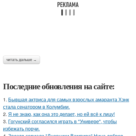
читать дальше →
Последние обновления на сайте:
1.
Бывшая актриса для самых взрослых амаранта Хэнк
стала сенатором в Колумбии.
2.
Я не знаю, как она это делает, но ей всё к лицу!
3.
Гогунский согласился играть в "Универе", чтобы
избежать порчи.
4.
Звeздa сериала "Дневники Вампира" Нина добрев