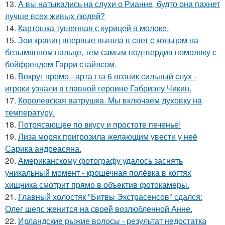
13.
А вы натыкались на слухи о Рианне, будто она пахнет
лучше всех живых людей?
14.
Картошка тушенная с курицей в молоке.
15.
Зои кравиц впервые вышла в свет с кольцом на
безымянном пальце, тем самым подтвердив помолвку с
бойфрендом Гарри стайлсом.
16.
Вокруг промо - арта гта 6 возник сильный слух -
игроки узнали в главной героине Габриэлу Чикин.
17.
Королевская ватрушка. Мы включаем духовку на
температуру.
18.
Потрясающее по вкусу и простоте печенье!
19.
Лиза моряк пригрозила желающим увести у неё
Сарика андреасяна.
20.
Американскому фотографу удалось заснять
уникальный момент - крошечная полёвка в когтях
хищника смотрит прямо в объектив фотокамеры.
21.
Главный холостяк "Битвы Экстрасенсов" сдался:
Олег шепс женится на своей возлюбленной Анне.
22.
Ирландские рыжие волосы - результат недостатка