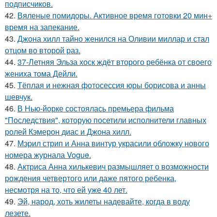
подписчиков.
42.
Вяленые помидоры. Активное время готовки 20 мин+
время на запекание.
43.
Джона хилл тайно женился на Оливии миллар и стал
отцом во второй раз.
44.
37-Летняя Эльза хоск ждёт второго ребёнка от своего
жениха тома Дейли.
45.
Тёплая и нежная фотосессия юры борисова и анны
шевчук.
46.
В Нью-йорке состоялась премьера фильма
"Последствия", которую посетили исполнители главных
ролей Кэмерон диас и Джона хилл.
47.
Мэрил стрип и Анна винтур украсили обложку нового
номера журнала Vogue.
48.
Актриса Анна хилькевич размышляет о возможности
рождения четвертого или даже пятого ребенка,
несмотря на то, что ей уже 40 лет.
49.
Эй, народ, хоть жилеты надевайте, когда в воду
лезете.