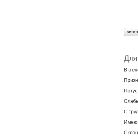
читат
Для
В отл
Призн
Потус
Слабы
С тру
Имеют
Склон