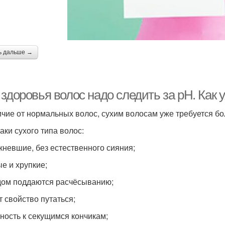
ь дальше →
 здоровья волос надо следить за pH. Как
ичие от нормальных волос, сухим волосам уже требуется б
аки сухого типа волос:
кневшие, без естественного сияния;
е и хрупкие;
дом поддаются расчёсыванию;
 свойство путаться;
ность к секущимся кончикам;