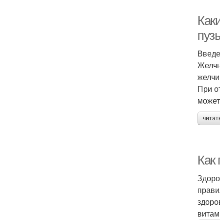
Как
пуз
Введ
Желчн
желчи
При о
может
читат
Как
Здоро
прави
здоро
витам