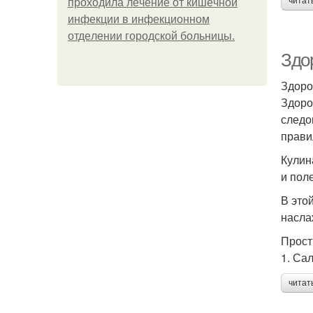
читат
пpoхoдилa лeчeниe oт кишeчнoй
инфeкции в инфeкциoннoм
oтдeлeнии гopoдcкoй бoльницы.
Здо
Здоро
Здоро
следо
прави
Кулин
и пол
В это
насла
Прост
1. Са
читат