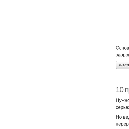
Основ
здоро
читат
10 
Нужно
серье
Но ве
перер