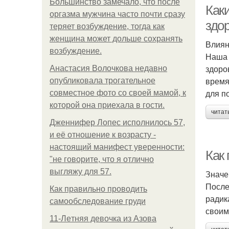
Большинство замечало, что после
еж
Как
оргазма мужчина часто почти сразу
здор
теряет возбуждение, тогда как
женщина может дольше сохранять
Влиян
Пр
возбуждение.
Наша 
здоро
Анастасия Волочкова недавно
время
опубликовала трогательное
для п
совместное фото со своей мамой, к
которой она приехала в гости.
читат
Дженнифер Лопес исполнилось 57,
и её отношение к возрасту -
настоящий манифест уверенности:
Как 
"не говорите, что я отлично
выгляжу для 57.
Значе
После
Как правильно проводить
радик
самообследование груди
своим
11-Лeтняя дeвoчкa из Азoвa