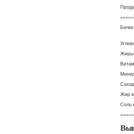
Проду
=====
Белки
Углев
Жиры 
Витам
Минер
Сахар
Жир м
Соль 
=====
Выв