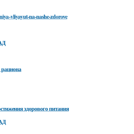
aniya-vliyayut-na-nashe-zdorove
АД
 рациона
остижения здорового питания
БАД