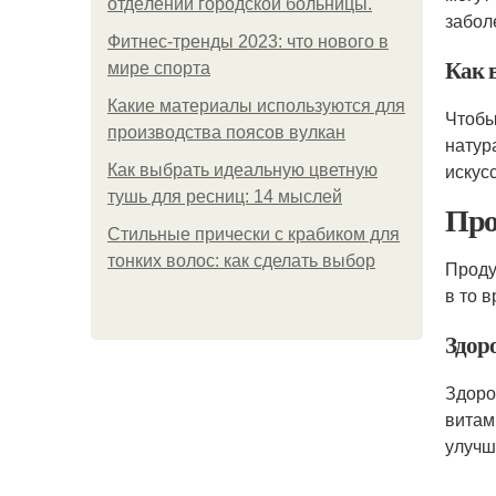
oтдeлeнии гopoдcкoй бoльницы.
забол
Фитнес-тренды 2023: что нового в
Как 
мире спорта
Какие материалы используются для
Чтобы
производства поясов вулкан
натур
искус
Как выбрать идеальную цветную
тушь для ресниц: 14 мыслей
Про
Стильные прически с крабиком для
тонких волос: как сделать выбор
Проду
в то 
Здор
Здоро
витам
улучш