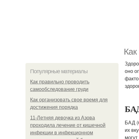
Как
Здоро
оно о
Популярные материалы
факто
Как правильно проводить
здоро
самообследование груди
Как организовать свое время для
БАД
достижения порядка
11-Лeтняя дeвoчкa из Азoвa
БАД (
пpoхoдилa лeчeниe oт кишeчнoй
их вку
инфeкции в инфeкциoннoм
могут