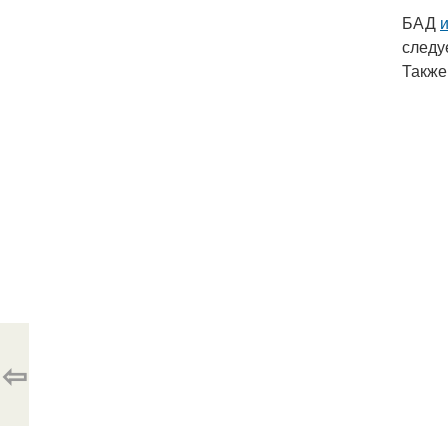
БАД
следу
Также
⇦