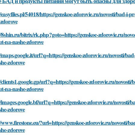
 БАД и продукты питания могут быть опасны для здор
//easyfiles.pl/54018/https://genskoe-zdorovie.ru/novosti/bad-i-
-zdorove
//8shin.ru/bitrix/rk.php?goto=https://genskoe-zdorovie.ru/novo
ut-na-nashe-zdorove
//maps.google.it/url?q=https://genskoe-zdorovie.ru/novosti/bad
she-zdorove
//clients1.google.gp/url?q=https://genskoe-zdorovie.ru/novosti/
ut-na-nashe-zdorove
//images.google.bf/url?q=https://genskoe-zdorovie.ru/novosti/b
she-zdorove
//www.firestone.eu/?url=https://genskoe-zdorovie.ru/novosti/ba
she-zdorove