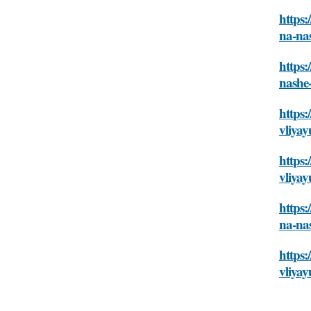
https:
na-na
https:
nashe
https:
vliyay
https:
vliyay
https:
na-na
https:
vliyay