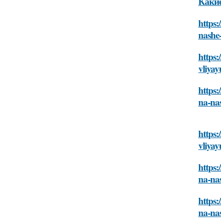
Какие
https:
nashe
https:
vliyay
https:
na-na
https:
vliyay
https:
na-na
https:
na-na