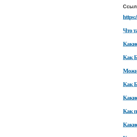
Ссыл
https:
Что т
Какие
Как Б
Можно
Как Б
Какие
Как п
Какие