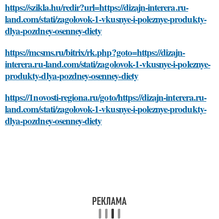
https://szikla.hu/redir?url=https://dizajn-interera.ru-
land.com/stati/zagolovok-1-vkusnye-i-poleznye-produkty-
dlya-pozdney-osenney-diety
https://mcsms.ru/bitrix/rk.php?goto=https://dizajn-
interera.ru-land.com/stati/zagolovok-1-vkusnye-i-poleznye-
produkty-dlya-pozdney-osenney-diety
https://1novosti-regiona.ru/goto/https://dizajn-interera.ru-
land.com/stati/zagolovok-1-vkusnye-i-poleznye-produkty-
dlya-pozdney-osenney-diety