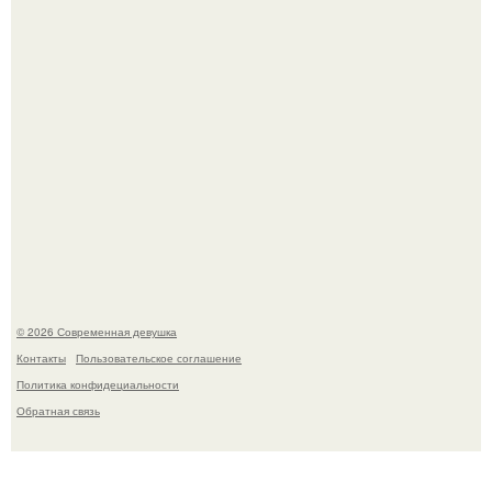
Лишь в том случае, если есть в истории моды идеал, то
это Синди Кроуфорд.
© 2026 Современная девушка
Контакты
Пользовательское соглашение
Политика конфидециальности
Обратная связь