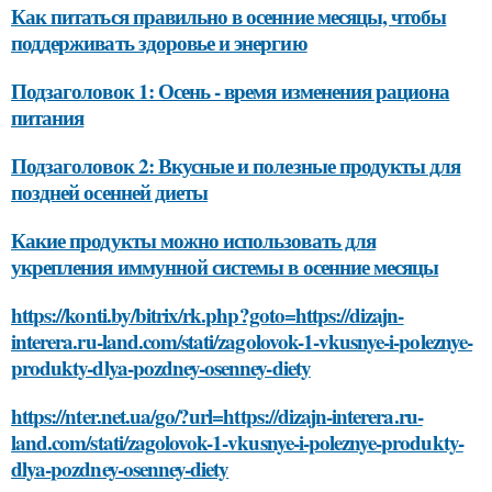
Как питаться правильно в осенние месяцы, чтобы
поддерживать здоровье и энергию
Подзаголовок 1: Осень - время изменения рациона
питания
Подзаголовок 2: Вкусные и полезные продукты для
поздней осенней диеты
Какие продукты можно использовать для
укрепления иммунной системы в осенние месяцы
https://konti.by/bitrix/rk.php?goto=https://dizajn-
interera.ru-land.com/stati/zagolovok-1-vkusnye-i-poleznye-
produkty-dlya-pozdney-osenney-diety
https://nter.net.ua/go/?url=https://dizajn-interera.ru-
land.com/stati/zagolovok-1-vkusnye-i-poleznye-produkty-
dlya-pozdney-osenney-diety