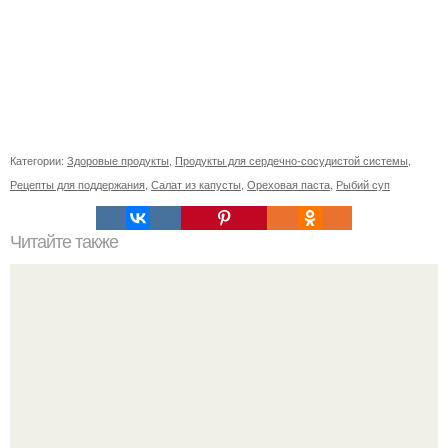
Категории:
Здоровые продукты
,
Продукты для сердечно-сосудистой системы
,
Рецепты для поддержания
,
Салат из капусты
,
Ореховая паста
,
Рыбий суп
Читайте также
Красивые и стильные: втирка на бордовых ногтях