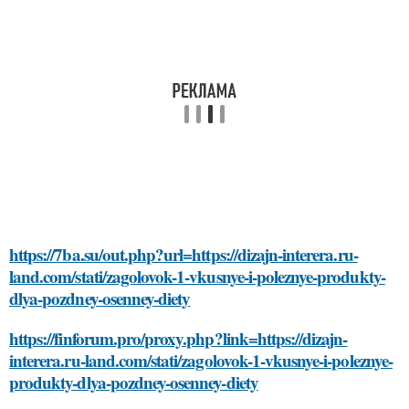
https://7ba.su/out.php?url=https://dizajn-interera.ru-
land.com/stati/zagolovok-1-vkusnye-i-poleznye-produkty-
dlya-pozdney-osenney-diety
https://finforum.pro/proxy.php?link=https://dizajn-
interera.ru-land.com/stati/zagolovok-1-vkusnye-i-poleznye-
produkty-dlya-pozdney-osenney-diety