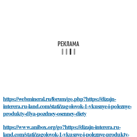
https://webmineral.ru/forum/go.php?https://dizajn-
interera.ru-land.com/stati/zagolovok-1-vkusnye-i-poleznye-
produkty-dlya-pozdney-osenney-diety
https://www.anibox.org/go?https://dizajn-interera.ru-
land.com/stati/zagolovok-1-vkusnye-i-poleznye-produkty-