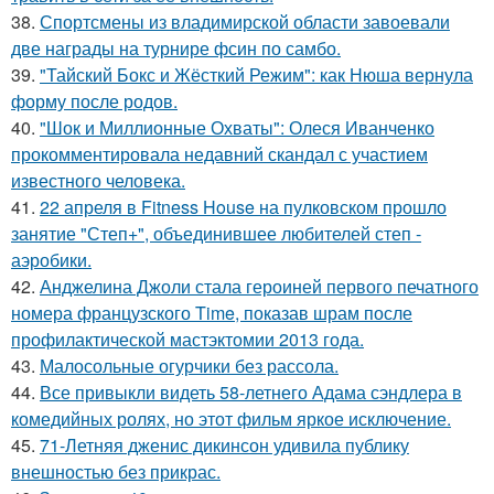
38.
Спортсмены из владимирской области завоевали
две награды на турнире фсин по самбо.
39.
"Тайский Бокс и Жёсткий Режим": как Нюша вернула
форму после родов.
40.
"Шок и Миллионные Охваты": Олеся Иванченко
прокомментировала недавний скандал с участием
известного человека.
41.
22 апреля в Fitness House на пулковском прошло
занятие "Степ+", объединившее любителей степ -
аэробики.
42.
Анджелина Джоли стала героиней первого печатного
номера французского Time, показав шрам после
профилактической мастэктомии 2013 года.
43.
Малосольные огурчики без рассола.
44.
Все привыкли видеть 58-летнего Адама сэндлера в
комедийных ролях, но этот фильм яркое исключение.
45.
71-Летняя дженис дикинсон удивила публику
внешностью без прикрас.