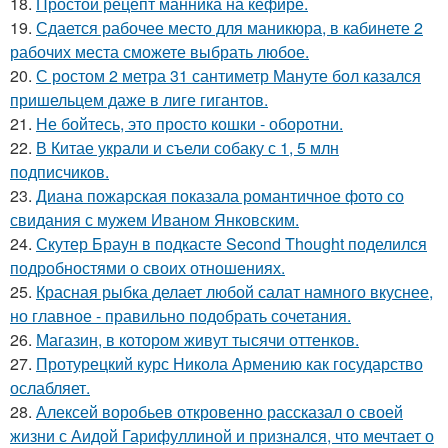
18.
Простой рецепт манника на кефире.
19.
Сдается рабочее место для маникюра, в кабинете 2
рабочих места сможете выбрать любое.
20.
С ростом 2 метра 31 сантиметр Мануте бол казался
пришельцем даже в лиге гигантов.
21.
Не бойтесь, это просто кошки - оборотни.
22.
В Китае украли и съели собаку с 1, 5 млн
подписчиков.
23.
Диана пожарская показала романтичное фото со
свидания с мужем Иваном Янковским.
24.
Скутер Браун в подкасте Second Thought поделился
подробностями о своих отношениях.
25.
Красная рыбка делает любой салат намного вкуснее,
но главное - правильно подобрать сочетания.
26.
Магазин, в котором живут тысячи оттенков.
27.
Протурецкий курс Никола Армению как государство
ослабляет.
28.
Алексей воробьев откровенно рассказал о своей
жизни с Аидой Гарифуллиной и признался, что мечтает о