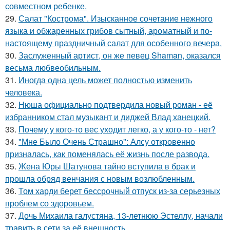
совместном ребенке.
29.
Салат "Кострома". Изысканное сочетание нежного
языка и обжаренных грибов сытный, ароматный и по-
настоящему праздничный салат для особенного вечера.
30.
Заслуженный артист, он же певец Shaman, оказался
весьма любвеобильным.
31.
Иногда одна цель может полностью изменить
человека.
32.
Нюша официально подтвердила новый роман - её
избранником стал музыкант и диджей Влад ханецкий.
33.
Почему у кого-то вес уходит легко, а у кого-то - нет?
34.
"Мне Было Очень Страшно": Алсу откровенно
призналась, как поменялась её жизнь после развода.
35.
Жена Юры Шатунова тайно вступила в брак и
прошла обряд венчания с новым возлюбленным.
36.
Том харди берет бессрочный отпуск из-за серьезных
проблем со здоровьем.
37.
Дочь Михаила галустяна, 13-летнюю Эстеллу, начали
травить в сети за её внешность.