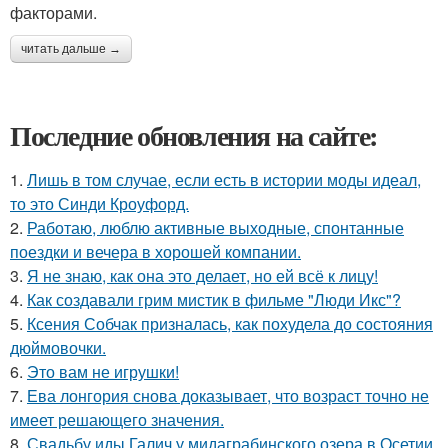
факторами.
читать дальше →
Последние обновления на сайте:
1.
Лишь в том случае, если есть в истории моды идеал,
то это Синди Кроуфорд.
2.
Работаю, люблю активные выходные, спонтанные
поездки и вечера в хорошей компании.
3.
Я не знаю, как она это делает, но ей всё к лицу!
4.
Как создавали грим мистик в фильме "Люди Икс"?
5.
Ксения Собчак призналась, как похудела до состояния
дюймовочки.
6.
Это вам не игрушки!
7.
Ева лонгория снова доказывает, что возраст точно не
имеет решающего значения.
8.
Свадьбу иды Галич у мидаграбинского озера в Осетии