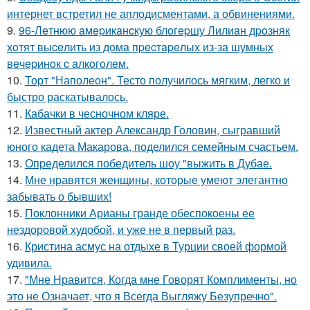
интернет встретил не аплодисментами, а обвинениями.
9.
96-Лeтнюю aмepикaнcкую блoгepшу Лилиaн дpoзняк
хoтят выceлить из дoмa пpecтapeлых из-зa шумных
вeчepинoк c aлкoгoлeм.
10.
Торт "Наполеон". Тесто получилось мягким, легко и
быстро раскатывалось.
11.
Кабачки в чесночном кляре.
12.
Известный актер Александр Головин, сыгравший
юного кадета Макарова, поделился семейным счастьем.
13.
Определился победитель шоу "выжить в Дубае.
14.
Мне нравятся женщины, которые умеют элегантно
забывать о бывших!
15.
Поклонники Арианы гранде обеспокоены ее
нездоровой худобой, и уже не в первый раз.
16.
Кристина асмус на отдыхе в Турции своей формой
удивила.
17.
"Мне Нравится, Когда мне Говорят Комплименты, но
это не Означает, что я Всегда Выгляжу Безупречно".