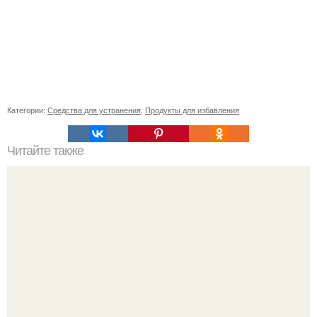
Категории:
Средства для устранения
,
Продукты для избавления
Читайте также
Будьте уверенными в себе: 8 железных правил
ухоженной женщины