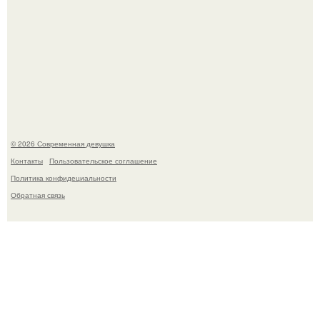
Платье, которое до сих пор вызывает споры спустя годы.
© 2026 Современная девушка
Контакты
Пользовательское соглашение
Политика конфидециальности
Обратная связь