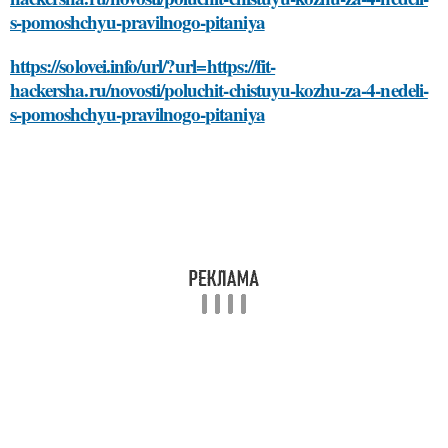
s-pomoshchyu-pravilnogo-pitaniya
https://solovei.info/url/?url=https://fit-
hackersha.ru/novosti/poluchit-chistuyu-kozhu-za-4-nedeli-
s-pomoshchyu-pravilnogo-pitaniya