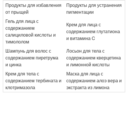
Продукты для избавления
Продукты для устранения
от прыщей
пигментации
Гель для лица с
Крем для лица с
содержанием
содержанием глутатиона
салициловой кислоты и
и витамина C
тимололом
Шампунь для волос с
Лосьон для тела с
содержанием пиретрума
содержанием кверцетина
и цинка
и лимонной кислоты
Крем для тела с
Маска для лица с
содержанием тербината и
содержанием алоэ вера и
клотримазола
экстракта из лимона