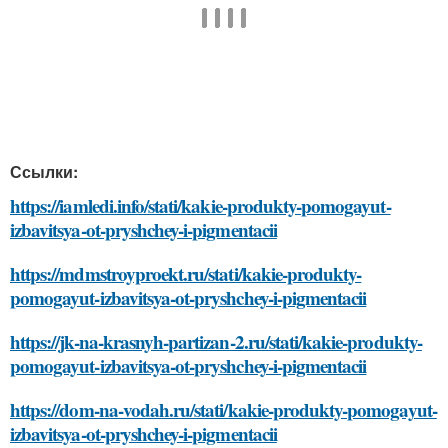
Ссылки:
https://iamledi.info/stati/kakie-produkty-pomogayut-
izbavitsya-ot-pryshchey-i-pigmentacii
https://mdmstroyproekt.ru/stati/kakie-produkty-
pomogayut-izbavitsya-ot-pryshchey-i-pigmentacii
https://jk-na-krasnyh-partizan-2.ru/stati/kakie-produkty-
pomogayut-izbavitsya-ot-pryshchey-i-pigmentacii
https://dom-na-vodah.ru/stati/kakie-produkty-pomogayut-
izbavitsya-ot-pryshchey-i-pigmentacii