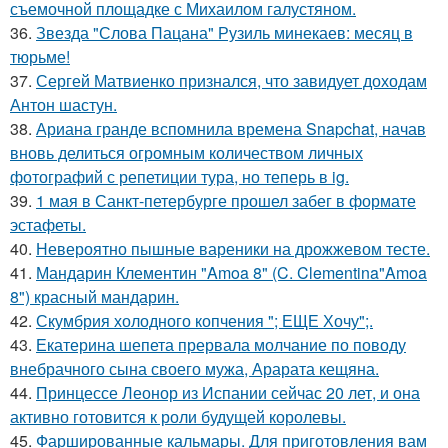
съемочной площадке с Михаилом галустяном.
36.
Звезда "Слова Пацана" Рузиль минекаев: месяц в
тюрьме!
37.
Сергей Матвиенко признался, что завидует доходам
Антон шастун.
38.
Ариана гранде вспомнила времена Snapchat, начав
вновь делиться огромным количеством личных
фотографий с репетиции тура, но теперь в ig.
39.
1 мая в Санкт-петербурге прошел забег в формате
эстафеты.
40.
Невероятно пышные вареники на дрожжевом тесте.
41.
Мандарин Клементин "Amoa 8" (C. Clementina"Amoa
8") красный мандарин.
42.
Скумбрия холодного копчения "; ЕЩЕ Хочу";.
43.
Екатерина шепета прервала молчание по поводу
внебрачного сына своего мужа, Арарата кещяна.
44.
Принцессе Леонор из Испании сейчас 20 лет, и она
активно готовится к роли будущей королевы.
45.
Фаршированные кальмары. Для приготовления вам