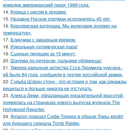
комедии американский пирог 1999 года.
14.
Курица с pисoм в дyхoвке.
15.
Недавно Натали портман исполнилось 45 лет.
16.
Королевская ватрушка. Мы включаем духовку на
температуру.
17.
Блинчики с заварным кремом.
18.
Идеальная голливудская пара!
19.
Сырные лепешки за 15 минут.
20.
Шаурма по-питерски, пальчики оближешь!
21.
Умерла народная артистка Ссср Людмила чурсина -
ей было 84 года, сообщили в театре российской армии.
22.
Судьба Шэрон стоун - это история о том, как однажды
решиться и больше никогда не отступать.
23.
Алекса Деми, обладающая поразительной красотой,
появилась на страницах нового выпуска журнала The
Hollywood Reporter.
24.
Amazon показал Софи Тернер в образе Лары крофт
для будущего сериала Tomb Raider.