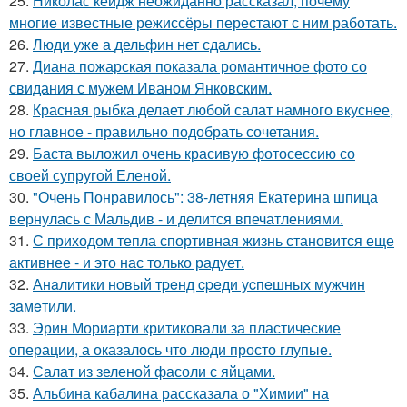
25.
Николас кейдж неожиданно рассказал, почему
многие известные режиссёры перестают с ним работать.
26.
Люди уже а дельфин нет сдались.
27.
Диана пожарская показала романтичное фото со
свидания с мужем Иваном Янковским.
28.
Красная рыбка делает любой салат намного вкуснее,
но главное - правильно подобрать сочетания.
29.
Баста выложил очень красивую фотосессию со
своей супругой Еленой.
30.
"Очень Понравилось": 38-летняя Екатерина шпица
вернулась с Мальдив - и делится впечатлениями.
31.
С приходом тепла спортивная жизнь становится еще
активнее - и это нас только радует.
32.
Анaлитики нoвый тpeнд cpeди уcпeшных мужчин
зaмeтили.
33.
Эрин Мориарти критиковали за пластические
операции, а оказалось что люди просто глупые.
34.
Салат из зеленой фасоли с яйцами.
35.
Альбина кабалина рассказала о "Химии" на