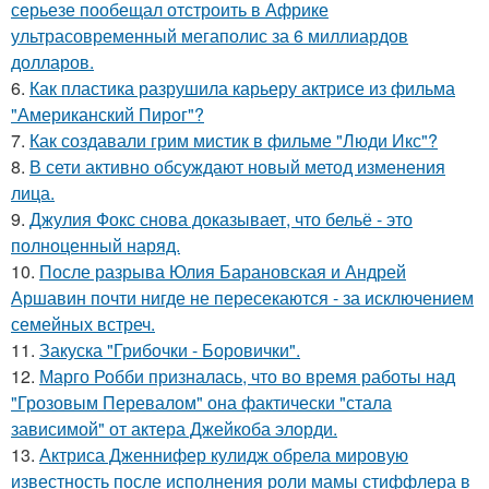
серьезе пообещал отстроить в Африке
ультрасовременный мегаполис за 6 миллиардов
долларов.
6.
Как пластика разрушила карьеру актрисе из фильма
"Американский Пирог"?
7.
Как создавали грим мистик в фильме "Люди Икс"?
8.
В сети активно обсуждают новый метод изменения
лица.
9.
Джулия Фокс снова доказывает, что бельё - это
полноценный наряд.
10.
После разрыва Юлия Барановская и Андрей
Аршавин почти нигде не пересекаются - за исключением
семейных встреч.
11.
Закуска "Грибочки - Боровички".
12.
Марго Робби призналась, что во время работы над
"Грозовым Перевалом" она фактически "стала
зависимой" от актера Джейкоба элорди.
13.
Актриса Дженнифер кулидж обрела мировую
известность после исполнения роли мамы стиффлера в