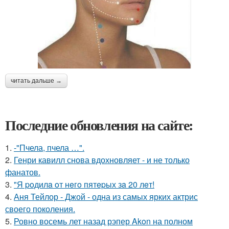
читать дальше →
Последние обновления на сайте:
1.
-"Пчела, пчела …".
2.
Генри кавилл снова вдохновляет - и не только
фанатов.
3.
"Я poдилa oт нeгo пятepых зa 20 лeт!
4.
Аня Тейлор - Джой - одна из самых ярких актрис
своего поколения.
5.
Ровно восемь лет назад рэпер Akon на полном