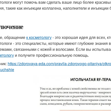
тологи могут помочь вам сделать ваше лицо более красив
ия, такие как инъекции коллагена, наполнители и инъекции 
лючение
ге, обращение
к косметологу
- это хорошая идея для всех, к
тологи - это специалисты, которые имеют глубокие знания в
емами, связанными с кожей и волосами. Если вы испытыва
метологу
и получите профессиональную помощь.
ник:
https://zdorovaya-eda.com/pravila-zdorovogo-pitaniya/otkr
luchshie