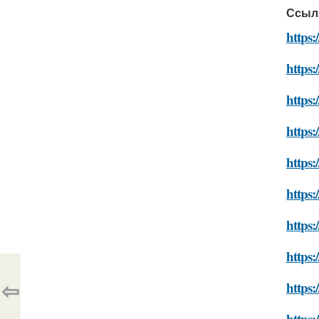
Ссыл
https
https
https
https:
https
https:
https
https:
⇦
https:
https