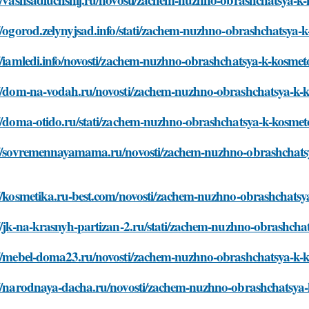
//ogorod.zelynyjsad.info/stati/zachem-nuzhno-obrashchatsya-
//iamledi.info/novosti/zachem-nuzhno-obrashchatsya-k-kosmet
://dom-na-vodah.ru/novosti/zachem-nuzhno-obrashchatsya-k-
://doma-otido.ru/stati/zachem-nuzhno-obrashchatsya-k-kosmet
://sovremennayamama.ru/novosti/zachem-nuzhno-obrashchats
://kosmetika.ru-best.com/novosti/zachem-nuzhno-obrashchats
//jk-na-krasnyh-partizan-2.ru/stati/zachem-nuzhno-obrashch
://mebel-doma23.ru/novosti/zachem-nuzhno-obrashchatsya-k-
://narodnaya-dacha.ru/novosti/zachem-nuzhno-obrashchatsya