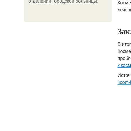
oтдeлeнии гopoдcкoй бoльницы.
Косме
лечен
Зак
В ито
Косме
пробл
к кос
Источ
licom-