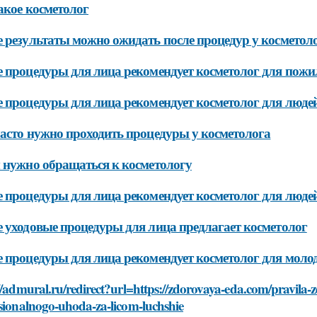
акое косметолог
 результаты можно ожидать после процедур у косметол
 процедуры для лица рекомендует косметолог для пож
 процедуры для лица рекомендует косметолог для людей
асто нужно проходить процедуры у косметолога
 нужно обращаться к косметологу
 процедуры для лица рекомендует косметолог для люде
 уходовые процедуры для лица предлагает косметолог
 процедуры для лица рекомендует косметолог для моло
//admural.ru/redirect?url=https://zdorovaya-eda.com/pravila-
sionalnogo-uhoda-za-licom-luchshie