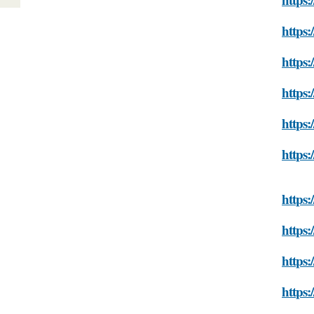
https:
https:
https
https
https
https
https:
https
https