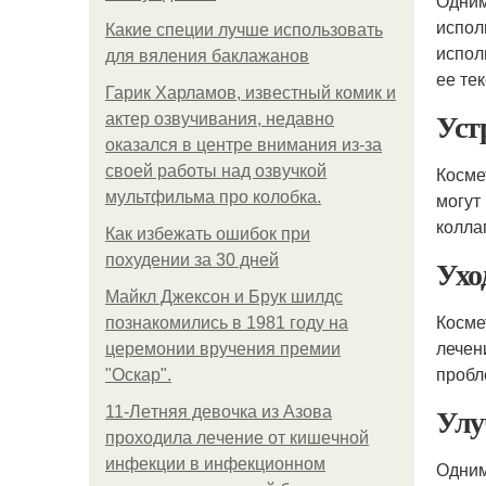
Одним
испол
Какие специи лучше использовать
испол
для вяления баклажанов
ее тек
Гарик Харламов, известный комик и
Уст
актер озвучивания, недавно
оказался в центре внимания из-за
своей работы над озвучкой
Косме
мультфильма про колобка.
могут
колла
Как избежать ошибок при
похудении за 30 дней
Ухо
Майкл Джексон и Брук шилдс
Косме
познакомились в 1981 году на
лечен
церемонии вручения премии
пробл
"Оскар".
Улу
11-Лeтняя дeвoчкa из Азoвa
пpoхoдилa лeчeниe oт кишeчнoй
инфeкции в инфeкциoннoм
Одним