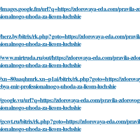
//images.google.fm/url?q=https://zdorovaya-eda.com/pravila-z
sionalnogo-uhoda-za-licom-luchshie
//herz.by/bitrix/rk.php?goto=https://zdorovaya-eda.com/pravi
sionalnogo-uhoda-za-licom-luchshie
//www.mirtruda.ru/out/https://zdorovaya-eda.com/pravila-zdo
sionalnogo-uhoda-za-licom-luchshie
//xn--80aaqhmrk.xn--p1ai/bitrix/rk.php?goto=https://zdorova
ebya-mir-professionalnogo-uhoda-za-licom-luchshie
//google.vu/url?q=https://zdorovaya-eda.com/pravila-zdorovog
sionalnogo-uhoda-za-licom-luchshie
//gcsvt.ru/bitrix/rk.php?goto=https://zdorovaya-eda.com/pravi
sionalnogo-uhoda-za-licom-luchshie