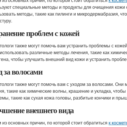
 из основных причин, по которой стоит обратиться
к космет
ьзуют специальные методы и продукты для очищения кожи от
ьзовать методы, такие как пилинги и микродермабразия, что
стуру.
ранение проблем с кожей
тологи также могут помочь вам устранить проблемы с кожей
 использовать различные методы лечения, такие как химиче
гена, чтобы улучшить внешний вид кожи и устранить пробл
д за волосами
тологи также могут помочь вам с уходом за волосами. Они
ия, такие как химические волны, крашение и укладка, чтоб
емы, такие как сухая кожа головы, разбитые кончики и прыщ
чшение внешнего вида
 из основных причин, по которой стоит обратиться
к космет