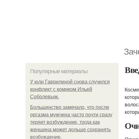
Зач
Вве
Популярные материалы
У юли Гаврилиной снова случился
Косме
конфликт с комиком Ильей
котор
Соболевым.
волос
Большинство замечало, что после
котор
оргазма мужчина часто почти сразу
Очи
теряет возбуждение, тогда как
женщина может дольше сохранять
возбуждение.