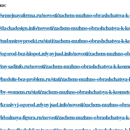
ки:
://semejnayaferma.ru/novosti/zachem-nuzhno-obrashchatsya-k
://dachadesign.info/novosti/zachem-nuzhno-obrashchatsya-k-k
://mdmstroyproekt.ru/stati/zachem-nuzhno-obrashchatsya-k-k
//ogorod-bez-hlopot.zelynyjsad.info/novosti/zachem-nuzhno-
://mysadinfo.ru/novosti/zachem-nuzhno-obrashchatsya-k-kosm
//hudeite-bez-problem.ru/stati/zachem-nuzhno-obrashchatsya
://by-womens.ru/stati/zachem-nuzhno-obrashchatsya-k-kosmet
//krasivyj-ogorod.zelynyjsad.info/novosti/zachem-nuzhno-obr
//idealnaya-figura.ru/novosti/zachem-nuzhno-obrashchatsya-
://vashsadluchshij.ru/novosti/zachem-nuzhno-obrashchatsya-k