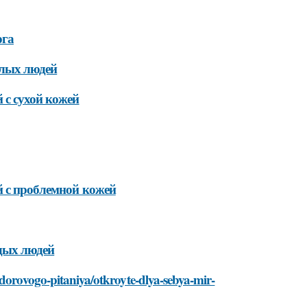
ога
илых людей
 с сухой кожей
й с проблемной кожей
дых людей
zdorovogo-pitaniya/otkroyte-dlya-sebya-mir-