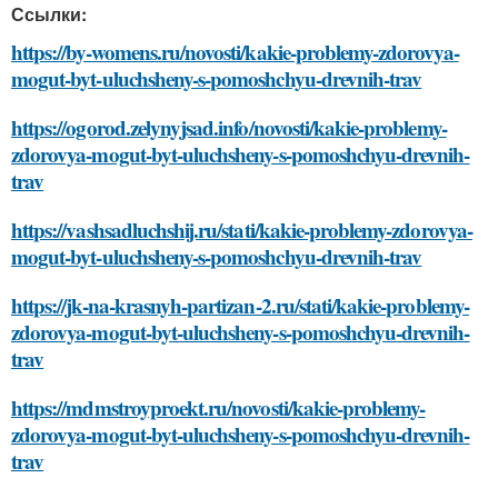
Ссылки:
https://by-womens.ru/novosti/kakie-problemy-zdorovya-
mogut-byt-uluchsheny-s-pomoshchyu-drevnih-trav
https://ogorod.zelynyjsad.info/novosti/kakie-problemy-
zdorovya-mogut-byt-uluchsheny-s-pomoshchyu-drevnih-
trav
https://vashsadluchshij.ru/stati/kakie-problemy-zdorovya-
mogut-byt-uluchsheny-s-pomoshchyu-drevnih-trav
https://jk-na-krasnyh-partizan-2.ru/stati/kakie-problemy-
zdorovya-mogut-byt-uluchsheny-s-pomoshchyu-drevnih-
trav
https://mdmstroyproekt.ru/novosti/kakie-problemy-
zdorovya-mogut-byt-uluchsheny-s-pomoshchyu-drevnih-
trav