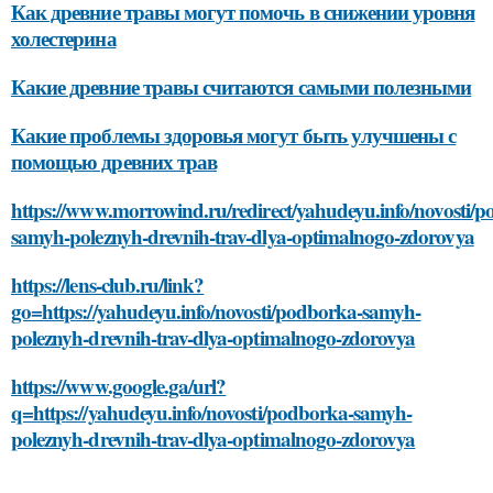
Как древние травы могут помочь в снижении уровня
холестерина
Какие древние травы считаются самыми полезными
Какие проблемы здоровья могут быть улучшены с
помощью древних трав
https://www.morrowind.ru/redirect/yahudeyu.info/novosti/
samyh-poleznyh-drevnih-trav-dlya-optimalnogo-zdorovya
https://lens-club.ru/link?
go=https://yahudeyu.info/novosti/podborka-samyh-
poleznyh-drevnih-trav-dlya-optimalnogo-zdorovya
https://www.google.ga/url?
q=https://yahudeyu.info/novosti/podborka-samyh-
poleznyh-drevnih-trav-dlya-optimalnogo-zdorovya