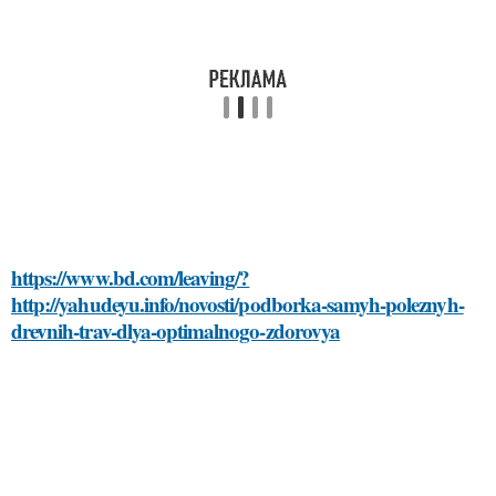
https://www.bd.com/leaving/?
http://yahudeyu.info/novosti/podborka-samyh-poleznyh-
drevnih-trav-dlya-optimalnogo-zdorovya