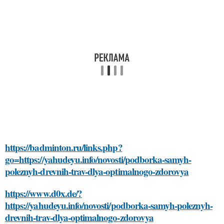
https://badminton.ru/links.php?
go=https://yahudeyu.info/novosti/podborka-samyh-
poleznyh-drevnih-trav-dlya-optimalnogo-zdorovya
https://www.d0x.de/?
https://yahudeyu.info/novosti/podborka-samyh-poleznyh-
drevnih-trav-dlya-optimalnogo-zdorovya