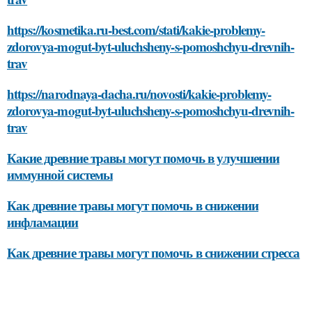
https://kosmetika.ru-best.com/stati/kakie-problemy-
zdorovya-mogut-byt-uluchsheny-s-pomoshchyu-drevnih-
trav
https://narodnaya-dacha.ru/novosti/kakie-problemy-
zdorovya-mogut-byt-uluchsheny-s-pomoshchyu-drevnih-
trav
Какие древние травы могут помочь в улучшении
иммунной системы
Как древние травы могут помочь в снижении
инфламации
Как древние травы могут помочь в снижении стресса