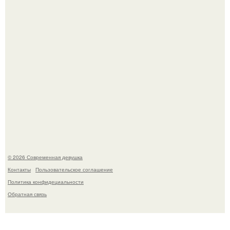
женщина может дольше сохранять возбуждение.
Платье, которое до сих пор вызывает споры спустя годы.
© 2026 Современная девушка
Контакты
Пользовательское соглашение
Политика конфидециальности
Обратная связь