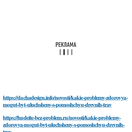
https://dachadesign.info/novosti/kakie-problemy-zdorovya-
mogut-byt-uluchsheny-s-pomoshchyu-drevnih-trav
https://hudeite-bez-problem.ru/novosti/kakie-problemy-
zdorovya-mogut-byt-uluchsheny-s-pomoshchyu-drevnih-
trav