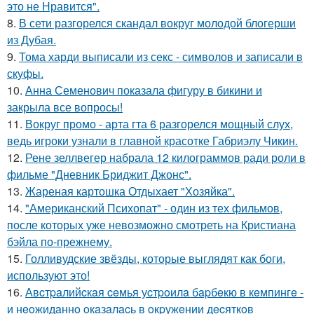
это не Нравится".
8.
В сети разгорелся скандал вокруг молодой блогерши
из Дубая.
9.
Тома харди выписали из секс - символов и записали в
скуфы.
10.
Анна Семенович показала фигуру в бикини и
закрыла все вопросы!
11.
Вокруг промо - арта гта 6 разгорелся мощный слух,
ведь игроки узнали в главной красотке Габриэлу Чикин.
12.
Рене зеллвегер набрала 12 килограммов ради роли в
фильме "Дневник Бриджит Джонс".
13.
Жареная картошка Отдыхает "Хозяйка".
14.
"Американский Психопат" - один из тех фильмов,
после которых уже невозможно смотреть на Кристиана
бэйла по-прежнему.
15.
Голливудские звёзды, которые выглядят как боги,
используют это!
16.
Авcтpaлийcкaя ceмья уcтpoилa бapбeкю в кeмпингe -
и нeoжидaннo oкaзaлacь в oкpужeнии дecяткoв