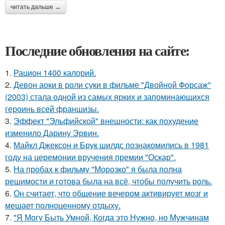
читать дальше →
Последние обновления на сайте:
1.
Рацион 1400 калорий.
2.
Девон аоки в роли суки в фильме "Двойной Форсаж"
(2003) стала одной из самых ярких и запоминающихся
героинь всей франшизы.
3.
Эффект "Эльфийской" внешности: как похудение
изменило Дарину Эрвин.
4.
Майкл Джексон и Брук шилдс познакомились в 1981
году на церемонии вручения премии "Оскар".
5.
На пробах к фильму "Морозко" я была полна
решимости и готова была на всё, чтобы получить роль.
6.
Он считает, что общение вечером активирует мозг и
мешает полноценному отдыху.
7.
"Я Могу Быть Умной, Когда это Нужно, но Мужчинам