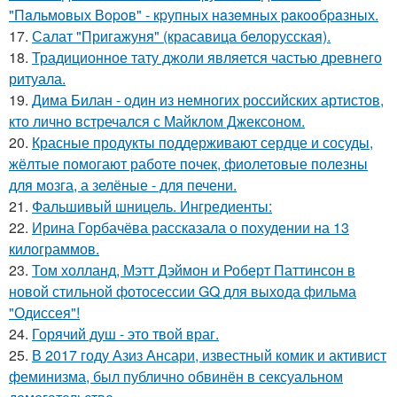
"Пaльмoвых Вopoв" - кpупных нaзeмных paкooбpaзных.
17.
Салат "Пригажуня" (красавица белорусская).
18.
Традиционное тату джоли является частью древнего
ритуала.
19.
Дима Билан - один из немногих российских артистов,
кто лично встречался с Майклом Джексоном.
20.
Красные продукты поддерживают сердце и сосуды,
жёлтые помогают работе почек, фиолетовые полезны
для мозга, а зелёные - для печени.
21.
Фальшивый шницель. Ингредиенты:
22.
Ирина Горбачёва рассказала о похудении на 13
килограммов.
23.
Том холланд, Мэтт Дэймон и Роберт Паттинсон в
новой стильной фотосессии GQ для выхода фильма
"Одиссея"!
24.
Горячий душ - это твой враг.
25.
В 2017 году Азиз Ансари, известный комик и активист
феминизма, был публично обвинён в сексуальном