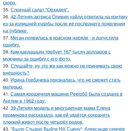
скоро.
35.
Слоеный салат "Орхидея".
36.
42-Летняя актриса Оливия уайлд ответила на критику
из-за излишней худобы после её последнего появления
на публике.
37.
Меган появилась в красном наряде - и допустила
ошибку.
38.
Ким кардашьян требует 167 тысяч долларов с
мужчины за ошибку с его фото.
39.
Слушайте, ну это же как можно не принимать свою
внешность?
40.
Ирина Горбачева призналась, что не сможет стать
матерью.
41.
Самая крошечная машинa Peelp50 была созданa в
Англии в 1962 году.
42.
39-Летняя модель и многодетная мама Елена
перминова рассказала, как ей удаётся сохранять
плоский живот после четырёх родов.
43.
"Было Стыдно Выйти НА Сцену": Александр семчев