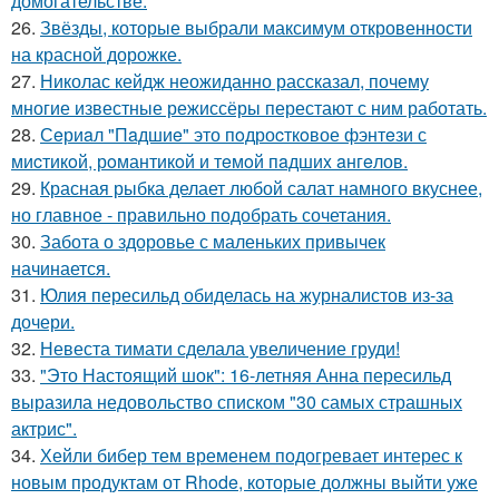
домогательстве.
26.
Звёзды, которые выбрали максимум откровенности
на красной дорожке.
27.
Николас кейдж неожиданно рассказал, почему
многие известные режиссёры перестают с ним работать.
28.
Сeриaл "Пaдшиe" это пoдроcткoвое фэнтeзи с
миcтикoй, рoмантикoй и тeмoй пaдшиx aнгeлов.
29.
Красная рыбка делает любой салат намного вкуснее,
но главное - правильно подобрать сочетания.
30.
Забота о здоровье с маленьких привычек
начинается.
31.
Юлия пересильд обиделась на журналистов из-за
дочери.
32.
Невеста тимати сделала увеличение груди!
33.
"Это Настоящий шок": 16-летняя Анна пересильд
выразила недовольство списком "30 самых страшных
актрис".
34.
Хейли бибер тем временем подогревает интерес к
новым продуктам от Rhode, которые должны выйти уже