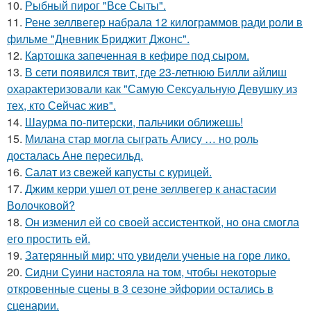
10.
Рыбный пирог "Все Сыты".
11.
Рене зеллвегер набрала 12 килограммов ради роли в
фильме "Дневник Бриджит Джонс".
12.
Картошка запеченная в кефире под сыром.
13.
В сети появился твит, где 23-летнюю Билли айлиш
охарактеризовали как "Самую Сексуальную Девушку из
тех, кто Сейчас жив".
14.
Шаурма по-питерски, пальчики оближешь!
15.
Милана стар могла сыграть Алису … но роль
досталась Ане пересильд.
16.
Салат из свежей капусты с курицей.
17.
Джим керри ушел от рене зеллвегер к анастасии
Волочковой?
18.
Он изменил ей со своей ассистенткой, но она смогла
его простить ей.
19.
Затерянный мир: что увидели ученые на горе лико.
20.
Сидни Суини настояла на том, чтобы некоторые
откровенные сцены в 3 сезоне эйфории остались в
сценарии.