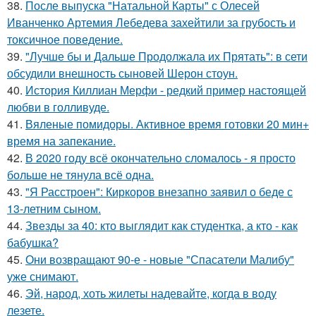
38.
После выпуска "Натальной Карты" с Олесей
Иванченко Артемия Лебедева захейтили за грубость и
токсичное поведение.
39.
"Лучше бы и Дальше Продолжала их Прятать": в сети
обсудили внешность сыновей Шерон стоун.
40.
История Киллиан Мерфи - редкий пример настоящей
любви в голливуде.
41.
Вяленые помидоры. Активное время готовки 20 мин+
время на запекание.
42.
В 2020 году всё окончательно сломалось - я просто
больше не тянула всё одна.
43.
"Я Расстроен": Киркоров внезапно заявил о беде с
13-летним сыном.
44.
Звезды за 40: кто выглядит как студентка, а кто - как
бабушка?
45.
Они возвращают 90-е - новые "Спасатели Малибу"
уже снимают.
46.
Эй, народ, хоть жилеты надевайте, когда в воду
лезете.