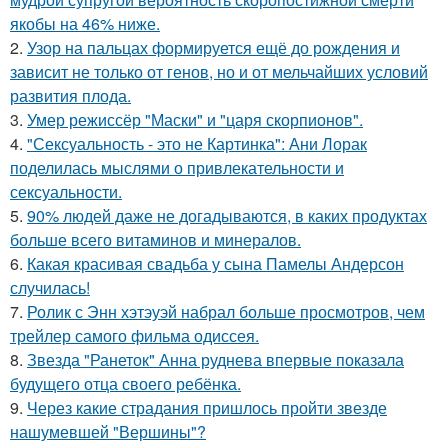
якобы на 46% ниже.
2.
Узор на пальцах формируется ещё до рождения и
зависит не только от генов, но и от мельчайших условий
развития плода.
3.
Умер режиссёр "Маски" и "царя скорпионов".
4.
"Сексуальность - это не Картинка": Ани Лорак
поделилась мыслями о привлекательности и
сексуальности.
5.
90% людей даже не догадываются, в каких продуктах
больше всего витаминов и минералов.
6.
Какая красивая свадьба у сына Памелы Андерсон
случилась!
7.
Ролик с Энн хэтэуэй набрал больше просмотров, чем
трейлер самого фильма одиссея.
8.
Звезда "Ранеток" Анна руднева впервые показала
будущего отца своего ребёнка.
9.
Через какие страдания пришлось пройти звезде
нашумевшей "Вершины"?