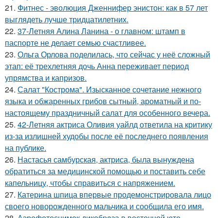
21.
Фитнес - эволюция Дженнифер энистон: как в 57 лет
выглядеть лучше тридцатилетних.
22.
37-Летняя Алина Ланина - о главном: штамп в
паспорте не делает семью счастливее.
23.
Ольга Орлова поделилась, что сейчас у неё сложный
этап: её трехлетняя дочь Анна переживает период
упрямства и капризов.
24.
Салат "Кострома". Изысканное сочетание нежного
языка и обжаренных грибов сытный, ароматный и по-
настоящему праздничный салат для особенного вечера.
25.
42-Летняя актриса Оливия уайлд ответила на критику
из-за излишней худобы после её последнего появления
на публике.
26.
Настасья самбурская, актриса, была вынуждена
обратиться за медицинской помощью и поставить себе
капельницу, чтобы справиться с напряжением.
27.
Катерина шпица впервые продемонстрировала лицо
своего новорожденного мальчика и сообщила его имя.
28.
Аэрофотоснимок дикобpaза в восточной юте