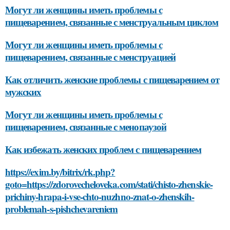
Могут ли женщины иметь проблемы с
пищеварением, связанные с менструальным циклом
Могут ли женщины иметь проблемы с
пищеварением, связанные с менструацией
Как отличить женские проблемы с пищеварением от
мужских
Могут ли женщины иметь проблемы с
пищеварением, связанные с менопаузой
Как избежать женских проблем с пищеварением
https://exim.by/bitrix/rk.php?
goto=https://zdorovecheloveka.com/stati/chisto-zhenskie-
prichiny-hrapa-i-vse-chto-nuzhno-znat-o-zhenskih-
problemah-s-pishchevareniem