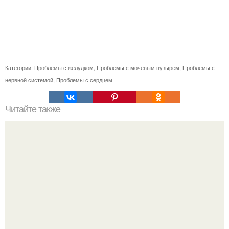
Категории:
Проблемы с желудком
,
Проблемы с мочевым пузырем
,
Проблемы с
нервной системой
,
Проблемы с сердцем
Читайте также
Ортопедическое кресло для пожилого человека: все, что
нужно знать