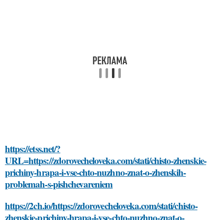
https://etss.net/?
URL=https://zdorovecheloveka.com/stati/chisto-zhenskie-
prichiny-hrapa-i-vse-chto-nuzhno-znat-o-zhenskih-
problemah-s-pishchevareniem
https://2ch.io/https://zdorovecheloveka.com/stati/chisto-
zhenskie-prichiny-hrapa-i-vse-chto-nuzhno-znat-o-