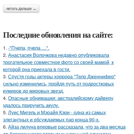
читать дальше →
Последние обновления на сайте:
1.
-"Пчела, пчела …".
2.
Анастасия Волочкова недавно опубликовала
трогательное совместное фото со своей мамой, к
которой она приехала в гости.
3.
Спустя годы актеры хоррора "Тело Дженнифер"
сильно изменились, пройдя путь от подростковых
кумиров до мировых звезд.
4.
Опасные обнимашки: австралийскому дайверу
удалось приручить акулу.
5.
Луис Мигель и Мэрайя Кэри - одна из самых
элегантных и обсуждаемых пар конца 90-х.
6.
Айза лилуна впервые рассказала, что за два месяца
до беременности вторым сыном у неё случилась