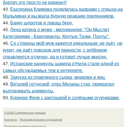
бортич это просто не вариант!
43.
Екатерина Климова поделилась кадрами с отдыха на
Мальдивах и вызвала бурную реакцию поклонников.
44.
Банку шпротов и лаваш беру.
45.
Лена катина о муже - миллионере: "Он Мыслит
Категориями - Бриллианты, Крутые Тачки, Понты".
46.
Со стороны мой муж кажется идеальным: не пьёт, не
курит, не даёт поводов для ревности, с ребёнком
справляется отлично, да и готовит лучше многих.
47.
Испанские каникулы шакила о'Нила стали одной из
самых обсуждаемых тем в интернете.
48.
Закуска из плавленого сырка, моркови и яиц.
49.
Виталий гогунский, отец Миланы стар, прекратил
выплачивать алименты.
50.
Куриное Филе с картошкой и солёными огурчиками.
© 2026 Современная девушка
Контакты
Пользовательское соглашение
Политика конфидециальности