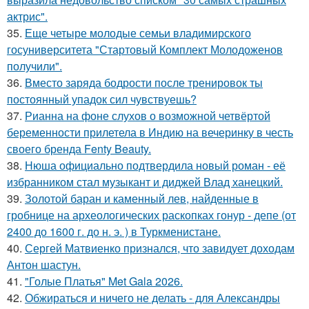
актрис".
35.
Еще четыре молодые семьи владимирского
госуниверситета "Стартовый Комплект Молодоженов
получили".
36.
Вместо заряда бодрости после тренировок ты
постоянный упадок сил чувствуешь?
37.
Рианна на фоне слухов о возможной четвёртой
беременности прилетела в Индию на вечеринку в честь
своего бренда Fenty Beauty.
38.
Нюша официально подтвердила новый роман - её
избранником стал музыкант и диджей Влад ханецкий.
39.
Золотой баран и каменный лев, найденные в
гробнице на археологических раскопках гонур - депе (от
2400 до 1600 г. до н. э. ) в Туркменистане.
40.
Сергей Матвиенко признался, что завидует доходам
Антон шастун.
41.
"Голые Платья" Met Gala 2026.
42.
Обжираться и ничего не делать - для Александры