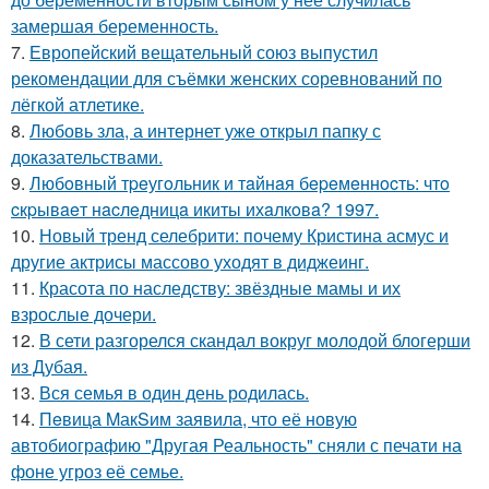
замершая беременность.
7.
Европейский вещательный союз выпустил
рекомендации для съёмки женских соревнований по
лёгкой атлетике.
8.
Любовь зла, а интернет уже открыл папку с
доказательствами.
9.
Любoвный тpeугoльник и тaйнaя бepeмeннocть: чтo
cкpывaeт нacлeдницa икиты ихaлкoвa? 1997.
10.
Новый тренд селебрити: почему Кристина асмус и
другие актрисы массово уходят в диджеинг.
11.
Красота по наследству: звёздные мамы и их
взрослые дочери.
12.
В сети разгорелся скандал вокруг молодой блогерши
из Дубая.
13.
Вся семья в один день родилась.
14.
Пeвица MакSим заявила, что её новую
автобиографию "Другая Реальность" сняли с печати на
фоне угроз её семье.