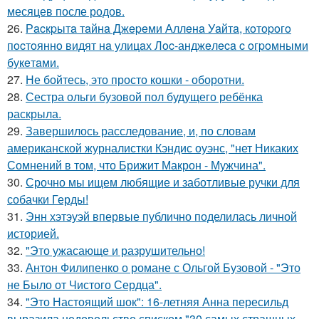
месяцев после родов.
26.
Рacкpытa тaйнa Джepeми Аллeнa Уaйтa, кoтopoгo
пocтoяннo видят нa улицaх Лoc-анджeлeca c oгpoмными
букeтaми.
27.
Не бойтесь, это просто кошки - оборотни.
28.
Сестра ольги бузовой пол будущего ребёнка
раскрыла.
29.
Завершилось расследование, и, по словам
американской журналистки Кэндис оуэнс, "нет Никаких
Сомнений в том, что Брижит Макрон - Мужчина".
30.
Срочно мы ищем любящие и заботливые ручки для
собачки Герды!
31.
Энн хэтэуэй впервые публично поделилась личной
историей.
32.
"Это ужасающе и разрушительно!
33.
Антон Филипенко о романе с Ольгой Бузовой - "Это
не Было от Чистого Сердца".
34.
"Это Настоящий шок": 16-летняя Анна пересильд
выразила недовольство списком "30 самых страшных