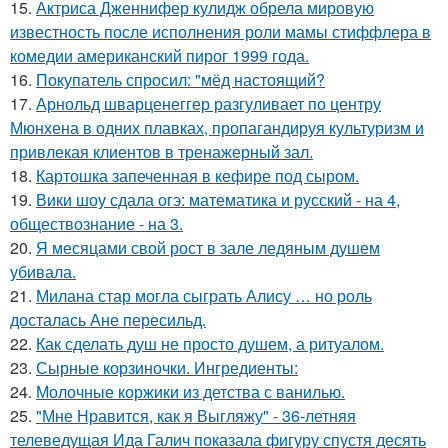
15.
Актриса Дженнифер кулидж обрела мировую
известность после исполнения роли мамы стиффлера в
комедии американский пирог 1999 года.
16.
Покупатель спросил: "мёд настоящий?
17.
Арнольд шварценеггер разгуливает по центру
Мюнхена в одних плавках, пропагандируя культуризм и
привлекая клиентов в тренажерный зал.
18.
Картошка запеченная в кефире под сыром.
19.
Вики шоу сдала огэ: математика и русский - на 4,
обществознание - на 3.
20.
Я месяцами свой рост в зале ледяным душем
убивала.
21.
Милана стар могла сыграть Алису … но роль
досталась Ане пересильд.
22.
Как сделать душ не просто душем, а ритуалом.
23.
Сырные корзиночки. Ингредиенты:
24.
Молочные коржики из детства с ванилью.
25.
"Мне Нравится, как я Выгляжу" - 36-летняя
телеведущая Ида Галич показала фигуру спустя десять