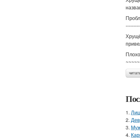
назва
Пробл
---------
Хрущё
приве
Плохо
~~~~~
читат
Пос
1.
Лиш
2.
Дев
3.
Муж
4.
Кар