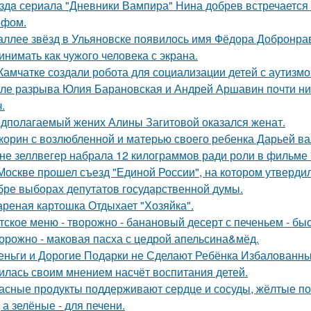
здa сериала "Дневники Вампира" Нина добрев встречается
ефом.
аллее звёзд в Ульяновске появилось имя Фёдора Добронраво
инимать как чужого человека с экрана.
Камчатке создали робота для социализации детей с аутизмо
ле разрыва Юлия Барановская и Андрей Аршавин почти ниг
.
дполагаемый жених Алины Загитовой оказался женат.
корин с возлюбленной и матерью своего ребенка Дарьей ва
не зеллвегер набрала 12 килограммов ради роли в фильме
Москве прошел съезд "Единой России", на котором утверди
бре выборах депутатов государственной думы.
реная картошка Отдыхает "Хозяйка".
тское меню - творожно - банановый десерт с печеньем - быс
орожно - маковая пасха с цедрой апельсина&мёд.
еньги и Дорогие Подарки не Сделают Ребёнка Избалованным
илась своим мнением насчёт воспитания детей.
асные продукты поддерживают сердце и сосуды, жёлтые по
 а зелёные - для печени.