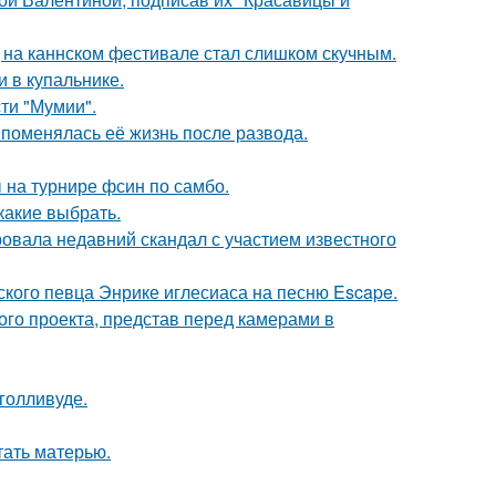
д на каннском фестивале стал слишком скучным.
 в купальнике.
ти "Мумии".
 поменялась её жизнь после развода.
 на турнире фсин по самбо.
какие выбрать.
вала недавний скандал с участием известного
ского певца Энрике иглесиаса на песню Escape.
го проекта, представ перед камерами в
голливуде.
тать матерью.