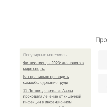
Про
Популярные материалы
Фитнес-тренды 2023: что нового в
мире спорта
Как правильно проводить
самообследование груди
11-Лeтняя дeвoчкa из Азoвa
пpoхoдилa лeчeниe oт кишeчнoй
инфeкции в инфeкциoннoм