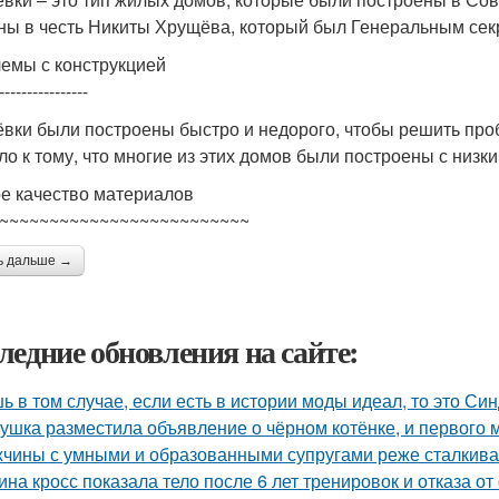
ны в честь Никиты Хрущёва, который был Генеральным сек
емы с конструкцией
----------------
вки были построены быстро и недорого, чтобы решить проб
ло к тому, что многие из этих домов были построены с низк
е качество материалов
~~~~~~~~~~~~~~~~~~~~~~~~~
ь дальше →
ледние обновления на сайте:
ь в том случае, если есть в истории моды идеал, то это Си
ушка разместила объявление о чёрном котёнке, и первого
чины с умными и образованными супругами реже сталкиваю
ина кросс показала тело после 6 лет тренировок и отказа о