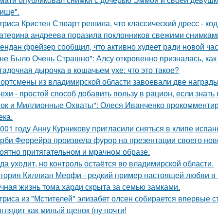
ище".
триса Кристен Стюарт решила, что классический дресс - ко
атерина андреева поразила поклонников свежими снимками
ендан фрейзер сообщил, что активно худеет ради новой час
не Было Очень Страшно": Алсу откровенно призналась, как
гадочная дырочка в кошачьем ухе: что это такое?
ортсмены из владимирской области завоевали две награды
ехи - простой способ добавить пользу в рацион, если знать 
ок и Миллионные Охваты": Олеся Иванченко прокомментиро
ека.
001 году Анну Курникову пригласили сняться в клипе испан
рби Феррейра произвела фурор на презентации своего ново
оятно притягательном и мрачном образе.
да уходит, но контроль остаётся во владимирской области.
тория Киллиан Мерфи - редкий пример настоящей любви в 
чная жизнь тома харди скрыта за семью замками.
триса из "Мстителей" элизабет олсен собирается впервые с
глядит как милый щенок (ну почти!