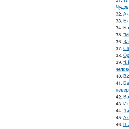
Чудов
32.
Ак
33.
Ек
34.
Бр
35.
"М
36.
За
37.
Сп
38.
Ор
39.
"Ш
челов
40.
В2
41.
Ба
невер
42.
Во
43.
Ис
44.
Ли
45.
Ак
46.
Вы