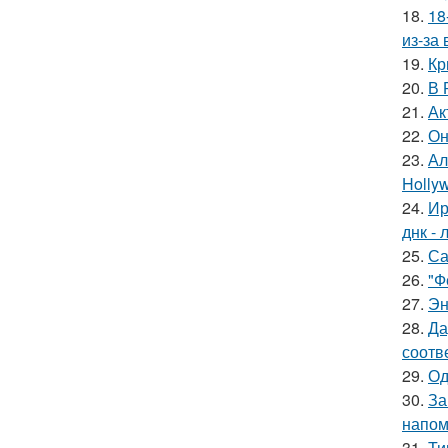
18.
18
из-за
19.
Кр
20.
В 
21.
Ак
22.
Он
23.
Ал
Hollyw
24.
Ир
днк -
25.
Са
26.
"Ф
27.
Эн
28.
Да
соотв
29.
Од
30.
За
напом
31.
Ти