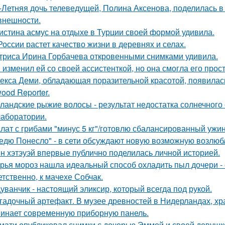
-Летняя дочь телеведущей, Полина Аксенова, поделилась в 
 внешности.
истина асмус на отдыхе в Турции своей формой удивила.
России растет качество жизни в деревнях и селах.
триса Ирина Горбачева откровенными снимками удивила.
 изменил ей со своей ассистенткой, но она смогла его прост
екса Деми, обладающая поразительной красотой, появилас
ood Reporter.
ландские рыжие волосы - результат недостатка солнечного
 лаборатории.
лат с грибами "минус 5 кг"/готовлю сбалансированный ужин
едю Понесло" - в сети обсуждают новую возможную возлю
н хэтэуэй впервые публично поделилась личной историей.
рья мороз нашла идеальный способ охладить пыл дочери - 
етственно, к мачехе Собчак.
уванчик - настоящий эликсир, который всегда под рукой.
гадочный артефакт. В музее древностей в Нидерландах, хр
инает современную приборную панель.
мати опубликовал снимки с дочерью Эммой и своей девушк