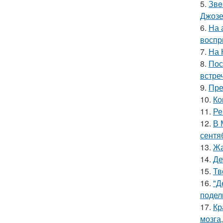
5.
Звe
Джоз
6.
На 
воспр
7.
На 
8.
Пос
встреч
9.
Пре
10.
Ко
11.
Ре
12.
В 
сентя
13.
Жа
14.
Де
15.
Тв
16.
"Д
подел
17.
Кр
мозга,