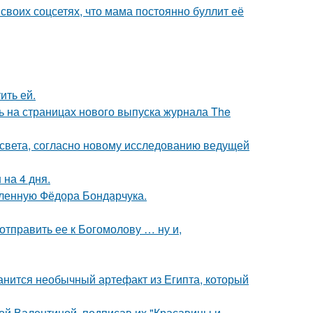
своих соцсетях, что мама постоянно буллит её
ить ей.
ь на страницах нового выпуска журнала The
 света, согласно новому исследованию ведущей
 на 4 дня.
бленную Фёдора Бондарчука.
отправить ее к Богомолову … ну и,
анится необычный артефакт из Египта, который
ой Валентиной, подписав их "Красавицы и