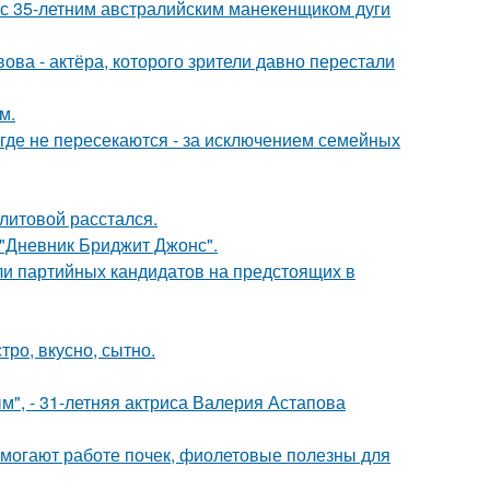
 с 35-летним австралийским манекенщиком дуги
ва - актёра, которого зрители давно перестали
м.
де не пересекаются - за исключением семейных
литовой расстался.
 "Дневник Бриджит Джонс".
ли партийных кандидатов на предстоящих в
тро, вкусно, сытно.
", - 31-летняя актриса Валерия Астапова
могают работе почек, фиолетовые полезны для