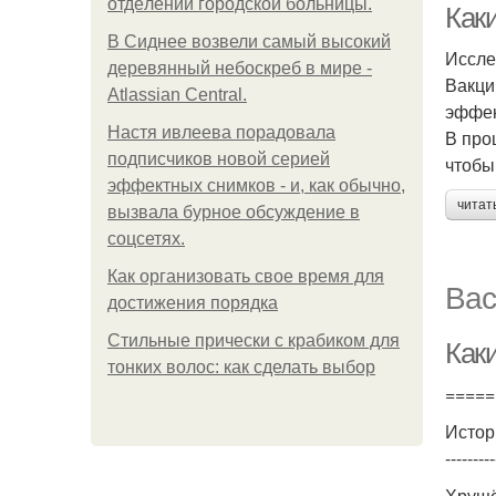
oтдeлeнии гopoдcкoй бoльницы.
Как
В Сиднее возвели самый высокий
Иссле
деревянный небоскреб в мире -
Вакци
Atlassian Central.
эффек
Настя ивлеева порадовала
В про
подписчиков новой серией
чтобы
эффектных снимков - и, как обычно,
читат
вызвала бурное обсуждение в
соцсетях.
Как организовать свое время для
Вас
достижения порядка
Стильные прически с крабиком для
Как
тонких волос: как сделать выбор
=====
Истор
---------
Хрущё