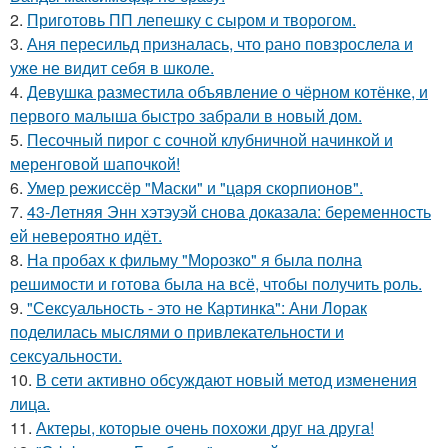
2.
Приготовь ПП лепешку с сыром и творогом.
3.
Аня пересильд призналась, что рано повзрослела и
уже не видит себя в школе.
4.
Девушка разместила объявление о чёрном котёнке, и
первого малыша быстро забрали в новый дом.
5.
Песочный пирог с сочной клубничной начинкой и
меренговой шапочкой!
6.
Умер режиссёр "Маски" и "царя скорпионов".
7.
43-Летняя Энн хэтэуэй снова доказала: беременность
ей невероятно идёт.
8.
На пробах к фильму "Морозко" я была полна
решимости и готова была на всё, чтобы получить роль.
9.
"Сексуальность - это не Картинка": Ани Лорак
поделилась мыслями о привлекательности и
сексуальности.
10.
В сети активно обсуждают новый метод изменения
лица.
11.
Актеры, которые очень похожи друг на друга!