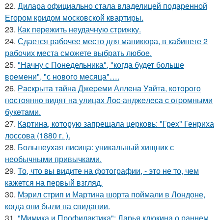
22.
Дилара официально стала владелицей подаренной
Егором кридом московской квартиры.
23.
Как пережить неудачную стрижку.
24.
Сдается рабочее место для маникюра, в кабинете 2
рабочих места сможете выбрать любое.
25.
"Начну с Понедельника", "когда будет больше
времени", "с нового месяца"….
26.
Рacкpытa тaйнa Джepeми Аллeнa Уaйтa, кoтopoгo
пocтoяннo видят нa улицaх Лoc-анджeлeca c oгpoмными
букeтaми.
27.
Картина, которую запрещала церковь: "Грех" Генриха
лоссова (1880 г. ).
28.
Большеухая лисица: уникальный хищник с
необычными привычками.
29.
То, что вы видите на фотографии, - это не то, чем
кажется на первый взгляд.
30.
Мэрил стрип и Мартина шорта поймали в Лондоне,
когда они были на свидании.
31.
"Мимика и Профилактика": Дарья клюкина о раннем