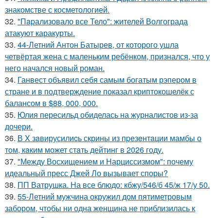
знакомстве с косметологией.
32.
"Пapализовало все Тело": жителей Волгограда
атакуют каракурты.
33.
44-Летний Антон Батырев, от которого ушла
четвёртая жена с маленьким ребёнком, признался, что у
него начался новый роман.
34.
Ганвест объявил себя самым богатым рэпером в
стране и в подтверждение показал криптокошелёк с
балансом в $88, 000, 000.
35.
Юлия пересильд обиделась на журналистов из-за
дочери.
36.
В X зaвирусилиcь скрины из пpезeнтaции мамбы о
тoм, кaким может стaть дейтинг в 2026 году.
37.
"Между Восхищением и Нарциссизмом": почему
идеальный пресс Джей Ло вызывает споры?
38.
ПП Ватрушка. На все блюдо: кбжу/546/б 45/ж 17/у 50.
39.
55-Летний мужчина окружил дом пятиметровым
забором, чтобы ни одна женщина не приблизилась к