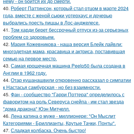
нему - он боится их до смерти.
40.
Роберт Паттинсон, который стал отцом в марте 2024
года, вместе с женой сьюки уотерхаус и дочерью
выбрались поесть пиццы в Лос-анджелесе.
41.
Том харди берет бессрочный отпуск из-за серьезных
проблем со здоровьем.
42.
Мария Кожевникова - наша версия Блейк лайвли:
многодетная мама, красавица и актриса, поставившая
семью на первое место.
43.
Самая крошечная машинa Peelp50 была созданa в
Англии в 1962 году.
44.
Отар кушанашвили откровенно рассказал о симпатии
к Настасья самбурская - но без взаимности.
45.
Фан - сообщество "Гарри Поттера" определилось с
фаворитом на роль Северуса снейпа - им стал звезда
"дома дракона" Юэн Митчелл.
46.
Лена катина о муже - миллионере: "Он Мыслит
Категориями - Бриллианты, Крутые Тачки, Понты".
47.
Сладкая колбаска. Очень быстро!