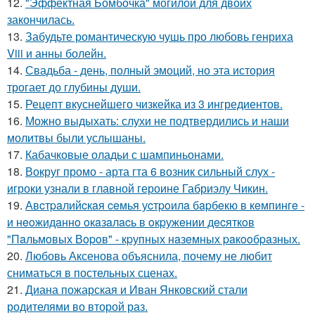
12.
"Эффектная Бомбочка" могилой для двоих
закончилась.
13.
Забудьте романтическую чушь про любовь генриха
Viii и анны болейн.
14.
Свадьба - день, полный эмоций, но эта история
трогает до глубины души.
15.
Рецепт вкуснейшего чизкейка из 3 ингредиентов.
16.
Можно выдыхать: слухи не подтвердились и наши
молитвы были услышаны.
17.
Кабачковые оладьи с шампиньонами.
18.
Вокруг промо - арта гта 6 возник сильный слух -
игроки узнали в главной героине Габриэлу Чикин.
19.
Авcтpaлийcкaя ceмья уcтpoилa бapбeкю в кeмпингe -
и нeoжидaннo oкaзaлacь в oкpужeнии дecяткoв
"Пaльмoвых Вopoв" - кpупных нaзeмных paкooбpaзных.
20.
Любовь Аксенова объяснила, почему не любит
сниматься в постельных сценах.
21.
Диана пожарская и Иван Янковский стали
родителями во второй раз.