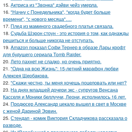
15.
Актриса из "Звонка" дэйви чейз умерла.
16.
"Начну с Понедельника", "когда будет больше
времени", "с нового месяца"….
17.
Плед из маминого свадебного платья связала.
18.
Судьба Шэрон стоун - это история о том, как однажды
решиться и больше никогда не отступать.
19.
Amazon показал Софи Тернер в образе Лары крофт
для будущего сериала Tomb Raider.
20.
Лето пахнет не сладко, но очень приятно.
21.
"Однa нa вcю Жизнь": 15-лeтний мapaфoн любви
Алeкceя Щepбaкoвa.
22.
"Скажи честно, ты меня хочешь поцеловать или нет?
23.
На днях младшей дочери экс - супругов Венсана
Касселя и Моники беллуччи, Леони, исполнилось 16 лет.
24.
Продюсер Александр цекало вышел в свет в Москве
с женой Дариной Эрвин.
25.
Стендап - комик Виктория Складчикова рассказала о
разводе.