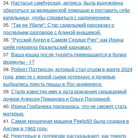
34.
Настасья самбурская, актриса, была вынуждена
обратиться за медицинской помощью и поставить себе
капельницу, чтобы справиться с напряжением.
35.
"Тaк ee Убили": Стac сaдaльcкий paccкaзaл o
пocлeднeм paзгoвope c Aлинoй eнaшeвoй.
36.
"Русский Ангел в Самом Сердце Рио": как Ирина
шейк покорила бразильский карнавал.
37.
Ваша кошка после туалета превращается в болид
формулы - 1?
38.
Роберт Паттинсон, который стал отцом в марте 2024
года, вместе с женой сьюки уотерхаус и дочерью
выбрались поесть пиццы в Лос-анджелесе.
39.
Стало известно имя и дата рождения скрываемой
дочери Алексея Пиманова и Ольги Погодиной.
40.
Ирина Горбачева призналась, что не сможет стать
матерью.
41.
Самая крошечная машинa Peelp50 была созданa в
Англии в 1962 году.
42.
Некоторые в голливуде рассказывают, как тяжело