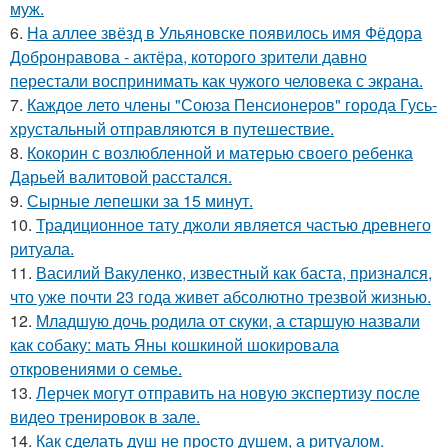
муж.
6.
На аллее звёзд в Ульяновске появилось имя Фёдора
Добронравова - актёра, которого зрители давно
перестали воспринимать как чужого человека с экрана.
7.
Каждое лето члены "Союза Пенсионеров" города Гусь-
хрустальный отправляются в путешествие.
8.
Кокорин с возлюбленной и матерью своего ребенка
Дарьей валитовой расстался.
9.
Сырные лепешки за 15 минут.
10.
Традиционное тату джоли является частью древнего
ритуала.
11.
Василий Вакуленко, известный как баста, признался,
что уже почти 23 года живет абсолютно трезвой жизнью.
12.
Младшую дочь родила от скуки, а старшую назвали
как собаку: мать Яны кошкиной шокировала
откровениями о семье.
13.
Лерчек могут отправить на новую экспертизу после
видео тренировок в зале.
14.
Как сделать душ не просто душем, а ритуалом.