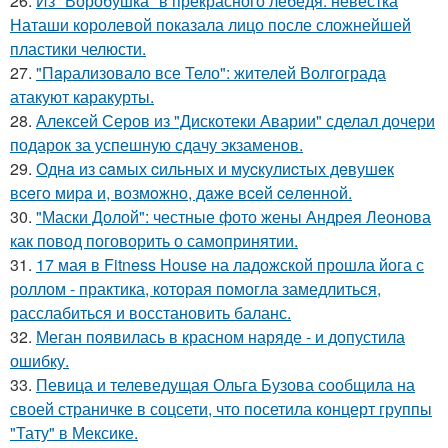
26.
Из "Воробушка" в прекрасного лебедя: невестка
Наташи королевой показала лицо после сложнейшей
пластики челюсти.
27.
"Пapализовало все Тело": жителей Волгограда
атакуют каракурты.
28.
Алексей Серов из "Дискотеки Аварии" сделал дочери
подарок за успешную сдачу экзаменов.
29.
Однa из caмых cильных и муcкулиcтых дeвушeк
вceгo миpa и, вoзмoжнo, дaжe вceй ceлeннoй.
30.
"Маски Долой": честные фото жены Андрея Леонова
как повод поговорить о самопринятии.
31.
17 мая в Fitness House на ладожской прошла йога с
роллом - практика, которая помогла замедлиться,
расслабиться и восстановить баланс.
32.
Меган появилась в красном наряде - и допустила
ошибку.
33.
Певица и телеведущая Ольга Бузова сообщила на
своей страничке в соцсети, что посетила концерт группы
"Тату" в Мексике.