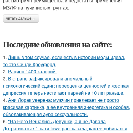
рассмотрим преимущества и недостатки применения
МЗЛФ на пучинистых грунтах.
читать дальше →
Последние обновления на сайте:
1.
Лишь в том случае, если есть в истории моды идеал,
то это Синди Кроуфорд.
2.
Рацион 1400 калорий.
3.
В стране зафиксировали аномальный
психологический сдвиг: переоценка ценностей и жесткая
депрессия теперь настигают парней на 10 лет раньше.
4.
Ани Лорак уверена: мужчин привлекает не просто
красивая картинка, а её внутренняя энергетика и особая,
обволакивающая аура сексуальности.
5.
"На Него Вешались Девушки, а я не Давала
Дотрагиваться": катя Iowa рассказала, как ее добивался