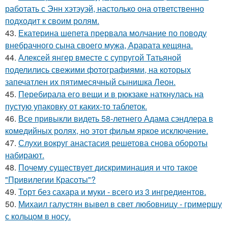
работать с Энн хэтэуэй, настолько она ответственно
подходит к своим ролям.
43.
Екатерина шепета прервала молчание по поводу
внебрачного сына своего мужа, Арарата кещяна.
44.
Алексей янгер вместе с супругой Татьяной
поделились свежими фотографиями, на которых
запечатлен их пятимесячный сынишка Леон.
45.
Перебирала его вещи и в рюкзаке наткнулась на
пустую упаковку от каких-то таблеток.
46.
Все привыкли видеть 58-летнего Адама сэндлера в
комедийных ролях, но этот фильм яркое исключение.
47.
Слухи вокруг анастасия решетова снова обороты
набирают.
48.
Почему существует дискриминация и что такое
"Привилегии Красоты"?
49.
Торт без сахара и муки - всего из 3 ингредиентов.
50.
Михаил галустян вывел в свет любовницу - гримершу
с кольцом в носу.