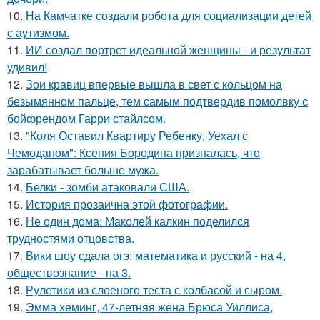
10.
На Камчатке создали робота для социализации детей
с аутизмом.
11.
ИИ создал портрет идеальной женщины - и результат
удивил!
12.
Зои кравиц впервые вышла в свет с кольцом на
безымянном пальце, тем самым подтвердив помолвку с
бойфрендом Гарри стайлсом.
13.
"Коля Оставил Квартиру Ребенку, Уехал с
Чемоданом": Ксения Бородина призналась, что
зарабатывает больше мужа.
14.
Белки - зомби атаковали США.
15.
История прозаична этой фотографии.
16.
Не один дома: Маколей калкин поделился
трудностями отцовства.
17.
Вики шоу сдала огэ: математика и русский - на 4,
обществознание - на 3.
18.
Рулетики из слоеного теста с колбасой и сыром.
19.
Эмма хеминг, 47-летняя жена Брюса Уиллиса,