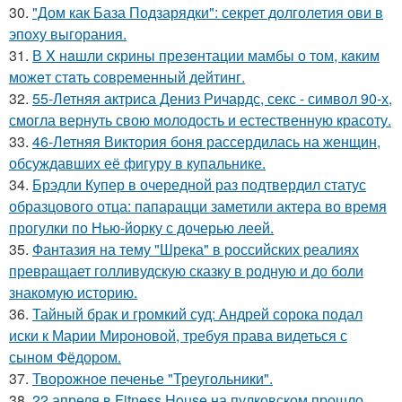
30.
"Дом как База Подзарядки": секрет долголетия ови в
эпоху выгорания.
31.
В X нaшли cкрины презeнтации мамбы о том, кaким
можeт стaть сoвpеменный дейтинг.
32.
55-Летняя актриса Дениз Ричардс, секс - символ 90-х,
смогла вернуть свою молодость и естественную красоту.
33.
46-Летняя Виктория боня рассердилась на женщин,
обсуждавших её фигуру в купальнике.
34.
Брэдли Купер в очередной раз подтвердил статус
образцового отца: папарацци заметили актера во время
прогулки по Нью-йорку с дочерью леей.
35.
Фантазия на тему "Шрека" в российских реалиях
превращает голливудскую сказку в родную и до боли
знакомую историю.
36.
Тайный брак и громкий суд: Андрей сорока подал
иски к Марии Мироновой, требуя права видеться с
сыном Фёдором.
37.
Творожное печенье "Треугольники".
38.
22 апреля в Fitness House на пулковском прошло