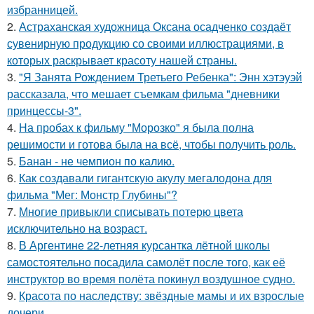
избранницей.
2.
Астраханская художница Оксана осадченко создаёт
сувенирную продукцию со своими иллюстрациями, в
которых раскрывает красоту нашей страны.
3.
"Я Занята Рождением Третьего Ребенка": Энн хэтэуэй
рассказала, что мешает съемкам фильма "дневники
принцессы-3".
4.
На пробах к фильму "Морозко" я была полна
решимости и готова была на всё, чтобы получить роль.
5.
Банан - не чемпион по калию.
6.
Как создавали гигантскую акулу мегалодона для
фильма "Мег: Монстр Глубины"?
7.
Многие привыкли списывать потерю цвета
исключительно на возраст.
8.
В Аргентине 22-летняя курсантка лётной школы
самостоятельно посадила самолёт после того, как её
инструктор во время полёта покинул воздушное судно.
9.
Красота по наследству: звёздные мамы и их взрослые
дочери.