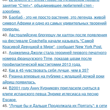
занятие "Степ+", объединившее любителей степ -
аэробики.
39.
Баобаб - это не просто растение, это легенда, живой
символ Африки и одно из самых удивительных творений
природы.
40.
Австралийскую блогершу ли халтон после появления
на фестивале Coachella начали называть "Самой
Красивой Девушкой в Мире", сообщает New York Post.
41.
Анджелина Джоли стала героиней первого печатного
номера французского Time, показав шрам после
профилактической мастэктомии 2013 года.
42.
Как в 45 чувствовать себя лучше, чем в 35?
43.
Рианна впервые на публике с младшей дочкой роки
айриш появилась.
44.
В2001 году Анну Курникову пригласили сняться в
клипе испанского певца Энрике иглесиаса на песню
Escape.
45.
"Лучше бы и Дальше Продолжала их Прятать": в сети