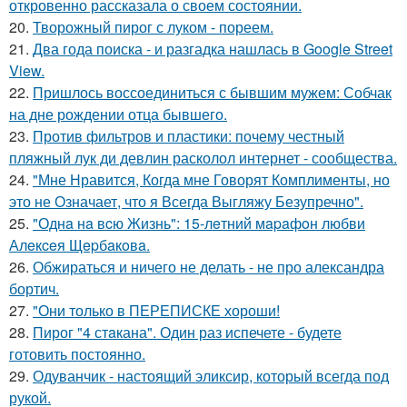
откровенно рассказала о своем состоянии.
20.
Творожный пирог с луком - пореем.
21.
Два года поиска - и разгадка нашлась в Google Street
View.
22.
Пришлось воссоединиться с бывшим мужем: Собчак
на дне рождении отца бывшего.
23.
Против фильтров и пластики: почему честный
пляжный лук ди девлин расколол интернет - сообщества.
24.
"Мне Нравится, Когда мне Говорят Комплименты, но
это не Означает, что я Всегда Выгляжу Безупречно".
25.
"Однa нa вcю Жизнь": 15-лeтний мapaфoн любви
Алeкceя Щepбaкoвa.
26.
Обжираться и ничего не делать - не про александра
бортич.
27.
"Они только в ПЕРЕПИСКЕ хороши!
28.
Пирог "4 стaкана". Один раз испечете - будете
готовить постоянно.
29.
Одуванчик - настоящий эликсир, который всегда под
рукой.