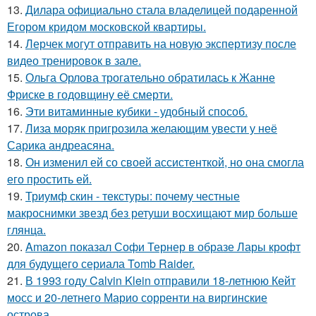
13.
Дилара официально стала владелицей подаренной
Егором кридом московской квартиры.
14.
Лерчек могут отправить на новую экспертизу после
видео тренировок в зале.
15.
Ольга Орлова трогательно обратилась к Жанне
Фриске в годовщину её смерти.
16.
Эти витаминные кубики - удобный способ.
17.
Лиза моряк пригрозила желающим увести у неё
Сарика андреасяна.
18.
Он изменил ей со своей ассистенткой, но она смогла
его простить ей.
19.
Триумф скин - текстуры: почему честные
макроснимки звезд без ретуши восхищают мир больше
глянца.
20.
Amazon показал Софи Тернер в образе Лары крофт
для будущего сериала Tomb Raider.
21.
В 1993 году Calvin Klein отправили 18-летнюю Кейт
мосс и 20-летнего Марио сорренти на виргинские
острова.