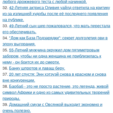
любого дрожжевого теста с любой начинкой.
32.
42-Летняя актриса Оливия уайлд ответила на критику
из-за излишней худобы после её последнего появления
на публике.
33.
49-Летний сын шер пожаловался, что мать перестала
его обеспечивать.
34.
"Дом как База Подзарядки": секрет долголетия ови в
эпоху выгорания.
35.
55-Летний мужчина окружил дом пятиметровым
забором, чтобы ни одна женщина не приблизилась к
нему - он боится их до смерти.
36.
Банку шпротов и лаваш беру.
37.
20 лет спустя: Энн хэтэуэй снова в красном и снова
вне конкуренции.
38.
Баобаб - это не просто растение, это легенда, живой
символ Африки и одно из самых удивительных творений
природы.
39.
Домашний смузи с Овсянкой выходит экономно и
очень полезно.