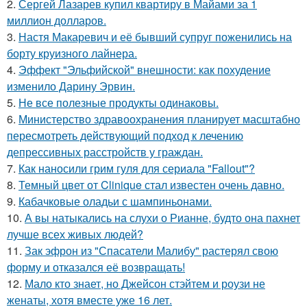
2.
Сергей Лазарев купил квартиру в Майами за 1
миллион долларов.
3.
Настя Макаревич и её бывший супруг поженились на
борту круизного лайнера.
4.
Эффект "Эльфийской" внешности: как похудение
изменило Дарину Эрвин.
5.
Не все полезные продукты одинаковы.
6.
Министерство здравоохранения планирует масштабно
пересмотреть действующий подход к лечению
депрессивных расстройств у граждан.
7.
Как наносили грим гуля для сериала "Fallout"?
8.
Темный цвет от Clinique стал известен очень давно.
9.
Кабачковые оладьи с шампиньонами.
10.
А вы натыкались на слухи о Рианне, будто она пахнет
лучше всех живых людей?
11.
Зак эфрон из "Спасатели Малибу" растерял свою
форму и отказался её возвращать!
12.
Мало кто знает, но Джейсон стэйтем и роузи не
женаты, хотя вместе уже 16 лет.