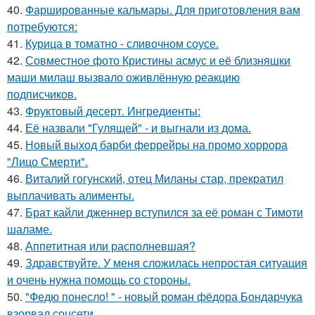
40.
Фаршированные кальмары. Для приготовления вам
потребуются:
41.
Курица в томатно - сливочном соусе.
42.
Совместное фото Кристины асмус и её близняшки
маши милаш вызвало оживлённую реакцию
подписчиков.
43.
Фруктовый десерт. Ингредиенты:
44.
Её назвали "Гулящей" - и выгнали из дома.
45.
Новый выход барби феррейры на промо хоррора
"Лицо Смерти".
46.
Виталий гогунский, отец Миланы стар, прекратил
выплачивать алименты.
47.
Брат кайли дженнер вступился за её роман с Тимоти
шаламе.
48.
Аппетитная или располневшая?
49.
Здравствуйте. У меня сложилась непростая ситуация
и очень нужна помощь со стороны.
50.
"Федю понесло! " - новый роман фёдора Бондарчука
взорвал соцсети.