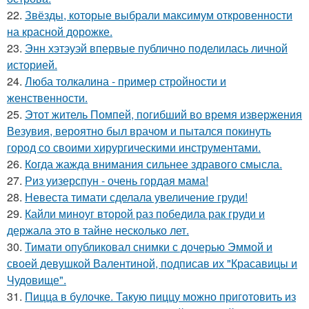
22.
Звёзды, которые выбрали максимум откровенности
на красной дорожке.
23.
Энн хэтэуэй впервые публично поделилась личной
историей.
24.
Люба толкалина - пример стройности и
женственности.
25.
Этот житель Помпей, погибший во время извержения
Везувия, вероятно был врачом и пытался покинуть
город со своими хирургическими инструментами.
26.
Когда жажда внимания сильнее здравого смысла.
27.
Риз уизерспун - очень гордая мама!
28.
Невеста тимати сделала увеличение груди!
29.
Кайли миноуг второй раз победила рак груди и
держала это в тайне несколько лет.
30.
Тимати опубликовал снимки с дочерью Эммой и
своей девушкой Валентиной, подписав их "Красавицы и
Чудовище".
31.
Пицца в булочке. Такую пиццу можно приготовить из