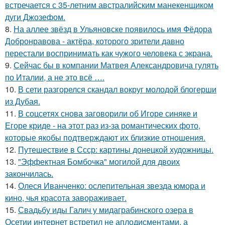
встречается с 35-летним австралийским манекенщиком
дуги Джозефом.
8.
На аллее звёзд в Ульяновске появилось имя Фёдора
Добронравова - актёра, которого зрители давно
перестали воспринимать как чужого человека с экрана.
9.
Сейчас бы в компании Матвея Александровича гулять
по Италии, а не это всё ….
10.
В сети разгорелся скандал вокруг молодой блогерши
из Дубая.
11.
В соцсетях снова заговорили об Игоре синяке и
Егоре криде - на этот раз из-за романтических фото,
которые якобы подтверждают их близкие отношения.
12.
Путешествие в Ссср: картины донецкой художницы.
13.
"Эффектная Бомбочка" могилой для двоих
закончилась.
14.
Олеся Иванченко: ослепительная звезда юмора и
кино, чья красота завораживает.
15.
Свадьбу иды Галич у мидаграбинского озера в
Осетии интернет встретил не аплодисментами, а