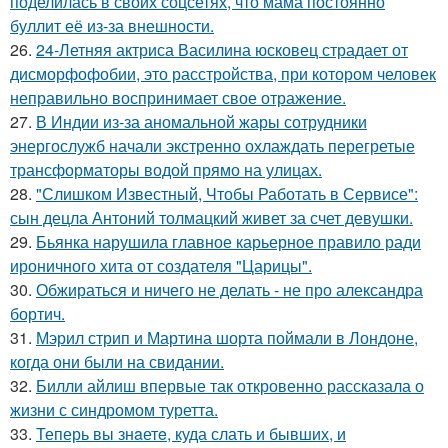
поделилась в своих соцсетях, что мама постоянно
буллит её из-за внешности.
26.
24-Летняя актриса Василина юсковец страдает от
дисморфофобии, это расстройства, при котором человек
неправильно воспринимает свое отражение.
27.
В Индии из-за аномальной жары сотрудники
энергослужб начали экстренно охлаждать перегретые
трансформаторы водой прямо на улицах.
28.
"Слишком Известный, Чтобы Работать в Сервисе":
сын децла Антоний толмацкий живет за счет девушки.
29.
Бьянка нарушила главное карьерное правило ради
ироничного хита от создателя "Царицы".
30.
Обжираться и ничего не делать - не про александра
бортич.
31.
Мэрил стрип и Мартина шорта поймали в Лондоне,
когда они были на свидании.
32.
Билли айлиш впервые так откровенно рассказала о
жизни с синдромом туретта.
33.
Теперь вы знaетe, куда слать и бывших, и