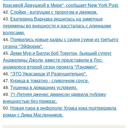
Красивой Девушкой в Мире", сообщает New York Post.
42.
Слойки - ватрушки с творогом и джемом.
43.
Екатерина Варнава решилась на заметные
перемены во внешности и рассталась с длинными
волосами.
44.
Появились новые кадры с сидни суини из третьего
сезона "Эйфории".
45.
Деми Мур и Билли боб Торнтон, бывший супруг
Анджелины Джоли, вместе представили в Лос-
анджелесе второй сезон проекта "Лэндмен".
46.
"ЭТО Ужасающе И Разрушительно".
47.
Курица в томатно - сливочном соусе.
48.
Тушенка в домашних условиях.
49.
71-Летняя дженис дикинсон удивила публику
внешностью без прикрас.
50.
Новая пара в инфополе: Клава кока подтвердила
роман с Дима Масленников.