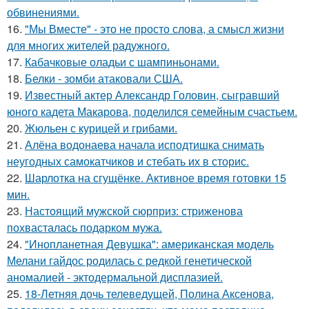
обвинениями.
16.
"Мы Вместе" - это не просто слова, а смысл жизни
для многих жителей радужного.
17.
Кабачковые оладьи с шампиньонами.
18.
Белки - зомби атаковали США.
19.
Известный актер Александр Головин, сыгравший
юного кадета Макарова, поделился семейным счастьем.
20.
Жюльен с курицей и грибами.
21.
Алёна водонаева начала исподтишка снимать
неугодных самокатчиков и стебать их в сторис.
22.
Шарлотка на сгущёнке. Активное время готовки 15
мин.
23.
Настоящий мужской сюрприз: стриженова
похвасталась подарком мужа.
24.
"Инопланетная Девушка": американская модель
Мелани гайдос родилась с редкой генетической
аномалией - эктодермальной дисплазией.
25.
18-Летняя дочь телеведущей, Полина Аксенова,