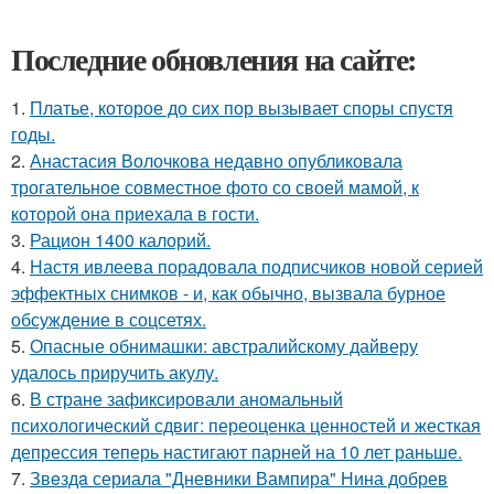
Последние обновления на сайте:
1.
Платье, которое до сих пор вызывает споры спустя
годы.
2.
Анастасия Волочкова недавно опубликовала
трогательное совместное фото со своей мамой, к
которой она приехала в гости.
3.
Рацион 1400 калорий.
4.
Настя ивлеева порадовала подписчиков новой серией
эффектных снимков - и, как обычно, вызвала бурное
обсуждение в соцсетях.
5.
Опасные обнимашки: австралийскому дайверу
удалось приручить акулу.
6.
В стране зафиксировали аномальный
психологический сдвиг: переоценка ценностей и жесткая
депрессия теперь настигают парней на 10 лет раньше.
7.
Звeздa сериала "Дневники Вампира" Нина добрев