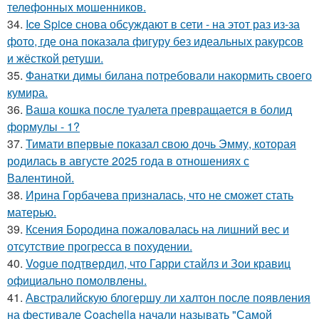
телeфонныx мошенников.
34.
Ice Spice снова обсуждают в сети - на этот раз из-за
фото, где она показала фигуру без идеальных ракурсов
и жёсткой ретуши.
35.
Фанатки димы билана потребовали накормить своего
кумира.
36.
Ваша кошка после туалета превращается в болид
формулы - 1?
37.
Тимати впервые показал свою дочь Эмму, которая
родилась в августе 2025 года в отношениях с
Валентиной.
38.
Ирина Горбачева призналась, что не сможет стать
матерью.
39.
Ксения Бородина пожаловалась на лишний вес и
отсутствие прогресса в похудении.
40.
Vogue подтвердил, что Гарри стайлз и Зои кравиц
официально помолвлены.
41.
Австралийскую блогершу ли халтон после появления
на фестивале Coachella начали называть "Самой