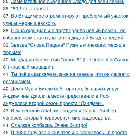
35.
Замечательное обеденное блюдо для всей семьи.
36.
"80 Лет, а гоняет!
37.
Во Владимире отремонтируют проблемный участок
улицы Чернышевского.
38.
Нюша официально подтвердила новый роман - её
избранником стал музыкант и диджей Влад ханецкий.
39.
Звезда "Слова Пацана" Рузиль минекаев: месяц в
тюрьме!
40.
Мандарин Клементин "Amoa 8" (C. Clementina"Amoa
8") красный мандарин.
41.
Ты пьёшь каркаде и даже не знаешь, что он делает с
организмом.
42.
Деми Мур и Билли боб Торнтон, бывший супруг
Анджелины Джоли, вместе представили в Лос-
анджелесе второй сезон проекта "Лэндмен".
43.
В маленькой Алабаме родился Чарльз Уилбер -
человек, который перевернул мир садоводства.
44.
Сладкая колбаска. Очень быстро!
45.
В 2020 году всё окончательно сломалось - я просто