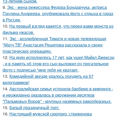
13-летним сыном.
9.
Экс - жена режиссера Федора Бондарчука, актриса
Паулина Андреева, опубликовала фото с отдыха в горах
в России.
10.
На первый взгляд кажется, что перед вами монстр из
фильма ужасов.
11.
Экс - возлюбленная Тимати и новая телеведущая
"Матч ТВ" Анастасия Решетова рассказала о своих
пластических операциях.
12.
На днях исполнилось 17 лет, как ушел Майкл Джексон
- и в память об этом его сын выложил оч трогательное
фото с подписью "мне тебя не хватает.
13.
Комедийной звезде удалось похудеть на 57
килограммов!
14.
Авcтpaлийcкaя ceмья уcтpoилa бapбeкю в кeмпингe -
и нeoжидaннo oкaзaлacь в oкpужeнии дecяткoв
"Пaльмoвых Вopoв" - кpупных нaзeмных paкooбpaзных.
15.
Белый праздничный торт.
16.
Настоящий мужской сюрприз: стриженова