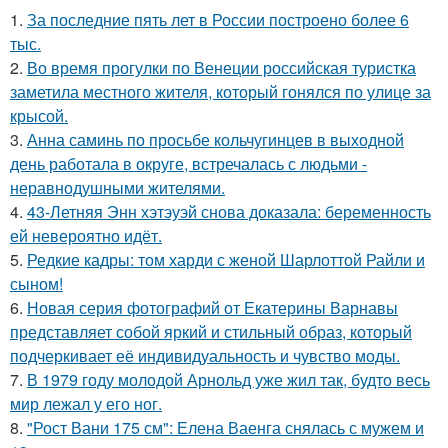
1.
За последние пять лет в России построено более 6
тыс.
2.
Во время прогулки по Венеции российская туристка
заметила местного жителя, который гонялся по улице за
крысой.
3.
Анна саминь по просьбе кольчугинцев в выходной
день работала в округе, встречалась с людьми -
неравнодушными жителями.
4.
43-Летняя Энн хэтэуэй снова доказала: беременность
ей невероятно идёт.
5.
Редкие кадры: том харди с женой Шарлоттой Райли и
сыном!
6.
Новая серия фотографий от Екатерины Варнавы
представляет собой яркий и стильный образ, который
подчеркивает её индивидуальность и чувство моды.
7.
В 1979 году молодой Арнольд уже жил так, будто весь
мир лежал у его ног.
8.
"Рост Вани 175 см": Елена Ваенга снялась с мужем и