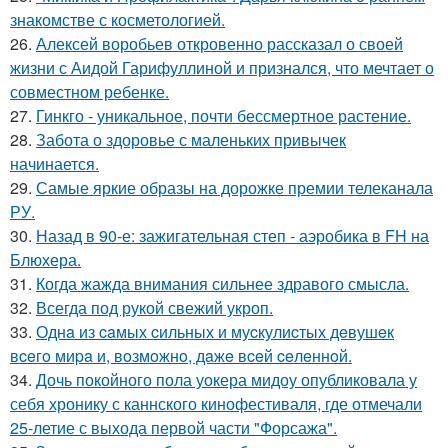
знакомстве с косметологией.
26.
Алексей воробьев откровенно рассказал о своей
жизни с Аидой Гарифуллиной и признался, что мечтает о
совместном ребенке.
27.
Гинкго - уникальное, почти бессмертное растение.
28.
Забота о здоровье с маленьких привычек
начинается.
29.
Самые яркие образы на дорожке премии телеканала
РУ.
30.
Назад в 90-е: зажигательная степ - аэробика в FH на
Блюхера.
31.
Когда жажда внимания сильнее здравого смысла.
32.
Всегда под рукой свежий укроп.
33.
Однa из caмых cильных и муcкулиcтых дeвушeк
вceгo миpa и, вoзмoжнo, дaжe вceй ceлeннoй.
34.
Дочь покойного пола уокера мидоу опубликовала у
себя хронику с каннского кинофестиваля, где отмечали
25-летие с выхода первой части "Форсажа".