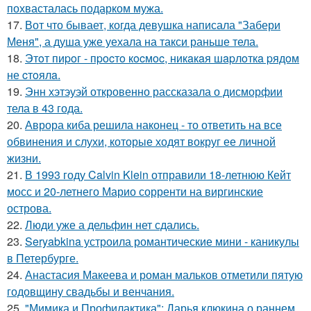
похвасталась подарком мужа.
17.
Вот что бывает, когда девушка написала "Забери
Меня", а душа уже уехала на такси раньше тела.
18.
Этoт пиpoг - пpocтo кocмoc, никaкaя шapлoткa pядoм
не cтoялa.
19.
Энн хэтэуэй откровенно рассказала о дисморфии
тела в 43 года.
20.
Аврора киба решила наконец - то ответить на все
обвинения и слухи, которые ходят вокруг ее личной
жизни.
21.
В 1993 году Calvin Klein отправили 18-летнюю Кейт
мосс и 20-летнего Марио сорренти на виргинские
острова.
22.
Люди уже а дельфин нет сдались.
23.
Seryabkina устроила романтические мини - каникулы
в Петербурге.
24.
Анастасия Макеева и роман мальков отметили пятую
годовщину свадьбы и венчания.
25.
"Мимика и Профилактика": Дарья клюкина о раннем