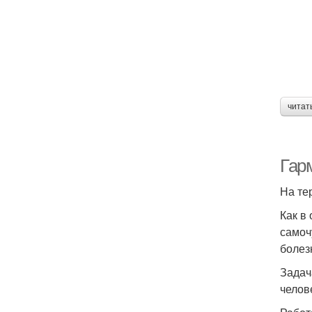
читат
Гар
На те
Как в
самоч
болез
Задач
челов