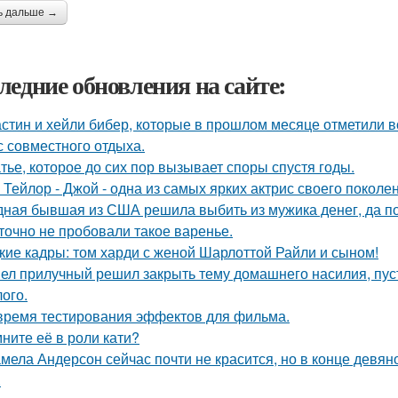
ь дальше →
ледние обновления на сайте:
стин и хейли бибер, которые в прошлом месяце отметили 
с совместного отдыха.
тье, которое до сих пор вызывает споры спустя годы.
 Тейлор - Джой - одна из самых ярких актрис своего поколе
ная бывшая из США решила выбить из мужика денег, да по 
точно не пробовали такое варенье.
кие кадры: том харди с женой Шарлоттой Райли и сыном!
ел прилучный решил закрыть тему домашнего насилия, пуст
ого.
время тестирования эффектов для фильма.
ните её в роли кати?
мела Андерсон сейчас почти не красится, но в конце девян
.