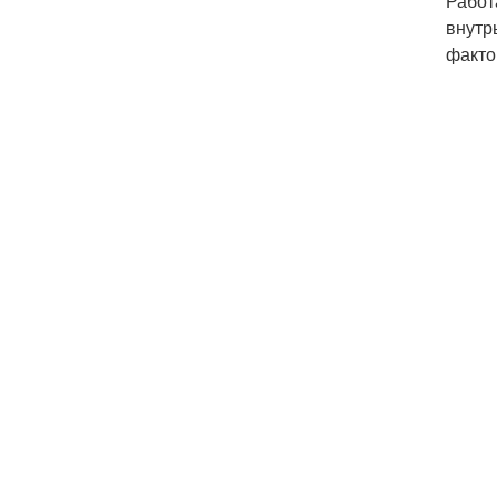
Работ
внутр
факто