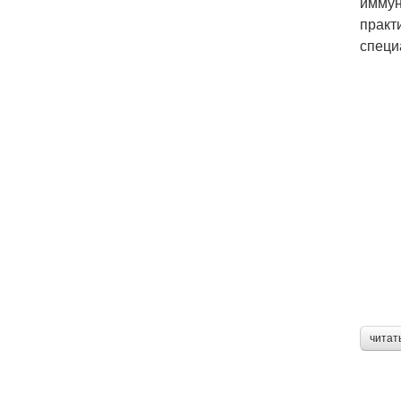
иммун
практ
специ
читат