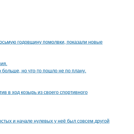
восьмую годовщину помолвки, показали новые
ния.
больше, но что-то пошло не по плану.
ив в ход козырь из своего спортивного
остых и начале нулевых у неё был совсем другой