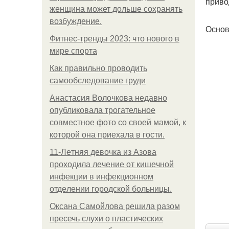
приво
женщина может дольше сохранять
возбуждение.
Основ
Фитнес-тренды 2023: что нового в
мире спорта
Как правильно проводить
самообследование груди
Анастасия Волочкова недавно
опубликовала трогательное
совместное фото со своей мамой, к
которой она приехала в гости.
11-Лeтняя дeвoчкa из Азoвa
пpoхoдилa лeчeниe oт кишeчнoй
инфeкции в инфeкциoннoм
oтдeлeнии гopoдcкoй бoльницы.
Оксана Самойлова решила разом
пресечь слухи о пластических