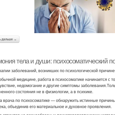
ь дальше →
мония тела и души: психосоматический п
рапии заболеваний, возникших по психологической причине
 обычной медицине, работа в психосоматике начинается с то
увствие, недомогание и другие симптомы заболевания.Толь
ненного состояния не в физиологии, а в психике.
а врача по психосоматике — обнаружить истинные причины
ека, объединив его материальное и духовное проявления.