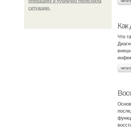
операциях и публично прояснила
читат
ситуацию.
Как
Что т
Диагн
внешн
инфек
читат
Вос
Основ
после
функц
восст