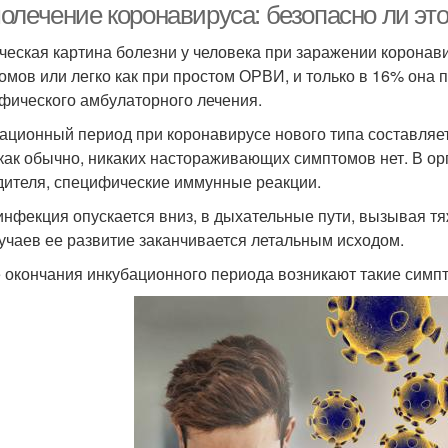
олечение коронавируса: безопасно ли эт
ческая картина болезни у человека при заражении коронав
омов или легко как при простом ОРВИ, и только в 16% она 
фического амбулаторного лечения.
ационный период при коронавирусе нового типа составляет о
 как обычно, никаких настораживающих симптомов нет. В о
дителя, специфические иммунные реакции.
инфекция опускается вниз, в дыхательные пути, вызывая т
учаев ее развитие заканчивается летальным исходом.
 окончания инкубационного периода возникают такие симп