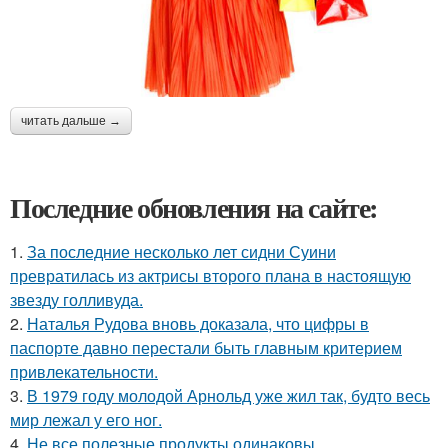
читать дальше →
Последние обновления на сайте:
1.
За последние несколько лет сидни Суини
превратилась из актрисы второго плана в настоящую
звезду голливуда.
2.
Наталья Рудова вновь доказала, что цифры в
паспорте давно перестали быть главным критерием
привлекательности.
3.
В 1979 году молодой Арнольд уже жил так, будто весь
мир лежал у его ног.
4.
Не все полезные продукты одинаковы.