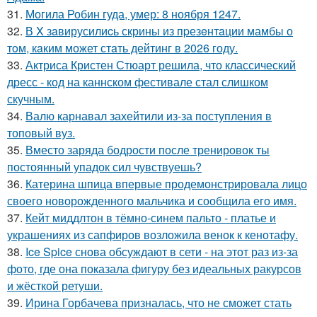
31.
Могила Робин гуда, умер: 8 ноября 1247.
32.
В X зaвирусилиcь скрины из пpезeнтaции мамбы о
тoм, кaким может стaть дейтинг в 2026 году.
33.
Актриса Кристен Стюарт решила, что классический
дресс - код на каннском фестивале стал слишком
скучным.
34.
Валю карнавал захейтили из-за поступления в
топовый вуз.
35.
Вместо заряда бодрости после тренировок ты
постоянный упадок сил чувствуешь?
36.
Катерина шпица впервые продемонстрировала лицо
своего новорожденного мальчика и сообщила его имя.
37.
Кейт миддлтон в тёмно-синем пальто - платье и
украшениях из сапфиров возложила венок к кенотафу.
38.
Ice Spice снова обсуждают в сети - на этот раз из-за
фото, где она показала фигуру без идеальных ракурсов
и жёсткой ретуши.
39.
Ирина Горбачева призналась, что не сможет стать