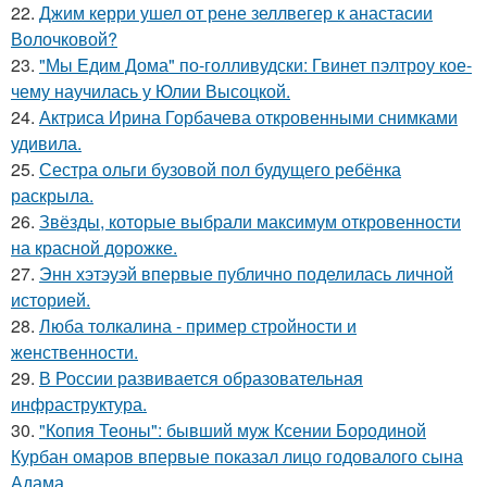
22.
Джим керри ушел от рене зеллвегер к анастасии
Волочковой?
23.
"Мы Едим Дома" по-голливудски: Гвинет пэлтроу кое-
чему научилась у Юлии Высоцкой.
24.
Актриса Ирина Горбачева откровенными снимками
удивила.
25.
Сестра ольги бузовой пол будущего ребёнка
раскрыла.
26.
Звёзды, которые выбрали максимум откровенности
на красной дорожке.
27.
Энн хэтэуэй впервые публично поделилась личной
историей.
28.
Люба толкалина - пример стройности и
женственности.
29.
В России развивается образовательная
инфраструктура.
30.
"Копия Теоны": бывший муж Ксении Бородиной
Курбан омаров впервые показал лицо годовалого сына
Адама.