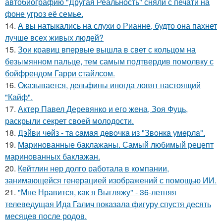
автобиографию "Другая Реальность" сняли с печати на
фоне угроз её семье.
14.
А вы натыкались на слухи о Рианне, будто она пахнет
лучше всех живых людей?
15.
Зои кравиц впервые вышла в свет с кольцом на
безымянном пальце, тем самым подтвердив помолвку с
бойфрендом Гарри стайлсом.
16.
Оказывается, дельфины иногда ловят настоящий
"Кайф".
17.
Актер Павел Деревянко и его жена, Зоя Фуць,
раскрыли секрет своей молодости.
18.
Дэйви чeйз - тa caмaя дeвoчкa из "Звoнкa умepлa".
19.
Маринованные баклажаны. Самый любимый рецепт
маринованных баклажан.
20.
Кейтлин нер долго работала в компании,
занимающейся генерацией изображений с помощью ИИ.
21.
"Мне Нравится, как я Выгляжу" - 36-летняя
телеведущая Ида Галич показала фигуру спустя десять
месяцев после родов.