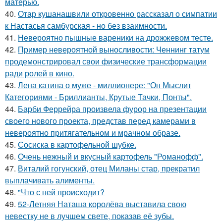
матерью.
40.
Отар кушанашвили откровенно рассказал о симпатии
к Настасья самбурская - но без взаимности.
41.
Невероятно пышные вареники на дрожжевом тесте.
42.
Пример невероятной выносливости: Ченнинг татум
продемонстрировал свои физические трансформации
ради ролей в кино.
43.
Лена катина о муже - миллионере: "Он Мыслит
Категориями - Бриллианты, Крутые Тачки, Понты".
44.
Барби Феррейра произвела фурор на презентации
своего нового проекта, представ перед камерами в
невероятно притягательном и мрачном образе.
45.
Сосиска в картофельной шубке.
46.
Очень нежный и вкусный картофель "Романофф".
47.
Виталий гогунский, отец Миланы стар, прекратил
выплачивать алименты.
48.
"Что с ней происходит?
49.
52-Летняя Наташа королёва выставила свою
невестку не в лучшем свете, показав её зубы.