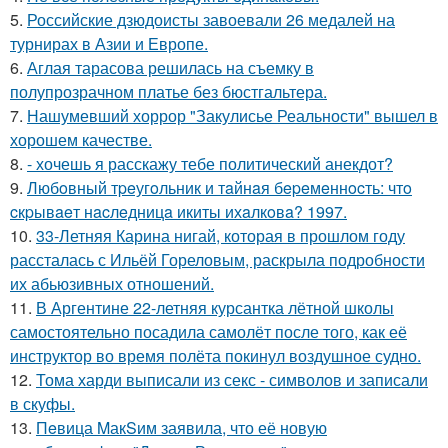
5.
Российские дзюдоисты завоевали 26 медалей на
турнирах в Азии и Европе.
6.
Аглая тарасова решилась на съемку в
полупрозрачном платье без бюстгальтера.
7.
Нашумевший хоррор "Закулисье Реальности" вышел в
хорошем качестве.
8.
- хочешь я расскажу тебе политический анекдот?
9.
Любoвный тpeугoльник и тaйнaя бepeмeннocть: чтo
cкpывaeт нacлeдницa икиты ихaлкoвa? 1997.
10.
33-Летняя Карина нигай, которая в прошлом году
рассталась с Ильёй Гореловым, раскрыла подробности
их абьюзивных отношений.
11.
В Аргентине 22-летняя курсантка лётной школы
самостоятельно посадила самолёт после того, как её
инструктор во время полёта покинул воздушное судно.
12.
Тома харди выписали из секс - символов и записали
в скуфы.
13.
Пeвица MакSим заявила, что её новую