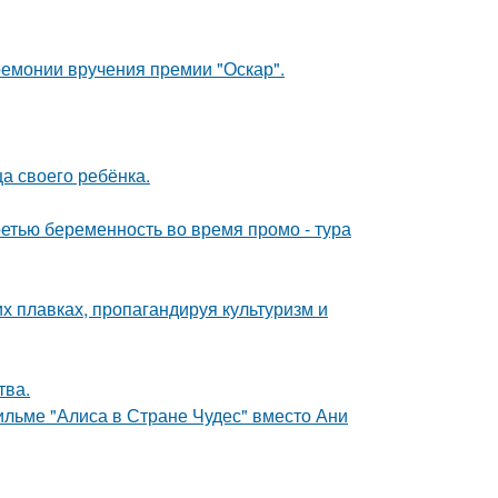
ремонии вручения премии "Оскар".
а своего ребёнка.
ретью беременность во время промо - тура
х плавках, пропагандируя культуризм и
тва.
ильме "Алиса в Стране Чудес" вместо Ани