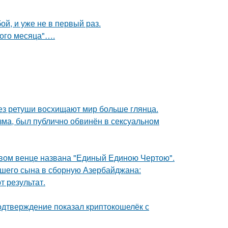
й, и уже не в первый раз.
вого месяца"….
без ретуши восхищают мир больше глянца.
зма, был публично обвинён в сексуальном
овом венце названа "Единый Единою Чертою".
шего сына в сборную Азербайджана:
 результат.
одтверждение показал криптокошелёк с