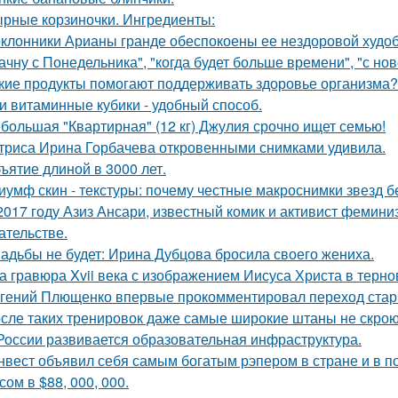
рные корзиночки. Ингредиенты:
клонники Арианы гранде обеспокоены ее нездоровой худобо
ачну с Понедельника", "когда будет больше времени", "с но
кие продукты помогают поддерживать здоровье организма?
и витаминные кубики - удобный способ.
большая "Квартирная" (12 кг) Джулия срочно ищет семью!
триса Ирина Горбачева откровенными снимками удивила.
ъятие длиной в 3000 лет.
иумф скин - текстуры: почему честные макроснимки звезд 
2017 году Азиз Ансари, известный комик и активист фемини
ательстве.
адьбы не будет: Ирина Дубцова бросила своего жениха.
а гравюра Xvii века с изображением Иисуса Христа в терн
гений Плющенко впервые прокомментировал переход стар
сле таких тренировок даже самые широкие штаны не скроют
России развивается образовательная инфраструктура.
нвест объявил себя самым богатым рэпером в стране и в п
ом в $88, 000, 000.