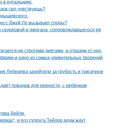
 в купальнике.
док сил чувствуешь?
рнышевского.
ресс Джей Ло вызывает споры?
ы седоковой и джигана, сопровождавшегося её
гается не строгими диетами, а отказом от них.
 Африки и одно из самых удивительных творений
я Лебедева захейтили за грубость и токсичное
 даёт поводов для ревности, с ребёнком
тома Дейли.
ерках", и его супруга Тейлор доум ждут