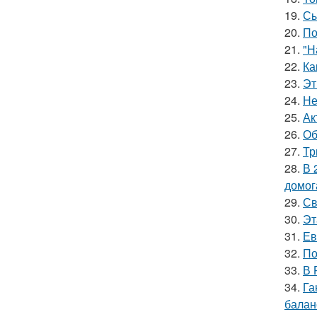
19.
Сы
20.
По
21.
"Н
22.
Ка
23.
Эт
24.
Не
25.
Ак
26.
Об
27.
Тр
28.
В 
домог
29.
Св
30.
Эт
31.
Ев
32.
По
33.
В 
34.
Га
баланс