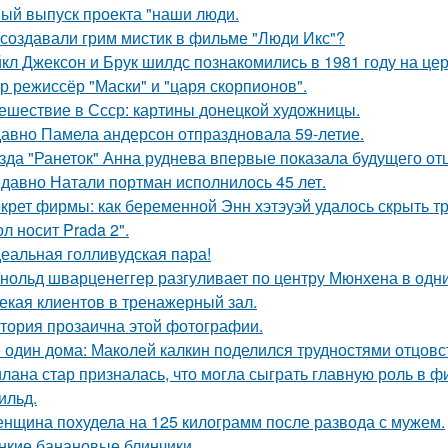
ый выпуск проекта "наши люди.
 создавали грим мистик в фильме "Люди Икс"?
кл Джексон и Брук шилдс познакомились в 1981 году на це
р режиссёр "Маски" и "царя скорпионов".
ешествие в Ссср: картины донецкой художницы.
авно Памела андерсон отпраздновала 59-летие.
зда "Ранеток" Анна руднева впервые показала будущего отц
давно Натали портман исполнилось 45 лет.
крет фирмы: как беременной Энн хэтэуэй удалось скрыть т
л носит Prada 2".
еальная голливудская пара!
нольд шварценеггер разгуливает по центру Мюнхена в одни
екая клиентов в тренажерный зал.
тория прозаична этой фотографии.
 один дома: Маколей калкин поделился трудностями отцовс
лана стар призналась, что могла сыграть главную роль в ф
ильд.
нщина похудела на 125 килограмм после развода с мужем.
нкие банановые блинчики.