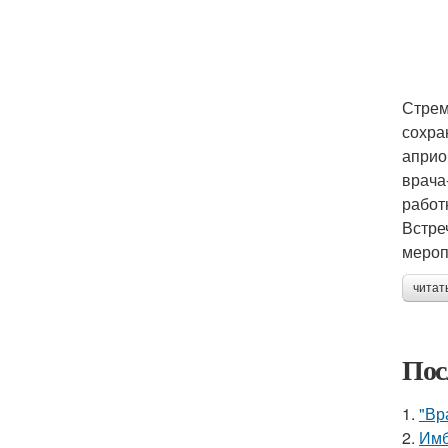
Стрем
сохра
априо
врача
работ
Встре
мероп
читат
Пос
1.
"Вр
2.
Имб