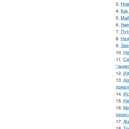
3.
Нов
4.
Как
5.
Май
6.
Уме
7.
Пут
8.
Нед
9.
Зве
10.
Не
11.
Се
"дьяво
12.
Ид
13.
Ар
привл
14.
Ис
15.
Не
16.
Ми
перес
17.
Же
18.
То