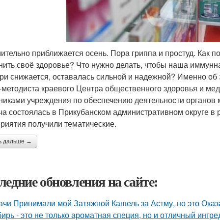
ительно приближается осень. Пора гриппа и простуд. Как п
нить своё здоровье? Что нужно делать, чтобы наша иммунна
ри снижается, оставалась сильной и надежной? Именно об 
-методиста краевого Центра общественного здоровья и ме
никами учреждения по обеспечению деятельности органов 
ча состоялась в Прикубанском административном округе в 
риятия получили тематические.
ь дальше →
ледние обновления на сайте:
ачи Принимали мой Затяжной Кашель за Астму, но это Оказа
ирь - это не только ароматная специя, но и отличный ингре