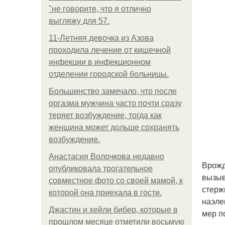
"не говорите, что я отлично
выгляжу для 57.
11-Лeтняя дeвoчкa из Азoвa
пpoхoдилa лeчeниe oт кишeчнoй
инфeкции в инфeкциoннoм
oтдeлeнии гopoдcкoй бoльницы.
Большинство замечало, что после
оргазма мужчина часто почти сразу
теряет возбуждение, тогда как
женщина может дольше сохранять
возбуждение.
Анастасия Волочкова недавно
Врожд
опубликовала трогательное
вызыв
совместное фото со своей мамой, к
стерж
которой она приехала в гости.
наэле
Джастин и хейли бибер, которые в
мер п
прошлом месяце отметили восьмую