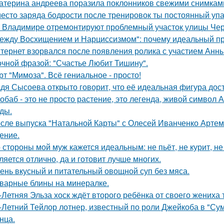
атерина андреева поразила поклонников свежими снимками
есто заряда бодрости после тренировок ты постоянный упа
 Владимире отремонтируют проблемный участок улицы Че
ежду Восхищением и Нарциссизмом": почему идеальный п
тернет взорвался после появления ролика с участием Анн
очной фразой: "Счастье Любит Тишину".
рт "Мимоза". Всё гениальное - просто!
дя Сысоева открыто говорит, что её идеальная фигура дости
обаб - это не просто растение, это легенда, живой символ
ды.
сле выпуска "Натальной Карты" с Олесей Иванченко Артеми
ение.
 стороны мой муж кажется идеальным: не пьёт, не курит, не
ляется отлично, да и готовит лучше многих.
ень вкусный и питательный овощной суп без мяса.
варные блины на минералке.
-Летняя Эльза хоск ждёт второго ребёнка от своего жениха 
-Летний Тейлор лотнер, известный по роли Джейкоба в "Сум
нца.