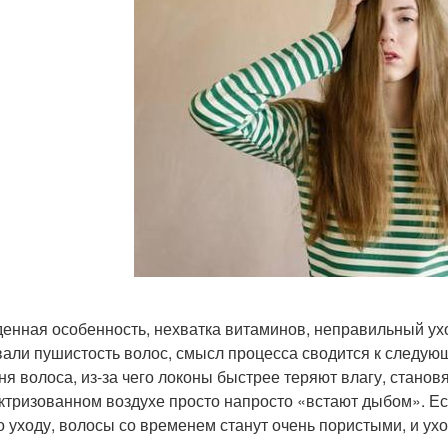
енная особенность, нехватка витаминов, неправильный ух
али пушистость волос, смысл процесса сводится к следующ
ня волоса, из-за чего локоны быстрее теряют влагу, становя
ктризованном воздухе просто напросто «встают дыбом». Е
о уходу, волосы со временем станут очень пористыми, и ух