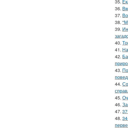
35.
Ек
36.
Вм
37.
Во
38.
"М
39.
Ин
загад
40.
То
41.
На
42.
Ба
приро
43.
По
повед
44.
Со
справ
45.
Оч
46.
За
47.
37
48.
34
перве