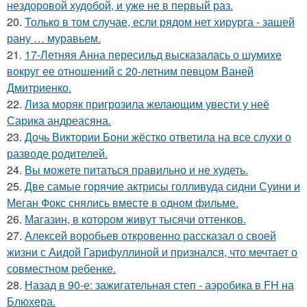
нездоровой худобой, и уже не в первый раз.
20.
Только в том случае, если рядом нет хирурга - зашей
рану … муравьем.
21.
17-Летняя Анна пересильд высказалась о шумихе
вокруг ее отношений с 20-летним певцом Ваней
Дмитриенко.
22.
Лиза моряк пригрозила желающим увести у неё
Сарика андреасяна.
23.
Дочь Виктории Бони жёстко ответила на все слухи о
разводе родителей.
24.
Вы можете питаться правильно и не худеть.
25.
Две самые горячие актрисы голливуда сидни Суини и
Меган Фокс снялись вместе в одном фильме.
26.
Магазин, в котором живут тысячи оттенков.
27.
Алексей воробьев откровенно рассказал о своей
жизни с Аидой Гарифуллиной и признался, что мечтает о
совместном ребенке.
28.
Назад в 90-е: зажигательная степ - аэробика в FH на
Блюхера.