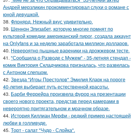
Андрей мерзликин прокомментировал слухи о романе с
юной девушкой.
38.
Флонярд. Нежный вкус удивительно.
39.
Шеннон Элизабет, которую многие помнят по
культовой комедии американский пирог, создала аккаунт
на Onlyfans и за неделю заработала миллион долларов.
40.
Невероятно пышные вареники на дрожжевом тесте.
41.
"Сообщила о Разводе с Мужем" - 35-летняя стендап -
комик Виктория Складчикова призналась, что развелась
с Антоном слепцом.
42.
Звезда "Игры Престолов" Эмилия Кларк на пороге
40-летия выбирает путь естественной красоты.
43.
Барби Феррейра произвела фурор на презентации
своего нового проекта, представ перед камерами в
невероятно притягательном и мрачном образе.
44.
История Киллиан Мерфи - редкий пример настоящей
любви в голливуде.
45.
Торт - салат "Чудо - Слойка".