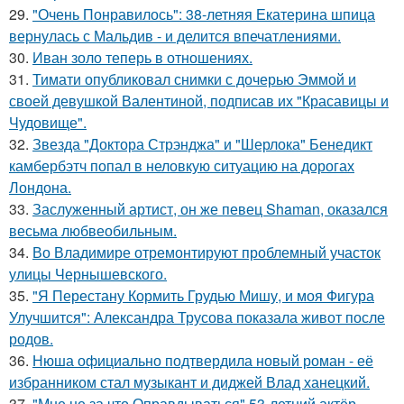
29.
"Очень Понравилось": 38-летняя Екатерина шпица
вернулась с Мальдив - и делится впечатлениями.
30.
Иван золо теперь в отношениях.
31.
Тимати опубликовал снимки с дочерью Эммой и
своей девушкой Валентиной, подписав их "Красавицы и
Чудовище".
32.
Звезда "Доктора Стрэнджа" и "Шерлока" Бенедикт
камбербэтч попал в неловкую ситуацию на дорогах
Лондона.
33.
Заслуженный артист, он же певец Shaman, оказался
весьма любвеобильным.
34.
Во Владимире отремонтируют проблемный участок
улицы Чернышевского.
35.
"Я Перестану Кормить Грудью Мишу, и моя Фигура
Улучшится": Александра Трусова показала живот после
родов.
36.
Нюша официально подтвердила новый роман - её
избранником стал музыкант и диджей Влад ханецкий.
37.
"Мне не за что Оправдываться" 53-летний актёр