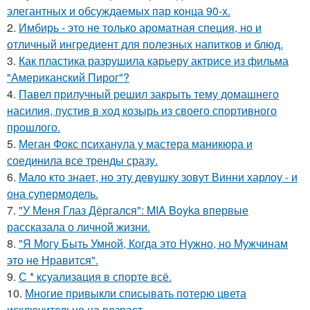
элегантных и обсуждаемых пар конца 90-х.
2.
Имбирь - это не только ароматная специя, но и
отличный ингредиент для полезных напитков и блюд.
3.
Как пластика разрушила карьеру актрисе из фильма
"Американский Пирог"?
4.
Павел прилучный решил закрыть тему домашнего
насилия, пустив в ход козырь из своего спортивного
прошлого.
5.
Меган Фокс психанула у мастера маникюра и
соединила все тренды сразу.
6.
Мало кто знает, но эту девушку зовут Винни харлоу - и
она супермодель.
7.
"У Меня Глаз Дёргался": MIA Boyka впервые
рассказала о личной жизни.
8.
"Я Могу Быть Умной, Когда это Нужно, но Мужчинам
это не Нравится".
9.
С * ксуализация в спорте всё.
10.
Многие привыкли списывать потерю цвета
исключительно на возраст.