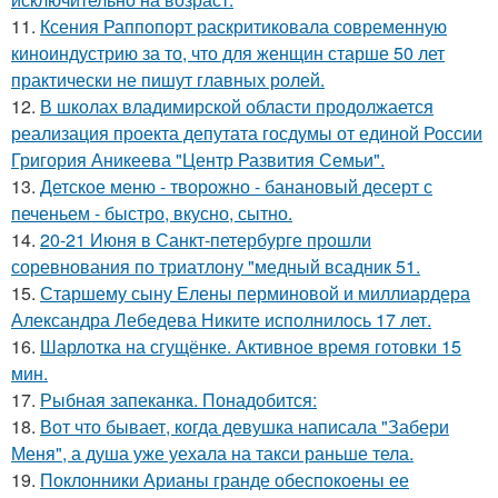
11.
Ксения Раппопорт раскритиковала современную
киноиндустрию за то, что для женщин старше 50 лет
практически не пишут главных ролей.
12.
В школах владимирской области продолжается
реализация проекта депутата госдумы от единой России
Григория Аникеева "Центр Развития Семьи".
13.
Детское меню - творожно - банановый десерт с
печеньем - быстро, вкусно, сытно.
14.
20-21 Июня в Санкт-петербурге прошли
соревнования по триатлону "медный всадник 51.
15.
Старшему сыну Елены перминовой и миллиардера
Александра Лебедева Никите исполнилось 17 лет.
16.
Шарлотка на сгущёнке. Активное время готовки 15
мин.
17.
Рыбная запеканка. Понадобится:
18.
Вот что бывает, когда девушка написала "Забери
Меня", а душа уже уехала на такси раньше тела.
19.
Поклонники Арианы гранде обеспокоены ее