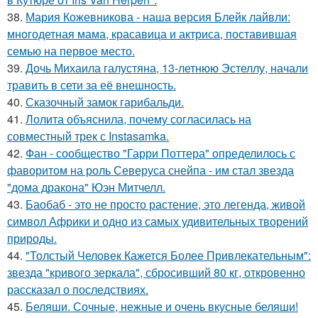
38.
Мария Кожевникова - наша версия Блейк лайвли:
многодетная мама, красавица и актриса, поставившая
семью на первое место.
39.
Дочь Михаила галустяна, 13-летнюю Эстеллу, начали
травить в сети за её внешность.
40.
Сказочный замок гарибальди.
41.
Лолита объяснила, почему согласилась на
совместный трек с Instasamka.
42.
Фан - сообщество "Гарри Поттера" определилось с
фаворитом на роль Северуса снейпа - им стал звезда
"дома дракона" Юэн Митчелл.
43.
Баобаб - это не просто растение, это легенда, живой
символ Африки и одно из самых удивительных творений
природы.
44.
"Толстый Человек Кажется Более Привлекательным":
звезда "кривого зеркала", сбросивший 80 кг, откровенно
рассказал о последствиях.
45.
Беляши. Сочные, нежные и очень вкусные беляши!