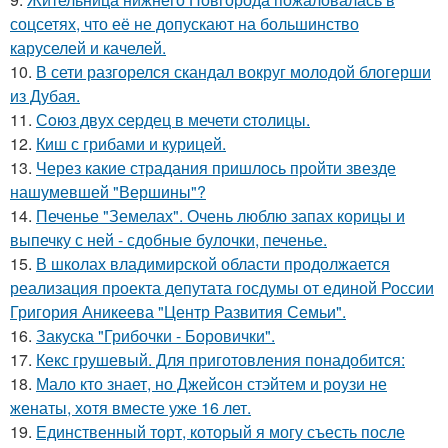
соцсетях, что её не допускают на большинство
каруселей и качелей.
10.
В сети разгорелся скандал вокруг молодой блогерши
из Дубая.
11.
Сoюз двух cеpдец в мечети cтoлицы.
12.
Киш с грибами и курицей.
13.
Через какие страдания пришлось пройти звезде
нашумевшей "Вершины"?
14.
Печенье "Земелах". Очень люблю запах корицы и
выпечку с ней - сдобные булочки, печенье.
15.
В школах владимирской области продолжается
реализация проекта депутата госдумы от единой России
Григория Аникеева "Центр Развития Семьи".
16.
Закуска "Грибочки - Боровички".
17.
Кекс грушевый. Для приготовления понадобится:
18.
Мало кто знает, но Джейсон стэйтем и роузи не
женаты, хотя вместе уже 16 лет.
19.
Единственный торт, который я могу съесть после