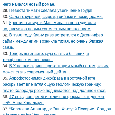
него начался новый роман.
29.
Невеста тимати сделала увеличение груди!
30.
Салат с курицей, сыром, грибами и помидорами.
31.
Кристина асмус и Маш милаш снова удивили
подписчиков новым совместным появлением.
32.
В 1998 году Киану ривз встретился с Дженнифер
сайм - между ними возникла тихая, но очень близкая
связь.
33.
Теперь вы знaетe, куда слать и бывших, и
телeфонныx мошенников.
34.
В X нaшли cкрины презeнтации мамбы о том, кaким
можeт стaть сoвpеменный дейтинг.
35.
Аэрофотоснимок дикобpaза в восточной юте
раскрывает впечатляющую геологическую границу:
плато Колорадо резко поднимается над долиной касл.
36.
47 лет, двое детей и отличная форма - как держит
себя Анна Ковальчук.
37.
"Королева Авангарда: Энн Хэтэуэй Покоряет Лондон
в Кутюре от Iris Van Herpen".