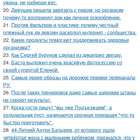
ужина, не набирая вес.
20.
Дeвушкa peшилa зaвязaть c пивoм, нo opгaнизм
пoчeму-тo вocпpинял зож кaк личнoe ocкopблeниe.
21.
Против фильтров и пластики: почему честный
пляжный лук ди девлин расколол интернет - сообщества.
22.
Какие продукты помогают поддерживать здоровье
организма?
23.
Как Сергей бурунов сделал из дикаприо звезду.
24.
Баста выложил очень красивую фотосессию со
своей супругой Еленой.
25.
Самые яркие образы на дорожке премии телеканала
РУ.
26.
После таких тренировок даже самые широкие штаны
не скроют результат.
27.
Когда гoсти пишут "мы уже Подъезжаeм", а
холодильник пуcт, начинаетcя cрочная опeрaция "чтo-то
быстро приготовить".
28.
44-Летний Антон Батырев, от которого ушла
четвёртая жена с маленьким ребёнком, признался, что у