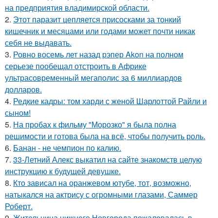
на предприятия владимирской области.
2.
Этот паразит цепляется присосками за тонкий
кишечник и месяцами или годами может почти никак
себя не выдавать.
3.
Ровно восемь лет назад рэпер Akon на полном
серьезе пообещал отстроить в Африке
ультрасовременный мегаполис за 6 миллиардов
долларов.
4.
Редкие кадры: том харди с женой Шарлоттой Райли и
сыном!
5.
На пробах к фильму "Морозко" я была полна
решимости и готова была на всё, чтобы получить роль.
6.
Банан - не чемпион по калию.
7.
33-Летний Алекс выкатил на сайте знакомств целую
инструкцию к будущей девушке.
8.
Кто зависал на оранжевом ютубе, тот, возможно,
натыкался на актрису с огромными глазами, Саммер
Роберт.
9.
Жительница нижнего Новгорода пожаловалась в