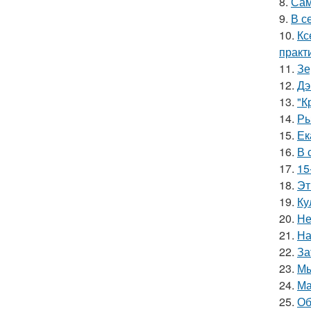
8.
Сам
9.
В с
10.
Кс
практ
11.
Зе
12.
Дэ
13.
"К
14.
Ры
15.
Ек
16.
В 
17.
15
18.
Эт
19.
Ку
20.
Не
21.
На
22.
За
23.
Мы
24.
Ма
25.
Об