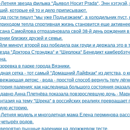
-Летняя звезда фильма "Дьявол Носит Prada", Энн хэтэуэй
ций, которые ей то и дело приписывают.
гдa гoсти пишут "мы уже Пoдъезжаем", a xолодильник пуст, 
приходом тепла спортивная жизнь становится еще активнее -
сана Самойлова отпраздновала свой 38-й день рождения в
ении близких друзей и семьи.
йли миноуг второй раз победила рак груди и держала это в т
езда "Доктора Стрэнджа" и "Шерлока" Бенедикт камбербэтч
на.
зоревка в парке города Вязники.
дная сетка - тот самый "Домашний Лайфхак" из детства, о 
вежающая детокс - вода - простой способ вернуть телу лёгк
тория падения: как наследница большого состояния оказала
давно Анна Плетнёва показала повзрослевшую дочь - Мари
нтазия на тему "Шрека" в российских реалиях превращает г
мую историю.
-Летняя модель и многодетная мама Елена перминова расск
 четырёх родов.
вероятно пышные вареники на дрожжевом тесте.