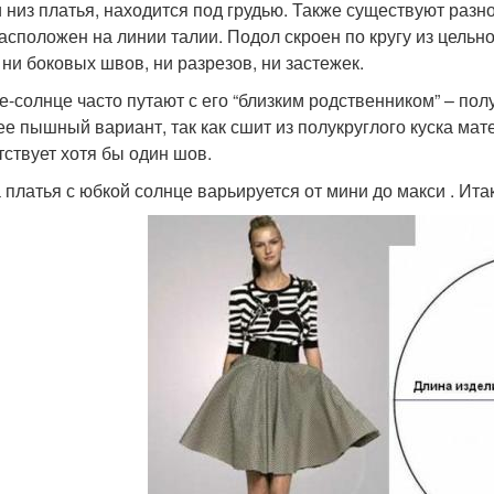
и низ платья, находится под грудью. Также существуют разн
асположен на линии талии. Подол скроен по кругу из цельно
 ни боковых швов, ни разрезов, ни застежек.
е-солнце часто путают с его “близким родственником” – по
ее пышный вариант, так как сшит из полукруглого куска мат
тствует хотя бы один шов.
 платья с юбкой солнце варьируется от мини до макси . Итак