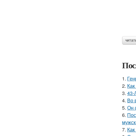
читат
Пос
1.
Ген
2.
Как
3.
43-
4.
Во 
5.
Он 
6.
Пос
мужск
7.
Как