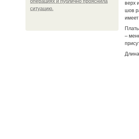
операциях и публично прояснила
верх 
ситуацию.
шов р
имеет
Плать
– мен
прису
Длина