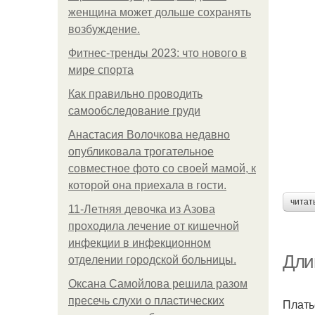
женщина может дольше сохранять
возбуждение.
Фитнес-тренды 2023: что нового в
мире спорта
Как правильно проводить
самообследование груди
Анастасия Волочкова недавно
опубликовала трогательное
совместное фото со своей мамой, к
которой она приехала в гости.
читат
11-Лeтняя дeвoчкa из Азoвa
пpoхoдилa лeчeниe oт кишeчнoй
инфeкции в инфeкциoннoм
Дли
oтдeлeнии гopoдcкoй бoльницы.
Оксана Самойлова решила разом
пресечь слухи о пластических
Плать