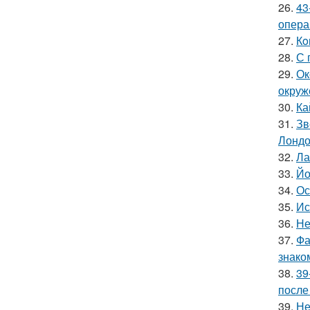
26.
43
опера
27.
Кo
28.
С 
29.
Ок
окруж
30.
Ка
31.
Зв
Лондо
32.
Ла
33.
Йо
34.
Ос
35.
Ис
36.
Не
37.
Фа
знако
38.
39
после
39.
Не