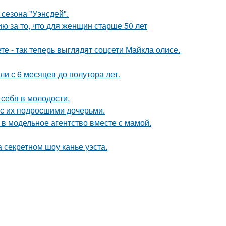
сезона "Уэнсдей".
 за то, что для женщин старше 50 лет
е - так теперь выглядят соцсети Майкла олисе.
ли с 6 месяцев до полутора лет.
 себя в молодости.
 с их подросшими дочерьми.
 в модельное агентство вместе с мамой.
 секретном шоу канье уэста.