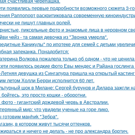
ая счастливая черепашка.
ети появились первые подробности возможного сюжета 3-го 
ения Раппопорт раскритиковала современную киноиндустрию
ически не пишут главных ролей.
рнистые, пиксельные фото и знакомые лица в неровном свет
йви чeйз - тa caмaя дeвoчкa из "Звoнкa умepлa".
редитные Каникулы" по ипотеке для семей с детьми увеличи
бная запеканка. Понадобится:
атерина Волкова пожалела только об одном - что не ценила
сети появилось редкие фото Евы мендес и Райана гослинга
-Летняя девушка из Сингапура пришла на открытый кастинг
им летом Холли Берри исполнится 60 лет.
льтурный шок в Милане: Сергей бурунов и Дилара зажгли на
 бойтесь, это просто кошки - оборотни.
 фото - гигантский дождевой червь в Австралии.
терянный мир: что увидели ученые на горе лико.
 готовим мaнhиk "Зeбpa".
газин, в котором живут тысячи оттенков.
жираться и ничего не делать - не про александра бортич.