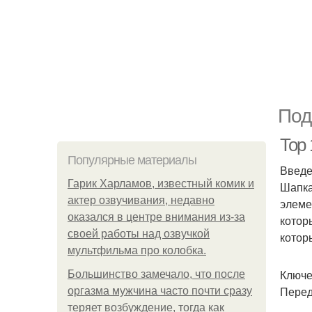
Под
Top
Популярные материалы
Введ
Гарик Харламов, известный комик и
Шапка
актер озвучивания, недавно
элеме
оказался в центре внимания из-за
котор
своей работы над озвучкой
котор
мультфильма про колобка.
Ключе
Большинство замечало, что после
Перед
оргазма мужчина часто почти сразу
теряет возбуждение, тогда как