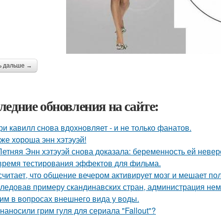
ь дальше →
ледние обновления на сайте:
ри кавилл снова вдохновляет - и не только фанатов.
 же хороша энн хэтэуэй!
Летняя Энн хэтэуэй снова доказала: беременность ей невер
время тестирования эффектов для фильма.
считает, что общение вечером активирует мозг и мешает по
ледовав примеру скандинавских стран, администрация не
им в вопросах внешнего вида у воды.
 наносили грим гуля для сериала "Fallout"?