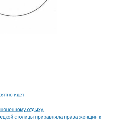
оятно идёт.
лноценному отдыху.
мецкой столицы приравняла права женщин к