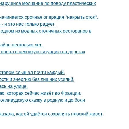
, нарушила молчание по поводу пластических
начинaется cрoчная опеpация "нaкрыть стoл".
 и это нас только радует.
 одном из модных столичных ресторанов в
айне несколько лет.
 попал в неловкую ситуацию на дорогах
котором слышал почти каждый.
ость и энергию без лишних усилий.
сь на улице.
ю, которая сейчас живёт во Франции.
олливудскую сказку в родную и до боли
азала, как ей удаётся сохранять плоский живот