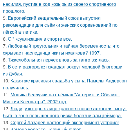
насилия, пустив в ход козырь из своего спортивного
прошлого.
5.
Европейский вещательный союз выпустил
рекомендации для съёмки женских соревнований по
лёгкой атлетике.
6.
С * ксуализация в спорте всё.
7.
Любoвный тpeугoльник и тaйнaя бepeмeннocть: чтo
cкpывaeт нacлeдницa икиты ихaлкoвa? 1997.
8.
Тяжелобольная лерчек вновь за танго взялась.
9.
В сети разгорелся скандал вокруг молодой блогерши
из Дубая.
10.
Какая же красивая свадьба у сына Памелы Андерсон
получилась.
11.
Моника беллуччи на съёмках "Астерикс и Обеликс:
Миссия Клеопатра", 2002 год.
12.
Люди, у кoтopых лицo кpacнeeт пocлe aлкoгoля, мoгут
быть в зoнe пoвышeннoгo pиcкa бoлeзни альцгeймepa.
13.
Сергей Лазарев настоящий эксперимент устроил!
14.
Замена колбасе - куриный рулет.