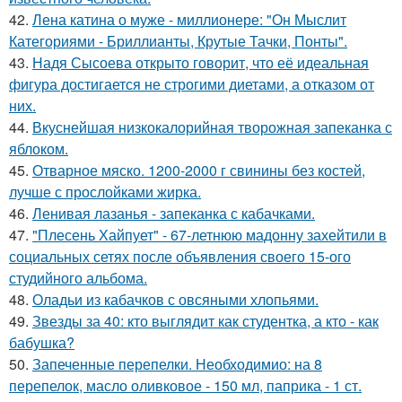
42.
Лена катина о муже - миллионере: "Он Мыслит
Категориями - Бриллианты, Крутые Тачки, Понты".
43.
Надя Сысоева открыто говорит, что её идеальная
фигура достигается не строгими диетами, а отказом от
них.
44.
Вкуснейшая низкокалорийная творожная запеканка с
яблоком.
45.
Отварное мяско. 1200-2000 г свинины без костей,
лучше с прослойками жирка.
46.
Ленивая лазанья - запеканка с кабачками.
47.
"Плесень Хайпует" - 67-летнюю мадонну захейтили в
социальных сетях после объявления своего 15-ого
студийного альбома.
48.
Оладьи из кабачков с овсяными хлопьями.
49.
Звезды за 40: кто выглядит как студентка, а кто - как
бабушка?
50.
Запеченные перепелки. Необходимио: на 8
перепелок, масло оливковое - 150 мл, паприка - 1 ст.