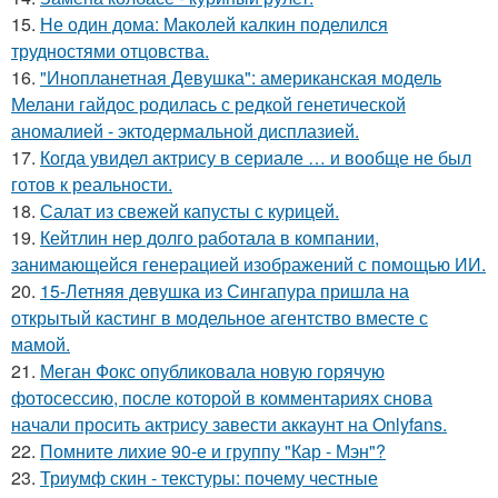
15.
Не один дома: Маколей калкин поделился
трудностями отцовства.
16.
"Инопланетная Девушка": американская модель
Мелани гайдос родилась с редкой генетической
аномалией - эктодермальной дисплазией.
17.
Когда увидел актрису в сериале … и вообще не был
готов к реальности.
18.
Салат из свежей капусты с курицей.
19.
Кейтлин нер долго работала в компании,
занимающейся генерацией изображений с помощью ИИ.
20.
15-Летняя девушка из Сингапура пришла на
открытый кастинг в модельное агентство вместе с
мамой.
21.
Меган Фокс опубликовала новую горячую
фотосессию, после которой в комментариях снова
начали просить актрису завести аккаунт на Onlyfans.
22.
Помните лихие 90-е и группу "Кар - Мэн"?
23.
Триумф скин - текстуры: почему честные