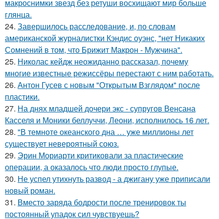
макроснимки звезд без ретуши восхищают мир больше
глянца.
24.
Завершилось расследование, и, по словам
американской журналистки Кэндис оуэнс, "нет Никаких
Сомнений в том, что Брижит Макрон - Мужчина".
25.
Николас кейдж неожиданно рассказал, почему
многие известные режиссёры перестают с ним работать.
26.
Антон Гусев с новым "Открытым Взглядом" после
пластики.
27.
На днях младшей дочери экс - супругов Венсана
Касселя и Моники беллуччи, Леони, исполнилось 16 лет.
28.
"В темноте океанского дна … уже миллионы лет
существует невероятный союз.
29.
Эрин Мориарти критиковали за пластические
операции, а оказалось что люди просто глупые.
30.
Не успел утихнуть развод - а джигану уже приписали
новый роман.
31.
Вместо заряда бодрости после тренировок ты
постоянный упадок сил чувствуешь?