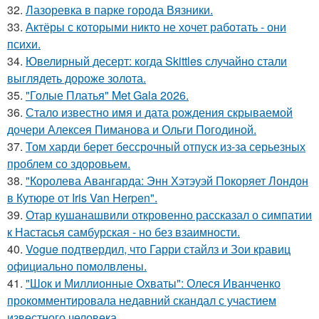
32.
Лазоревка в парке города Вязники.
33.
Актёры с которыми никто не хочет работать - они
психи.
34.
Ювелирный десерт: когда Skittles случайно стали
выглядеть дороже золота.
35.
"Голые Платья" Met Gala 2026.
36.
Стало известно имя и дата рождения скрываемой
дочери Алексея Пиманова и Ольги Погодиной.
37.
Том харди берет бессрочный отпуск из-за серьезных
проблем со здоровьем.
38.
"Королева Авангарда: Энн Хэтэуэй Покоряет Лондон
в Кутюре от Iris Van Herpen".
39.
Отар кушанашвили откровенно рассказал о симпатии
к Настасья самбурская - но без взаимности.
40.
Vogue подтвердил, что Гарри стайлз и Зои кравиц
официально помолвлены.
41.
"Шок и Миллионные Охваты": Олеся Иванченко
прокомментировала недавний скандал с участием
известного человека.